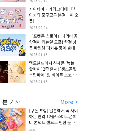
2025.02.12
사이타마・가와고에에 「치
이카와 모구모구 본점」이 오
픈!
2025.02.04
「포켓몬 스토어」나리타 공
항점이 리뉴얼 오픈! 한정 상
품 파일럿 피카츄 등이 발매
2025.01.15
맥도날드에서 신제품 '녹는
핫파이' 2종 출시! '생초콜릿
크림파이' & '화이트 초코 밀
크티 파이' 출시!
2025.01.15
 본 기사
More
[쿠폰 포함] 일본에서 꼭 사야
하는 안약 12종! 스마트폰이
나 콘택트 렌즈로 인한 눈 피
로에 최적!
도쿄