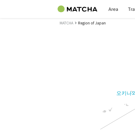
Area
Tra
MATCHA
Region of Japan
오키나