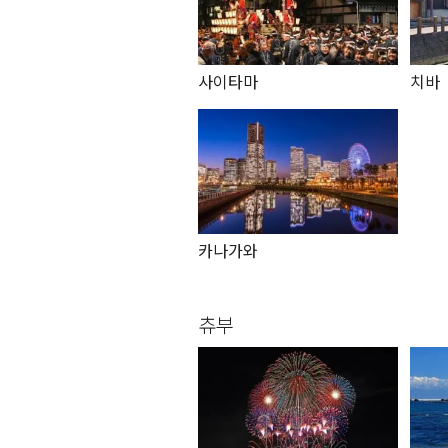
사이타마
치바
카나가와
츄부