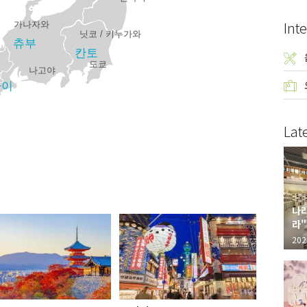
Inte
가나자와
닛코 / 키누가와
츄부
칸토
도쿄
나고야
사이
Lat
나라
라"
"가
202