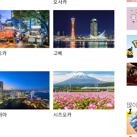
오사카
오카
고베
많이
하마
시즈오카