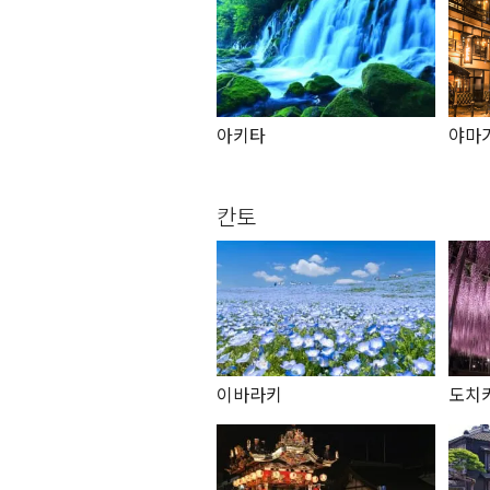
아키타
야마
칸토
이바라키
도치