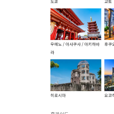
도쿄
교토
우에노 / 아사쿠사 / 아키하바
후쿠
라
히로시마
요코