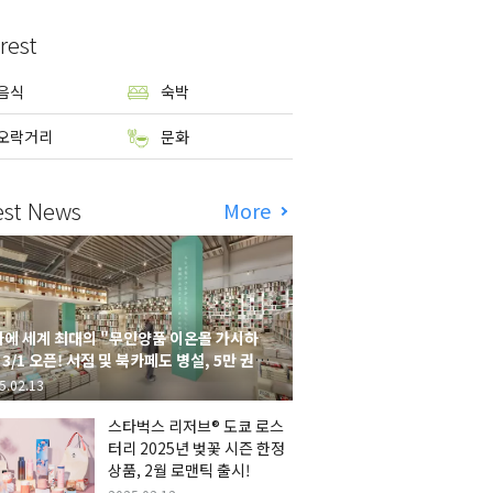
rest
음식
숙박
오락거리
문화
est News
More
에 세계 최대의 "무인양품 이온몰 가시하
 3/1 오픈! 서점 및 북카페도 병설, 5만 권의
시하라 서점"도 출점
5.02.13
스타벅스 리저브® 도쿄 로스
터리 2025년 벚꽃 시즌 한정
상품, 2월 로맨틱 출시!