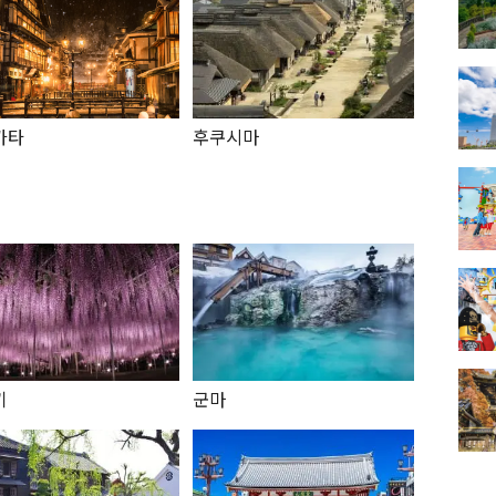
가타
후쿠시마
키
군마