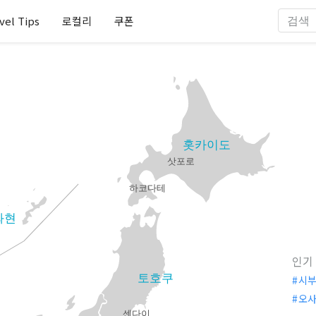
vel Tips
로컬리
쿠폰
홋카이도
삿포로
하코다테
와현
인기
토호쿠
시
오
센다이