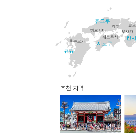
츄고쿠
교토
효고
히로시마
오사카
새토우치
칸
후쿠오카
시코쿠
큐슈
추천 지역