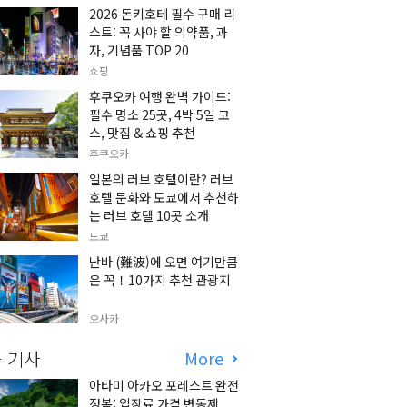
2026 돈키호테 필수 구매 리
스트: 꼭 사야 할 의약품, 과
자, 기념품 TOP 20
쇼핑
후쿠오카 여행 완벽 가이드:
필수 명소 25곳, 4박 5일 코
스, 맛집 & 쇼핑 추천
후쿠오카
일본의 러브 호텔이란? 러브
호텔 문화와 도쿄에서 추천하
는 러브 호텔 10곳 소개
도쿄
난바 (難波)에 오면 여기만큼
은 꼭！10가지 추천 관광지
오사카
 기사
More
아타미 아카오 포레스트 완전
정복: 입장료 가격 변동제,