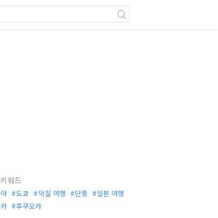
 키워드
부야
도쿄
덕질 여행
단풍
일본 여행
사카
후쿠오카