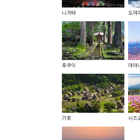
니가타
도야
후쿠이
야마
기후
시즈