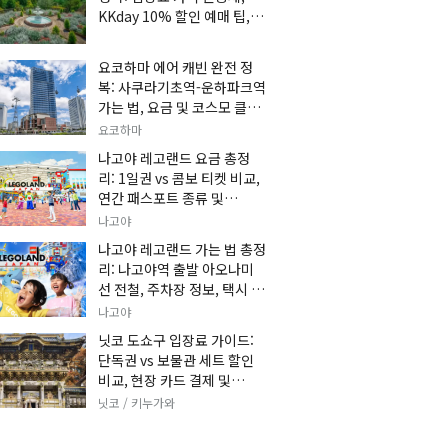
KKday 10% 할인 예매 팁, 쿠
마 켄고 카페 및 가는 법 총정
리
요코하마 에어 캐빈 완전 정
복: 사쿠라기초역-운하파크역
가는 법, 요금 및 코스모 클락
세트권 할인, 추천 관광 코스
요코하마
총정리
나고야 레고랜드 요금 총정
리: 1일권 vs 콤보 티켓 비교,
연간 패스포트 종류 및
KKday 온라인 사전 할인 예
나고야
매 팁
나고야 레고랜드 가는 법 총정
리: 나고야역 출발 아오나미
선 전철, 주차장 정보, 택시 요
금 및 입장권 예약 팁
나고야
닛코 도쇼구 입장료 가이드:
단독권 vs 보물관 세트 할인
비교, 현장 카드 결제 및
KKday 사전 예매 팁
닛코 / 키누가와