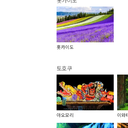
홋카이도
홋카이도
토호쿠
아오모리
이와