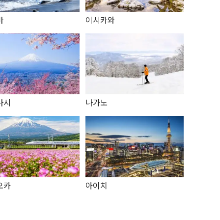
마
이시카와
나시
나가노
오카
아이치