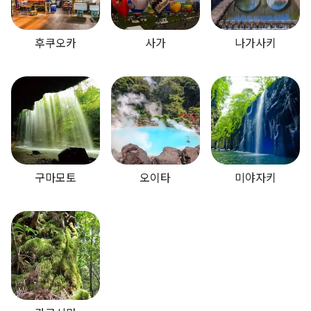
후쿠오카
사가
나가사키
구마모토
오이타
미야자키