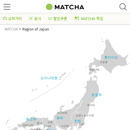
오락거리
음식
할인쿠폰
MATCHA 특집
MATCHA
Region of Japan
홋카이도
삿포로
하코다테
오키나와현
토호쿠
센다이
가나자와
닛코 / 키누가와
츄부
츄고쿠
칸토
교토
효고
도쿄
히로시마
나고야
오사카
새토우치