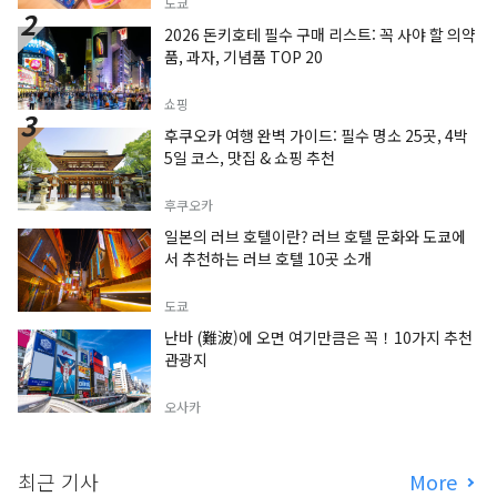
도쿄
2026 돈키호테 필수 구매 리스트: 꼭 사야 할 의약
품, 과자, 기념품 TOP 20
쇼핑
후쿠오카 여행 완벽 가이드: 필수 명소 25곳, 4박
5일 코스, 맛집 & 쇼핑 추천
후쿠오카
일본의 러브 호텔이란? 러브 호텔 문화와 도쿄에
서 추천하는 러브 호텔 10곳 소개
도쿄
난바 (難波)에 오면 여기만큼은 꼭！10가지 추천
관광지
오사카
최근 기사
More