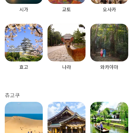
시가
교토
오사카
효고
나라
와카야마
츄고쿠