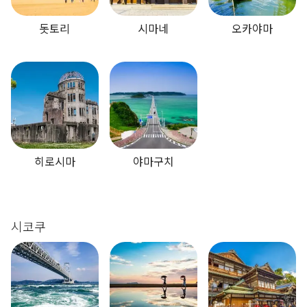
돗토리
시마네
오카야마
히로시마
야마구치
시코쿠