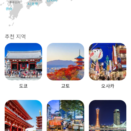
칸사이
후쿠오카
시코쿠
큐슈
추천 지역
도쿄
교토
오사카