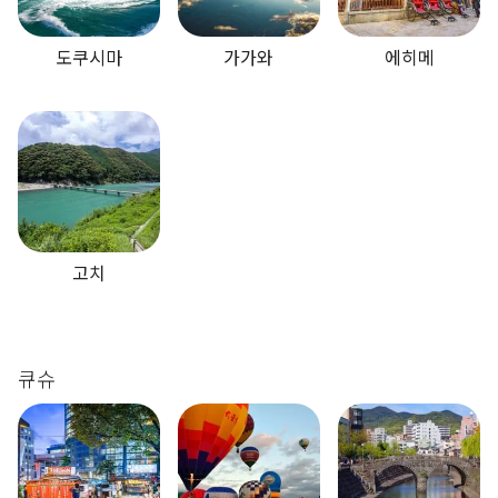
도쿠시마
가가와
에히메
고치
큐슈