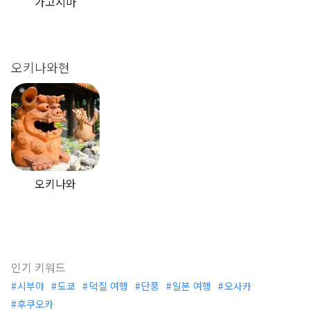
가고시마
오키나와현
오키나와
인기 키워드
시부야
도쿄
덕질 여행
단풍
일본 여행
오사카
후쿠오카