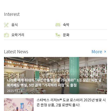
Interest
음식
숙박
오락거리
문화
Latest News
More
나라에 세계 최대의 "무인양품 이온몰 가시하라" 3/1 오픈! 서점 및
북카페도 병설, 5만 권의 "가시하라 서점"도 출점
2025.02.13
스타벅스 리저브® 도쿄 로스터리 2025년 벚꽃 시
즌 한정 상품, 2월 로맨틱 출시!