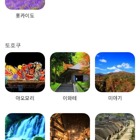
홋카이도
토호쿠
아오모리
이와테
미야기