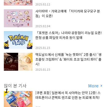
2025.02.12
사이타마・가와고에에 「치이카와 모구모구 본
점」이 오픈!
2025.02.04
「포켓몬 스토어」나리타 공항점이 리뉴얼 오픈!
한정 상품 파일럿 피카츄 등이 발매
2025.01.15
맥도날드에서 신제품 '녹는 핫파이' 2종 출시! '생
초콜릿 크림파이' & '화이트 초코 밀크티 파이' 출
시!
2025.01.15
많이 본 기사
More
[쿠폰 포함] 일본에서 꼭 사야하는 안약 12종! 스
마트폰이나 콘택트 렌즈로 인한 눈 피로에 최적!