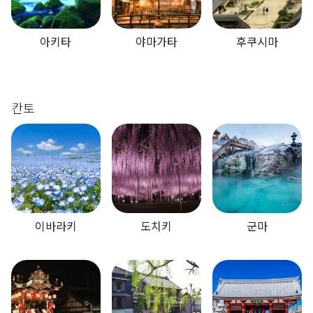
아키타
야마가타
후쿠시마
칸토
이바라키
도치키
군마