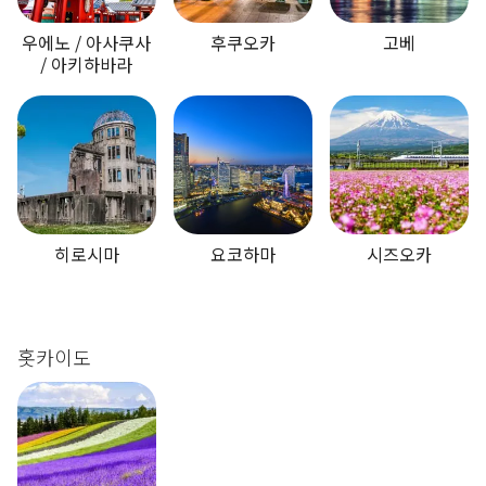
우에노 / 아사쿠사
후쿠오카
고베
/ 아키하바라
히로시마
요코하마
시즈오카
홋카이도