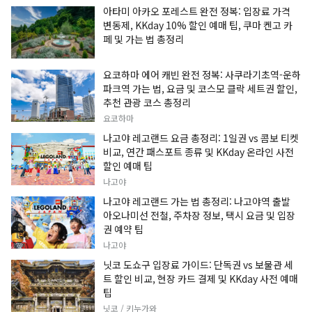
아타미 아카오 포레스트 완전 정복: 입장료 가격
변동제, KKday 10% 할인 예매 팁, 쿠마 켄고 카
페 및 가는 법 총정리
요코하마 에어 캐빈 완전 정복: 사쿠라기초역-운하
파크역 가는 법, 요금 및 코스모 클락 세트권 할인,
추천 관광 코스 총정리
요코하마
나고야 레고랜드 요금 총정리: 1일권 vs 콤보 티켓
비교, 연간 패스포트 종류 및 KKday 온라인 사전
할인 예매 팁
나고야
나고야 레고랜드 가는 법 총정리: 나고야역 출발
아오나미선 전철, 주차장 정보, 택시 요금 및 입장
권 예약 팁
나고야
닛코 도쇼구 입장료 가이드: 단독권 vs 보물관 세
트 할인 비교, 현장 카드 결제 및 KKday 사전 예매
팁
닛코 / 키누가와