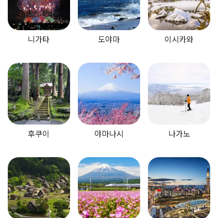
니가타
도야마
이시카와
후쿠이
야마나시
나가노