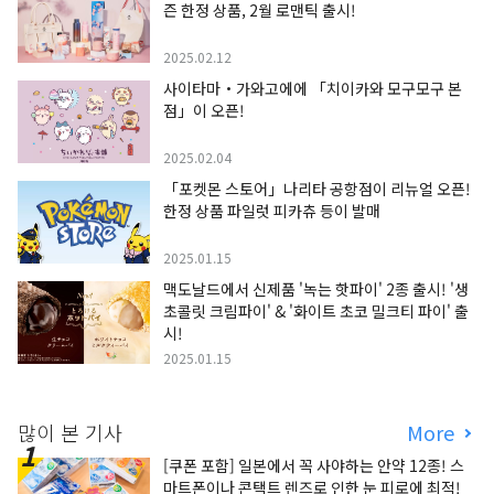
즌 한정 상품, 2월 로맨틱 출시!
2025.02.12
사이타마・가와고에에 「치이카와 모구모구 본
점」이 오픈!
2025.02.04
「포켓몬 스토어」나리타 공항점이 리뉴얼 오픈!
한정 상품 파일럿 피카츄 등이 발매
2025.01.15
맥도날드에서 신제품 '녹는 핫파이' 2종 출시! '생
초콜릿 크림파이' & '화이트 초코 밀크티 파이' 출
시!
2025.01.15
많이 본 기사
More
[쿠폰 포함] 일본에서 꼭 사야하는 안약 12종! 스
마트폰이나 콘택트 렌즈로 인한 눈 피로에 최적!