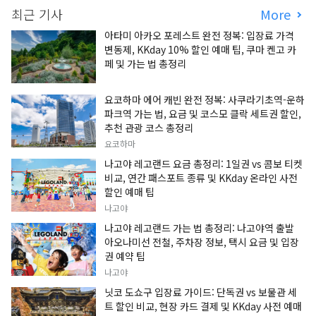
최근 기사
More
아타미 아카오 포레스트 완전 정복: 입장료 가격
변동제, KKday 10% 할인 예매 팁, 쿠마 켄고 카
페 및 가는 법 총정리
요코하마 에어 캐빈 완전 정복: 사쿠라기초역-운하
파크역 가는 법, 요금 및 코스모 클락 세트권 할인,
추천 관광 코스 총정리
요코하마
나고야 레고랜드 요금 총정리: 1일권 vs 콤보 티켓
비교, 연간 패스포트 종류 및 KKday 온라인 사전
할인 예매 팁
나고야
나고야 레고랜드 가는 법 총정리: 나고야역 출발
아오나미선 전철, 주차장 정보, 택시 요금 및 입장
권 예약 팁
나고야
닛코 도쇼구 입장료 가이드: 단독권 vs 보물관 세
트 할인 비교, 현장 카드 결제 및 KKday 사전 예매