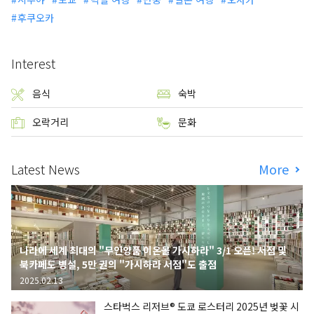
후쿠오카
Interest
음식
숙박
오락거리
문화
Latest News
More
나라에 세계 최대의 "무인양품 이온몰 가시하라" 3/1 오픈! 서점 및
북카페도 병설, 5만 권의 "가시하라 서점"도 출점
2025.02.13
스타벅스 리저브® 도쿄 로스터리 2025년 벚꽃 시