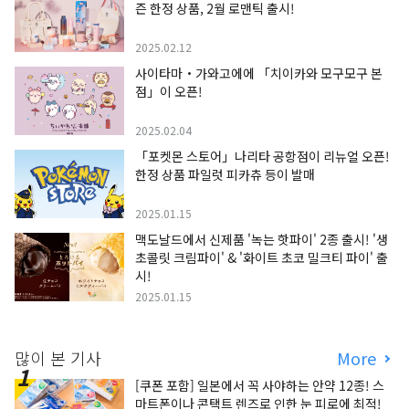
즌 한정 상품, 2월 로맨틱 출시!
2025.02.12
사이타마・가와고에에 「치이카와 모구모구 본
점」이 오픈!
2025.02.04
「포켓몬 스토어」나리타 공항점이 리뉴얼 오픈!
한정 상품 파일럿 피카츄 등이 발매
2025.01.15
맥도날드에서 신제품 '녹는 핫파이' 2종 출시! '생
초콜릿 크림파이' & '화이트 초코 밀크티 파이' 출
시!
2025.01.15
많이 본 기사
More
[쿠폰 포함] 일본에서 꼭 사야하는 안약 12종! 스
마트폰이나 콘택트 렌즈로 인한 눈 피로에 최적!