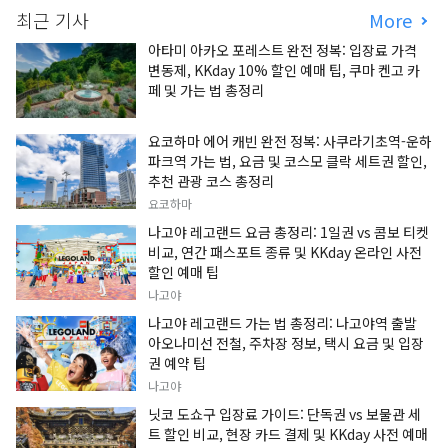
최근 기사
More
아타미 아카오 포레스트 완전 정복: 입장료 가격
변동제, KKday 10% 할인 예매 팁, 쿠마 켄고 카
페 및 가는 법 총정리
요코하마 에어 캐빈 완전 정복: 사쿠라기초역-운하
파크역 가는 법, 요금 및 코스모 클락 세트권 할인,
추천 관광 코스 총정리
요코하마
나고야 레고랜드 요금 총정리: 1일권 vs 콤보 티켓
비교, 연간 패스포트 종류 및 KKday 온라인 사전
할인 예매 팁
나고야
나고야 레고랜드 가는 법 총정리: 나고야역 출발
아오나미선 전철, 주차장 정보, 택시 요금 및 입장
권 예약 팁
나고야
닛코 도쇼구 입장료 가이드: 단독권 vs 보물관 세
트 할인 비교, 현장 카드 결제 및 KKday 사전 예매