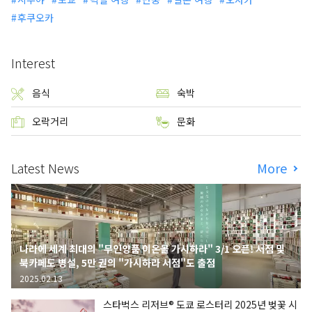
후쿠오카
Interest
음식
숙박
오락거리
문화
Latest News
More
나라에 세계 최대의 "무인양품 이온몰 가시하라" 3/1 오픈! 서점 및
북카페도 병설, 5만 권의 "가시하라 서점"도 출점
2025.02.13
스타벅스 리저브® 도쿄 로스터리 2025년 벚꽃 시