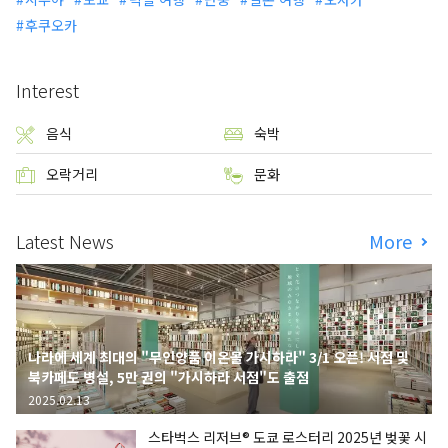
후쿠오카
Interest
음식
숙박
오락거리
문화
Latest News
More
나라에 세계 최대의 "무인양품 이온몰 가시하라" 3/1 오픈! 서점 및
북카페도 병설, 5만 권의 "가시하라 서점"도 출점
2025.02.13
스타벅스 리저브® 도쿄 로스터리 2025년 벚꽃 시