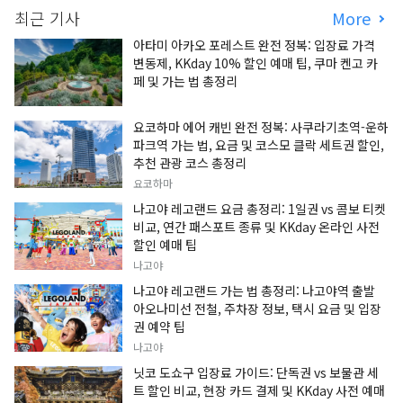
최근 기사
More
아타미 아카오 포레스트 완전 정복: 입장료 가격
변동제, KKday 10% 할인 예매 팁, 쿠마 켄고 카
페 및 가는 법 총정리
요코하마 에어 캐빈 완전 정복: 사쿠라기초역-운하
파크역 가는 법, 요금 및 코스모 클락 세트권 할인,
추천 관광 코스 총정리
요코하마
나고야 레고랜드 요금 총정리: 1일권 vs 콤보 티켓
비교, 연간 패스포트 종류 및 KKday 온라인 사전
할인 예매 팁
나고야
나고야 레고랜드 가는 법 총정리: 나고야역 출발
아오나미선 전철, 주차장 정보, 택시 요금 및 입장
권 예약 팁
나고야
닛코 도쇼구 입장료 가이드: 단독권 vs 보물관 세
트 할인 비교, 현장 카드 결제 및 KKday 사전 예매