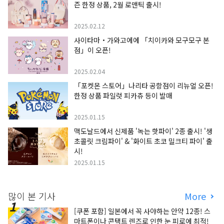
즌 한정 상품, 2월 로맨틱 출시!
2025.02.12
사이타마・가와고에에 「치이카와 모구모구 본
점」이 오픈!
2025.02.04
「포켓몬 스토어」나리타 공항점이 리뉴얼 오픈!
한정 상품 파일럿 피카츄 등이 발매
2025.01.15
맥도날드에서 신제품 '녹는 핫파이' 2종 출시! '생
초콜릿 크림파이' & '화이트 초코 밀크티 파이' 출
시!
2025.01.15
많이 본 기사
More
[쿠폰 포함] 일본에서 꼭 사야하는 안약 12종! 스
마트폰이나 콘택트 렌즈로 인한 눈 피로에 최적!