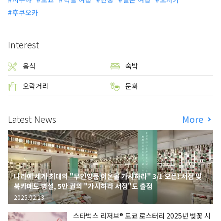
후쿠오카
Interest
음식
숙박
오락거리
문화
Latest News
More
나라에 세계 최대의 "무인양품 이온몰 가시하라" 3/1 오픈! 서점 및
북카페도 병설, 5만 권의 "가시하라 서점"도 출점
2025.02.13
스타벅스 리저브® 도쿄 로스터리 2025년 벚꽃 시