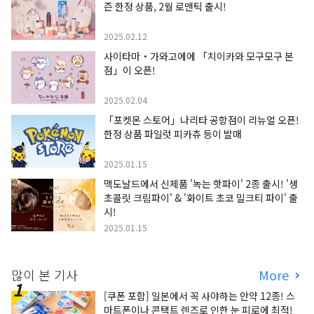
즌 한정 상품, 2월 로맨틱 출시!
2025.02.12
사이타마・가와고에에 「치이카와 모구모구 본
점」이 오픈!
2025.02.04
「포켓몬 스토어」나리타 공항점이 리뉴얼 오픈!
한정 상품 파일럿 피카츄 등이 발매
2025.01.15
맥도날드에서 신제품 '녹는 핫파이' 2종 출시! '생
초콜릿 크림파이' & '화이트 초코 밀크티 파이' 출
시!
2025.01.15
많이 본 기사
More
[쿠폰 포함] 일본에서 꼭 사야하는 안약 12종! 스
마트폰이나 콘택트 렌즈로 인한 눈 피로에 최적!