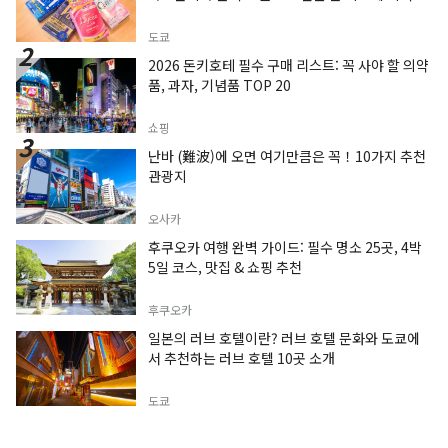
도쿄
2026 돈키호테 필수 구매 리스트: 꼭 사야 할 의약
품, 과자, 기념품 TOP 20
쇼핑
난바 (難波)에 오면 여기만큼은 꼭！10가지 추천
관광지
오사카
후쿠오카 여행 완벽 가이드: 필수 명소 25곳, 4박
5일 코스, 맛집 & 쇼핑 추천
후쿠오카
일본의 러브 호텔이란? 러브 호텔 문화와 도쿄에
서 추천하는 러브 호텔 10곳 소개
도쿄