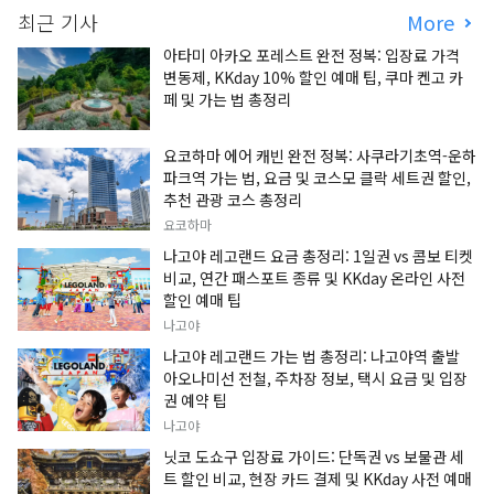
최근 기사
More
아타미 아카오 포레스트 완전 정복: 입장료 가격
변동제, KKday 10% 할인 예매 팁, 쿠마 켄고 카
페 및 가는 법 총정리
요코하마 에어 캐빈 완전 정복: 사쿠라기초역-운하
파크역 가는 법, 요금 및 코스모 클락 세트권 할인,
추천 관광 코스 총정리
요코하마
나고야 레고랜드 요금 총정리: 1일권 vs 콤보 티켓
비교, 연간 패스포트 종류 및 KKday 온라인 사전
할인 예매 팁
나고야
나고야 레고랜드 가는 법 총정리: 나고야역 출발
아오나미선 전철, 주차장 정보, 택시 요금 및 입장
권 예약 팁
나고야
닛코 도쇼구 입장료 가이드: 단독권 vs 보물관 세
트 할인 비교, 현장 카드 결제 및 KKday 사전 예매