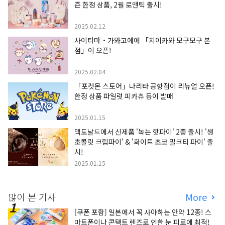
즌 한정 상품, 2월 로맨틱 출시!
2025.02.12
사이타마・가와고에에 「치이카와 모구모구 본
점」이 오픈!
2025.02.04
「포켓몬 스토어」나리타 공항점이 리뉴얼 오픈!
한정 상품 파일럿 피카츄 등이 발매
2025.01.15
맥도날드에서 신제품 '녹는 핫파이' 2종 출시! '생
초콜릿 크림파이' & '화이트 초코 밀크티 파이' 출
시!
2025.01.15
많이 본 기사
More
[쿠폰 포함] 일본에서 꼭 사야하는 안약 12종! 스
마트폰이나 콘택트 렌즈로 인한 눈 피로에 최적!