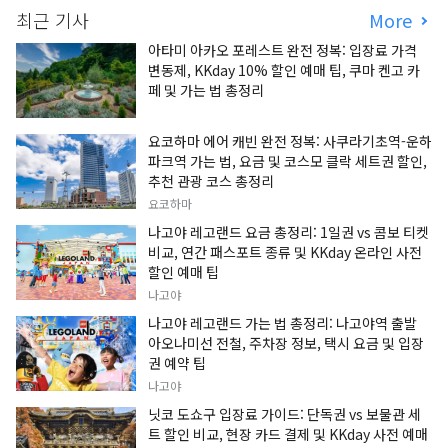
최근 기사
More
아타미 아카오 포레스트 완전 정복: 입장료 가격
변동제, KKday 10% 할인 예매 팁, 쿠마 켄고 카
페 및 가는 법 총정리
요코하마 에어 캐빈 완전 정복: 사쿠라기초역-운하
파크역 가는 법, 요금 및 코스모 클락 세트권 할인,
추천 관광 코스 총정리
요코하마
나고야 레고랜드 요금 총정리: 1일권 vs 콤보 티켓
비교, 연간 패스포트 종류 및 KKday 온라인 사전
할인 예매 팁
나고야
나고야 레고랜드 가는 법 총정리: 나고야역 출발
아오나미선 전철, 주차장 정보, 택시 요금 및 입장
권 예약 팁
나고야
닛코 도쇼구 입장료 가이드: 단독권 vs 보물관 세
트 할인 비교, 현장 카드 결제 및 KKday 사전 예매