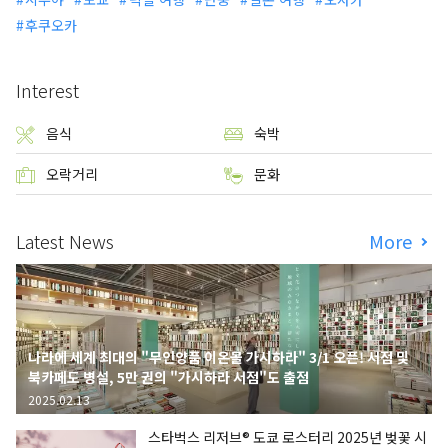
후쿠오카
Interest
음식
숙박
오락거리
문화
Latest News
More
나라에 세계 최대의 "무인양품 이온몰 가시하라" 3/1 오픈! 서점 및
북카페도 병설, 5만 권의 "가시하라 서점"도 출점
2025.02.13
스타벅스 리저브® 도쿄 로스터리 2025년 벚꽃 시