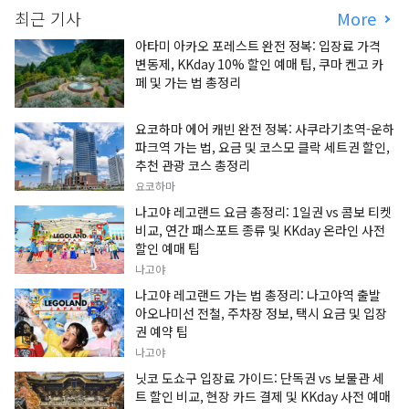
최근 기사
More
아타미 아카오 포레스트 완전 정복: 입장료 가격
변동제, KKday 10% 할인 예매 팁, 쿠마 켄고 카
페 및 가는 법 총정리
요코하마 에어 캐빈 완전 정복: 사쿠라기초역-운하
파크역 가는 법, 요금 및 코스모 클락 세트권 할인,
추천 관광 코스 총정리
요코하마
나고야 레고랜드 요금 총정리: 1일권 vs 콤보 티켓
비교, 연간 패스포트 종류 및 KKday 온라인 사전
할인 예매 팁
나고야
나고야 레고랜드 가는 법 총정리: 나고야역 출발
아오나미선 전철, 주차장 정보, 택시 요금 및 입장
권 예약 팁
나고야
닛코 도쇼구 입장료 가이드: 단독권 vs 보물관 세
트 할인 비교, 현장 카드 결제 및 KKday 사전 예매