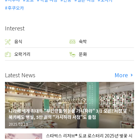
후쿠오카
Interest
음식
숙박
오락거리
문화
Latest News
More
나라에 세계 최대의 "무인양품 이온몰 가시하라" 3/1 오픈! 서점 및
북카페도 병설, 5만 권의 "가시하라 서점"도 출점
2025.02.13
스타벅스 리저브® 도쿄 로스터리 2025년 벚꽃 시