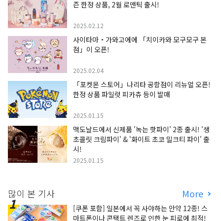
즌 한정 상품, 2월 로맨틱 출시!
2025.02.12
사이타마・가와고에에 「치이카와 모구모구 본
점」이 오픈!
2025.02.04
「포켓몬 스토어」나리타 공항점이 리뉴얼 오픈!
한정 상품 파일럿 피카츄 등이 발매
2025.01.15
맥도날드에서 신제품 '녹는 핫파이' 2종 출시! '생
초콜릿 크림파이' & '화이트 초코 밀크티 파이' 출
시!
2025.01.15
많이 본 기사
More
[쿠폰 포함] 일본에서 꼭 사야하는 안약 12종! 스
마트폰이나 콘택트 렌즈로 인한 눈 피로에 최적!