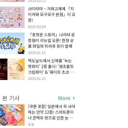
2025.02.12
사이타마・가와고에에 「치
이카와 모구모구 본점」이 오
픈!
2025.02.04
「포켓몬 스토어」나리타 공
항점이 리뉴얼 오픈! 한정 상
품 파일럿 피카츄 등이 발매
2025.01.15
맥도날드에서 신제품 '녹는
핫파이' 2종 출시! '생초콜릿
크림파이' & '화이트 초코 밀
크티 파이' 출시!
2025.01.15
 본 기사
More
[쿠폰 포함] 일본에서 꼭 사야
하는 안약 12종! 스마트폰이
나 콘택트 렌즈로 인한 눈 피
로에 최적!
도쿄