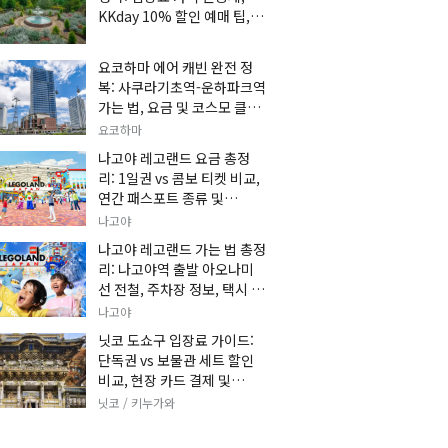
KKday 10% 할인 예매 팁, 쿠
마 켄고 카페 및 가는 법 총정
리
요코하마 에어 캐빈 완전 정
복: 사쿠라기초역-운하파크역
가는 법, 요금 및 코스모 클락
세트권 할인, 추천 관광 코스
요코하마
총정리
나고야 레고랜드 요금 총정
리: 1일권 vs 콤보 티켓 비교,
연간 패스포트 종류 및
KKday 온라인 사전 할인 예
나고야
매 팁
나고야 레고랜드 가는 법 총정
리: 나고야역 출발 아오나미
선 전철, 주차장 정보, 택시 요
금 및 입장권 예약 팁
나고야
닛코 도쇼구 입장료 가이드:
단독권 vs 보물관 세트 할인
비교, 현장 카드 결제 및
KKday 사전 예매 팁
닛코 / 키누가와