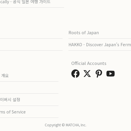
ocally - 공식 일본 여행 가이드
Roots of Japan
HAKKO - Discover Japan’s Ferm
Official Accounts
 개요
이버시 설정
ms of Service
Copyright © MATCHA, Inc.