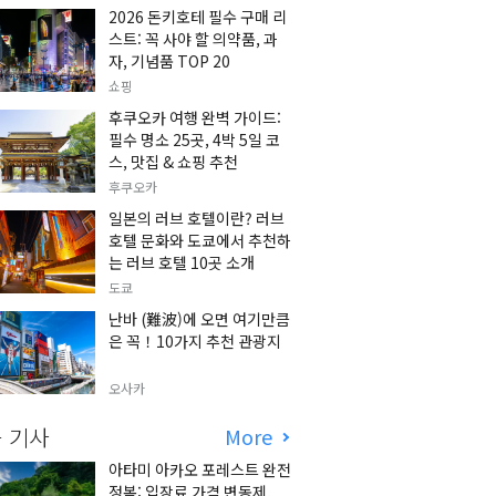
2026 돈키호테 필수 구매 리
스트: 꼭 사야 할 의약품, 과
자, 기념품 TOP 20
쇼핑
후쿠오카 여행 완벽 가이드:
필수 명소 25곳, 4박 5일 코
스, 맛집 & 쇼핑 추천
후쿠오카
일본의 러브 호텔이란? 러브
호텔 문화와 도쿄에서 추천하
는 러브 호텔 10곳 소개
도쿄
난바 (難波)에 오면 여기만큼
은 꼭！10가지 추천 관광지
오사카
 기사
More
아타미 아카오 포레스트 완전
정복: 입장료 가격 변동제,