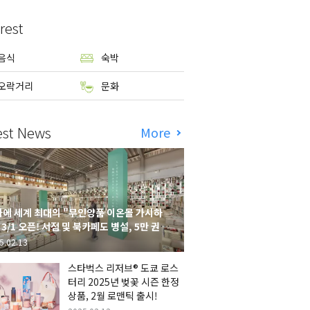
rest
음식
숙박
오락거리
문화
est News
More
에 세계 최대의 "무인양품 이온몰 가시하
 3/1 오픈! 서점 및 북카페도 병설, 5만 권의
시하라 서점"도 출점
5.02.13
스타벅스 리저브® 도쿄 로스
터리 2025년 벚꽃 시즌 한정
상품, 2월 로맨틱 출시!