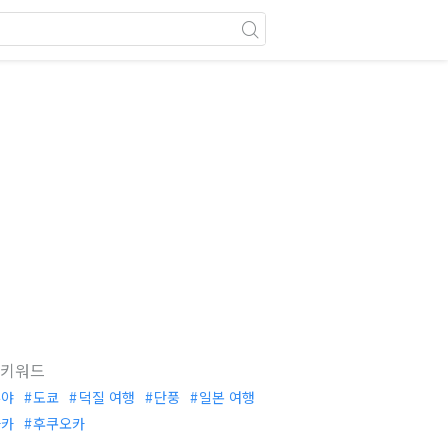
 키워드
부야
도쿄
덕질 여행
단풍
일본 여행
사카
후쿠오카