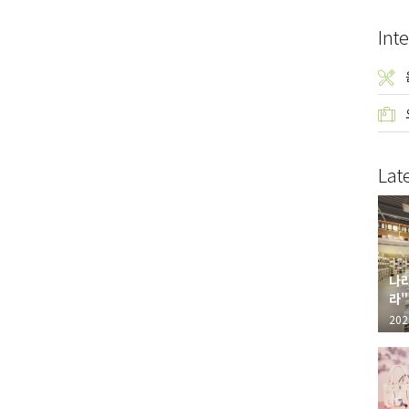
Inte
Lat
나라
라"
"가
202