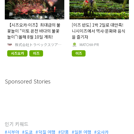
【시즈오카·이즈】최대급의 불
[이즈 반도] 1박 2일로 대만족!
꽃놀이 “이토 온천 바다의 불꽃
니시이즈에서 역사·문화와 음식
놀이”!올해 8월 10일 개최!
을 즐기자
株式会社トラベックスツアー
MATCHA-PR
ズ
시즈오카
이즈
이즈
Sponsored Stories
인기 키워드
시부야
도쿄
덕질 여행
단풍
일본 여행
오사카