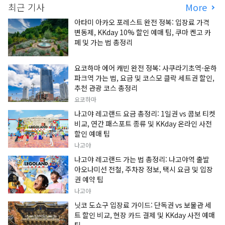
최근 기사
More
아타미 아카오 포레스트 완전 정복: 입장료 가격
변동제, KKday 10% 할인 예매 팁, 쿠마 켄고 카
페 및 가는 법 총정리
요코하마 에어 캐빈 완전 정복: 사쿠라기초역-운하
파크역 가는 법, 요금 및 코스모 클락 세트권 할인,
추천 관광 코스 총정리
요코하마
나고야 레고랜드 요금 총정리: 1일권 vs 콤보 티켓
비교, 연간 패스포트 종류 및 KKday 온라인 사전
할인 예매 팁
나고야
나고야 레고랜드 가는 법 총정리: 나고야역 출발
아오나미선 전철, 주차장 정보, 택시 요금 및 입장
권 예약 팁
나고야
닛코 도쇼구 입장료 가이드: 단독권 vs 보물관 세
트 할인 비교, 현장 카드 결제 및 KKday 사전 예매