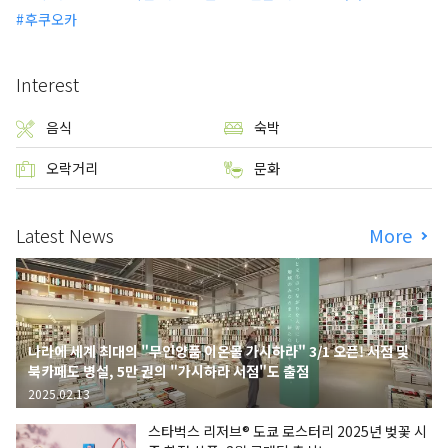
후쿠오카
Interest
음식
숙박
오락거리
문화
Latest News
More
나라에 세계 최대의 "무인양품 이온몰 가시하라" 3/1 오픈! 서점 및
북카페도 병설, 5만 권의 "가시하라 서점"도 출점
2025.02.13
스타벅스 리저브® 도쿄 로스터리 2025년 벚꽃 시