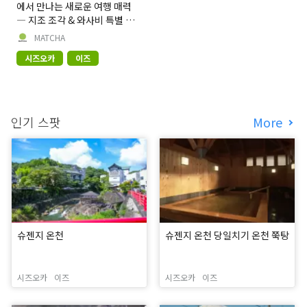
에서 만나는 새로운 여행 매력
― 지조 조각 & 와사비 특별 체
험
MATCHA
시즈오카
이즈
인기 스팟
More
슈젠지 온천
슈젠지 온천 당일치기 온천 쭉탕
시즈오카
이즈
시즈오카
이즈