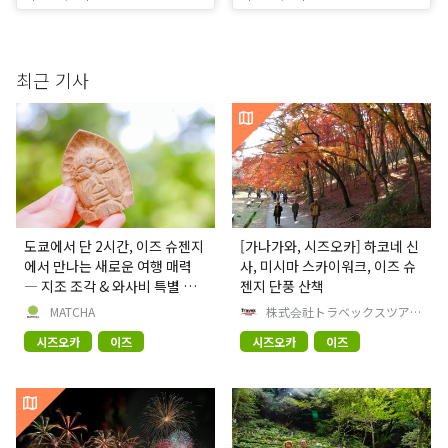
최근 기사
도쿄에서 단 2시간, 이즈 슈젠지
[가나가와, 시즈오카] 하코네 신
에서 만나는 새로운 여행 매력
사, 미시마 스카이워크, 이즈 슈
― 지조 조각 & 와사비 특별 체
젠지 단풍 산책
험
MATCHA
株式会社トラベックスツアー
ズ
시즈오카
이즈
시즈오카
이즈