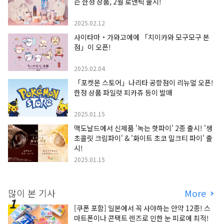
즌 한정 상품, 2월 로맨틱 출시!
2025.02.12
사이타마・가와고에에 「치이카와 모구모구 본
점」이 오픈!
2025.02.04
「포켓몬 스토어」나리타 공항점이 리뉴얼 오픈!
한정 상품 파일럿 피카츄 등이 발매
2025.01.15
맥도날드에서 신제품 '녹는 핫파이' 2종 출시! '생
초콜릿 크림파이' & '화이트 초코 밀크티 파이' 출
시!
2025.01.15
많이 본 기사
More
[쿠폰 포함] 일본에서 꼭 사야하는 안약 12종! 스
마트폰이나 콘택트 렌즈로 인한 눈 피로에 최적!