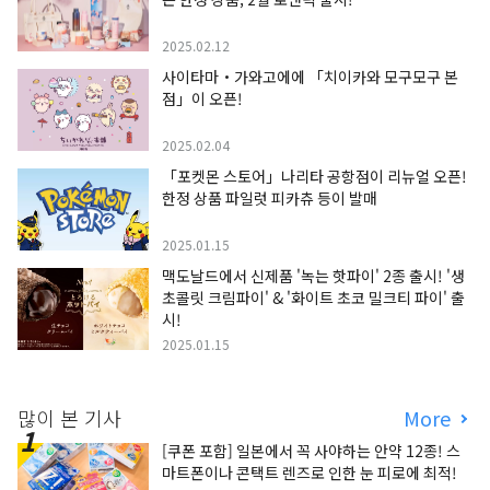
2025.02.12
사이타마・가와고에에 「치이카와 모구모구 본
점」이 오픈!
2025.02.04
「포켓몬 스토어」나리타 공항점이 리뉴얼 오픈!
한정 상품 파일럿 피카츄 등이 발매
2025.01.15
맥도날드에서 신제품 '녹는 핫파이' 2종 출시! '생
초콜릿 크림파이' & '화이트 초코 밀크티 파이' 출
시!
2025.01.15
많이 본 기사
More
[쿠폰 포함] 일본에서 꼭 사야하는 안약 12종! 스
마트폰이나 콘택트 렌즈로 인한 눈 피로에 최적!