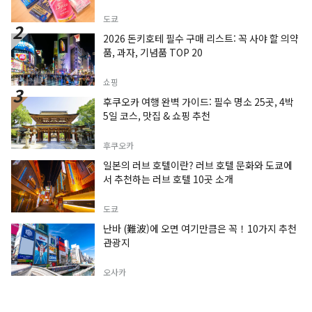
도쿄
2026 돈키호테 필수 구매 리스트: 꼭 사야 할 의약
품, 과자, 기념품 TOP 20
쇼핑
후쿠오카 여행 완벽 가이드: 필수 명소 25곳, 4박
5일 코스, 맛집 & 쇼핑 추천
후쿠오카
일본의 러브 호텔이란? 러브 호텔 문화와 도쿄에
서 추천하는 러브 호텔 10곳 소개
도쿄
난바 (難波)에 오면 여기만큼은 꼭！10가지 추천
관광지
오사카