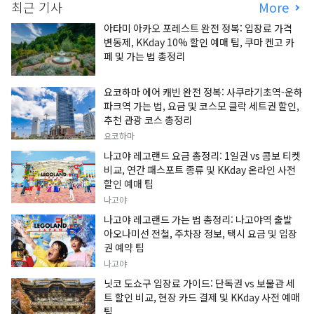
최근 기사
More
아타미 아카오 포레스트 완전 정복: 입장료 가격
변동제, KKday 10% 할인 예매 팁, 쿠마 켄고 카
페 및 가는 법 총정리
요코하마 에어 캐빈 완전 정복: 사쿠라기초역-운하
파크역 가는 법, 요금 및 코스모 클락 세트권 할인,
추천 관광 코스 총정리
요코하마
나고야 레고랜드 요금 총정리: 1일권 vs 콤보 티켓
비교, 연간 패스포트 종류 및 KKday 온라인 사전
할인 예매 팁
나고야
나고야 레고랜드 가는 법 총정리: 나고야역 출발
아오나미선 전철, 주차장 정보, 택시 요금 및 입장
권 예약 팁
나고야
닛코 도쇼구 입장료 가이드: 단독권 vs 보물관 세
트 할인 비교, 현장 카드 결제 및 KKday 사전 예매
팁