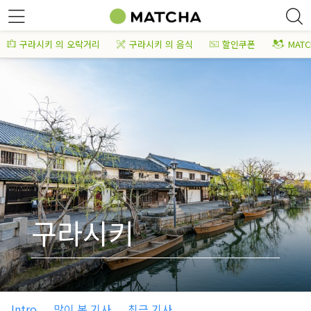
구라시키 의 오락거리
구라시키 의 음식
할인쿠폰
MAT
구라시키
Intro
많이 본 기사
최근 기사