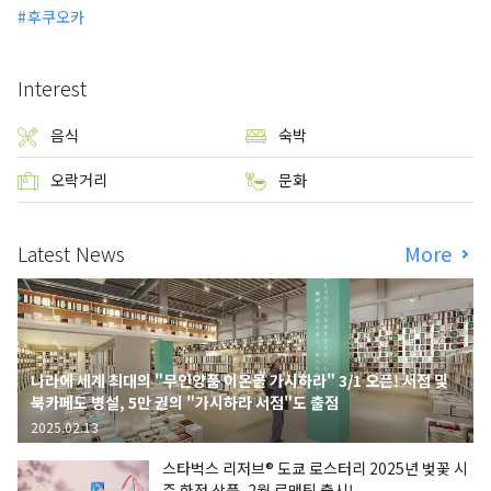
후쿠오카
Interest
음식
숙박
오락거리
문화
Latest News
More
나라에 세계 최대의 "무인양품 이온몰 가시하라" 3/1 오픈! 서점 및
북카페도 병설, 5만 권의 "가시하라 서점"도 출점
2025.02.13
스타벅스 리저브® 도쿄 로스터리 2025년 벚꽃 시
즌 한정 상품, 2월 로맨틱 출시!