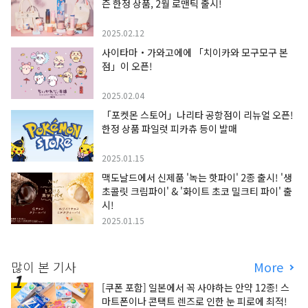
즌 한정 상품, 2월 로맨틱 출시!
2025.02.12
사이타마・가와고에에 「치이카와 모구모구 본
점」이 오픈!
2025.02.04
「포켓몬 스토어」나리타 공항점이 리뉴얼 오픈!
한정 상품 파일럿 피카츄 등이 발매
2025.01.15
맥도날드에서 신제품 '녹는 핫파이' 2종 출시! '생
초콜릿 크림파이' & '화이트 초코 밀크티 파이' 출
시!
2025.01.15
많이 본 기사
More
[쿠폰 포함] 일본에서 꼭 사야하는 안약 12종! 스
마트폰이나 콘택트 렌즈로 인한 눈 피로에 최적!