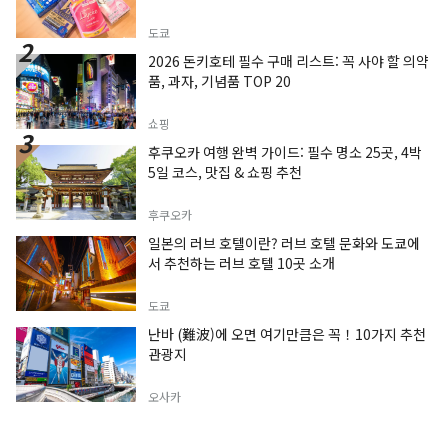
도쿄
2026 돈키호테 필수 구매 리스트: 꼭 사야 할 의약
품, 과자, 기념품 TOP 20
쇼핑
후쿠오카 여행 완벽 가이드: 필수 명소 25곳, 4박
5일 코스, 맛집 & 쇼핑 추천
후쿠오카
일본의 러브 호텔이란? 러브 호텔 문화와 도쿄에
서 추천하는 러브 호텔 10곳 소개
도쿄
난바 (難波)에 오면 여기만큼은 꼭！10가지 추천
관광지
오사카