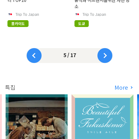
리 TOP10
휴식과 어드벤처를위한 자연 명
소
Trip To Japan
Trip To Japan
홋카이도
도쿄
5 / 17
특집
More