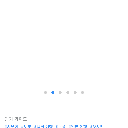
인기 키워드
시부야
도쿄
덕질 여행
단풍
일본 여행
오사카