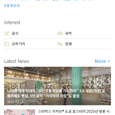
후쿠오카
Interest
음식
숙박
오락거리
문화
Latest News
More
나라에 세계 최대의 "무인양품 이온몰 가시하라" 3/1 오픈! 서점 및
북카페도 병설, 5만 권의 "가시하라 서점"도 출점
2025.02.13
스타벅스 리저브® 도쿄 로스터리 2025년 벚꽃 시