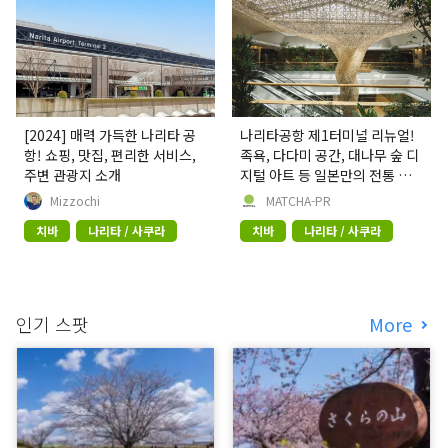
[2024] 매력 가득한 나리타 공
나리타공항 제1터미널 리뉴얼!
항! 쇼핑, 맛집, 편리한 서비스,
족욕, 다다미 공간, 대나무 숲 디
주변 관광지 소개
지털 아트 등 일본만의 전통 문
화와 첨단 기술의 융합을 선보이
Mizzochi
MATCHA-PR
다
치바
나리타 / 사쿠라
치바
나리타 / 사쿠라
인기 스팟
More