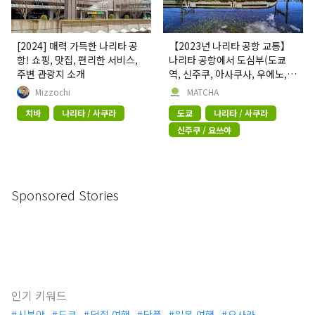
[2024] 매력 가득한 나리타 공
【2023년 나리타 공항 교통】
항! 쇼핑, 맛집, 편리한 서비스,
나리타 공항에서 도심부(도쿄
주변 관광지 소개
역, 신주쿠, 아사쿠사, 우에노,
시부야, 이케부쿠로)까지의 교
Mizzochi
MATCHA
통 수단
치바
나리타 / 사쿠라
도쿄
나리타 / 사쿠라
신주쿠 / 요쓰야
Sponsored Stories
인기 키워드
시부야
도쿄
덕질 여행
단풍
일본 여행
오사카