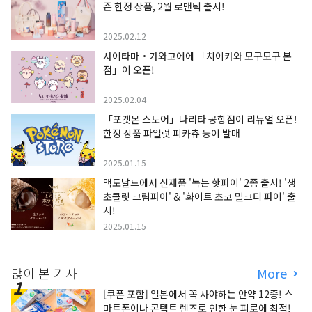
즌 한정 상품, 2월 로맨틱 출시!
2025.02.12
사이타마・가와고에에 「치이카와 모구모구 본
점」이 오픈!
2025.02.04
「포켓몬 스토어」나리타 공항점이 리뉴얼 오픈!
한정 상품 파일럿 피카츄 등이 발매
2025.01.15
맥도날드에서 신제품 '녹는 핫파이' 2종 출시! '생
초콜릿 크림파이' & '화이트 초코 밀크티 파이' 출
시!
2025.01.15
많이 본 기사
More
[쿠폰 포함] 일본에서 꼭 사야하는 안약 12종! 스
마트폰이나 콘택트 렌즈로 인한 눈 피로에 최적!