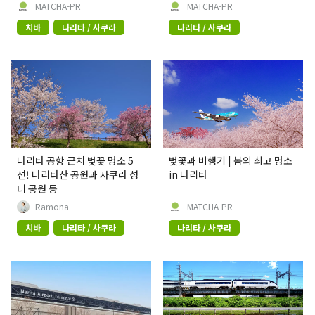
화와 첨단 기술의 융합을 선보이
극상 세리머니, 그 현장 리포트
MATCHA-PR
MATCHA-PR
다
치바
나리타 / 사쿠라
나리타 / 사쿠라
나리타 공항 근처 벚꽃 명소 5
벚꽃과 비행기 | 봄의 최고 명소
선! 나리타산 공원과 사쿠라 성
in 나리타
터 공원 등
Ramona
MATCHA-PR
치바
나리타 / 사쿠라
나리타 / 사쿠라