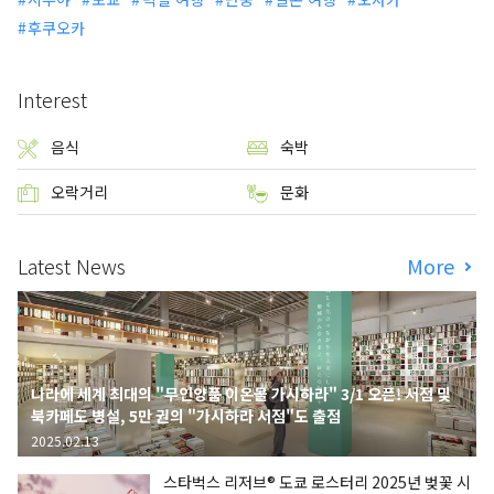
후쿠오카
Interest
음식
숙박
오락거리
문화
Latest News
More
나라에 세계 최대의 "무인양품 이온몰 가시하라" 3/1 오픈! 서점 및
북카페도 병설, 5만 권의 "가시하라 서점"도 출점
2025.02.13
스타벅스 리저브® 도쿄 로스터리 2025년 벚꽃 시