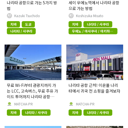
나리타 공항으로 가는 5가지 방
세이 우에노역에서 나리타 공항
법
으로 가는 방법
Kazuki Tsuchido
Koshizuka Misato
치바
도쿄
치바
나리타 / 사쿠라
나리타 / 사쿠라
우에노 / 아사쿠사 / 아키하바
라
무료 Wi-Fi부터 관광지까지 가
나리타 공항 근처! 이온몰 나리
는 LCC, 고속버스, 무료 주유 가
타에서 귀국 전 쇼핑을 즐겨보자
이드 투어까지 나리타 공항
100% 활용하는 법!
MATCHA-PR
MATCHA-PR
치바
나리타 / 사쿠라
치바
나리타 / 사쿠라