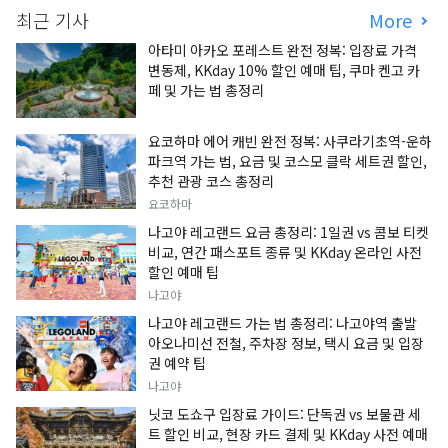
최근 기사
More
아타미 아카오 포레스트 완전 정복: 입장료 가격
변동제, KKday 10% 할인 예매 팁, 쿠마 켄고 카
페 및 가는 법 총정리
요코하마 에어 캐빈 완전 정복: 사쿠라기초역-운하
파크역 가는 법, 요금 및 코스모 클락 세트권 할인,
추천 관광 코스 총정리
요코하마
나고야 레고랜드 요금 총정리: 1일권 vs 콤보 티켓
비교, 연간 패스포트 종류 및 KKday 온라인 사전
할인 예매 팁
나고야
나고야 레고랜드 가는 법 총정리: 나고야역 출발
아오나미선 전철, 주차장 정보, 택시 요금 및 입장
권 예약 팁
나고야
닛코 도쇼구 입장료 가이드: 단독권 vs 보물관 세
트 할인 비교, 현장 카드 결제 및 KKday 사전 예매