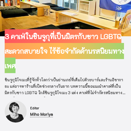
3 คาเฟ่ในชินจูกุที่เป็นมิตรกับชาว LGBTQ
สะดวกสบายใจ ไร้ข้อจำกัดด้านรสนิยมทาง
เพศ
ชินจูกุนิโจเมะที่รู้จักทั่วโลกว่าเป็นย่านเกย์ที่เต็มไปด้วยบาร์และร้านอิซากา
ยะ แต่อาจหาร้านที่เปิดช่วงกลางวันยาก บทความนี้ขอแนะนำคาเฟ่ที่เป็น
มิตรกับชาว LGBTQ ใกล้ชินจูกุนิโจเมะ 3 แห่ง คาเฟ่ที่ไม่จำกัดรสนิยมทาง
เพศ เปิดบริการแก่ทุกคนในบรรยากาศสบายๆ
Editor
Miho Moriya