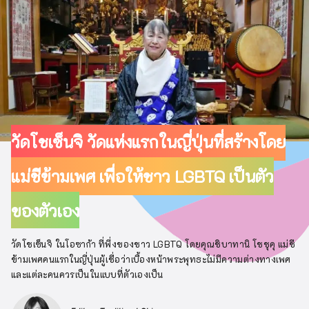
วัดโชเซ็นจิ วัดแห่งแรกในญี่ปุ่นที่สร้างโดย
แม่ชีข้ามเพศ เพื่อให้ชาว LGBTQ เป็นตัว
ของตัวเอง
วัดโชเซ็นจิ ในโอซาก้า ที่พึ่งของชาว LGBTQ โดยคุณชิบาทานิ โชชุคุ แม่ชี
ข้ามเพศคนแรกในญี่ปุ่นผู้เชื่อว่าเบื้องหน้าพระพุทธะไม่มีความต่างทางเพศ
และแต่ละคนควรเป็นในแบบที่ตัวเองเป็น