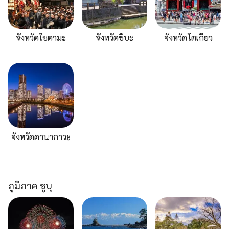
จังหวัดไซตามะ
จังหวัดชิบะ
จังหวัดโตเกียว
จังหวัดคานากาวะ
ภูมิภาค ชูบุ