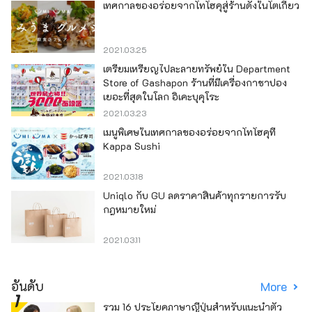
เทศกาลของอร่อยจากโทโฮคุสู่ร้านดังในโตเกียว
2021.03.25
เตรียมเหรียญไปละลายทรัพย์ใน Department
Store of Gashapon ร้านที่มีเครื่องกาชาปอง
เยอะที่สุดในโลก อิเคะบุคุโระ
2021.03.23
เมนูพิเศษในเทศกาลของอร่อยจากโทโฮคุที่
Kappa Sushi
2021.03.18
Uniqlo กับ GU ลดราคาสินค้าทุกรายการรับ
กฎหมายใหม่
2021.03.11
อันดับ
More
รวม 16 ประโยคภาษาญี่ปุ่นสำหรับแนะนำตัว