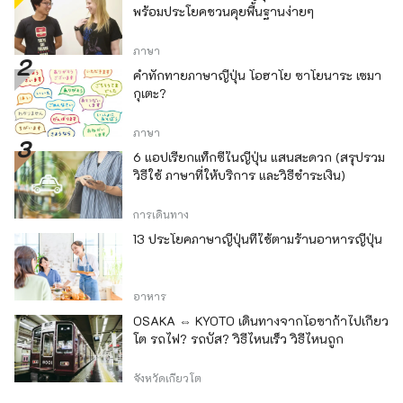
พร้อมประโยคชวนคุยพื้นฐานง่ายๆ
ภาษา
คำทักทายภาษาญี่ปุ่น โอฮาโย ซาโยนาระ เซมา
กุเตะ?
ภาษา
6 แอปเรียกแท็กซี่ในญี่ปุ่น แสนสะดวก (สรุปรวม
วิธีใช้ ภาษาที่ให้บริการ และวิธีชำระเงิน)
การเดินทาง
13 ประโยคภาษาญี่ปุ่นที่ใช้ตามร้านอาหารญี่ปุ่น
อาหาร
OSAKA ⇔ KYOTO เดินทางจากโอซาก้าไปเกียว
โต รถไฟ? รถบัส? วิธีไหนเร็ว วิธีไหนถูก
จังหวัดเกียวโต