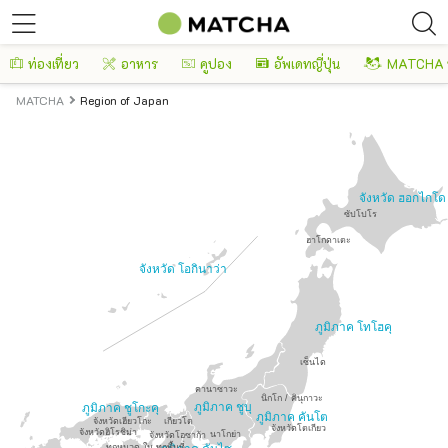
ท่องเที่ยว
อาหาร
คูปอง
อัพเดทญี่ปุ่น
MATCHA 
MATCHA
Region of Japan
จังหวัด ฮอกไกโด
ซัปโปโร
ฮาโกดาเตะ
จังหวัด โอกินาว่า
ภูมิภาค โทโฮคุ
เซ็นได
คานาซาวะ
นิกโก / คินุกาวะ
ภูมิภาค ชูบุ
ภูมิภาค ชูโกะคุ
ภูมิภาค คันโต
จังหวัดเฮียวโกะ
เกียวโต
จังหวัดโตเกียว
จังหวัดฮิโรชิม่า
นาโกย่า
จังหวัดโอซาก้า
ทุกหมวด ใน ทุกพื้นที่