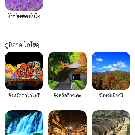
จังหวัดฮอกไกโด
ภูมิภาค โทโฮคุ
จังหวัดอาโอโมริ
จังหวัดอิวาเตะ
จังหวัดมิยางิ