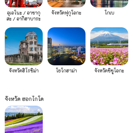
อุเอโนะ / อาซากุ
จังหวัดฟุกุโอกะ
โกเบ
สะ / อากิฮาบาระ
จังหวัดฮิโรชิม่า
โยโกฮาม่า
จังหวัดชิซูโอกะ
จังหวัด ฮอกไกโด