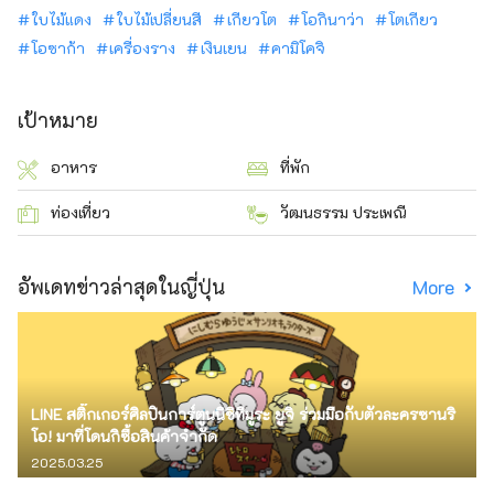
ใบไม้แดง
ใบไม้เปลี่ยนสี
เกียวโต
โอกินาว่า
โตเกียว
โอซาก้า
เครื่องราง
เงินเยน
คามิโคจิ
เป้าหมาย
อาหาร
ที่พัก
ท่องเที่ยว
วัฒนธรรม ประเพณี
อัพเดทข่าวล่าสุดในญี่ปุ่น
More
LINE สติ๊กเกอร์ศิลปินการ์ตูนนิชิทีมูระ ยูจิ ร่วมมือกับตัวละครซานริ
โอ! มาที่โดนกิซื้อสินค้าจำกัด
2025.03.25