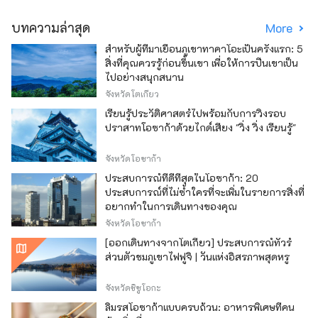
บทความล่าสุด
More
สำหรับผู้ที่มาเยือนภูเขาทาคาโอะเป็นครั้งแรก: 5
สิ่งที่คุณควรรู้ก่อนขึ้นเขา เพื่อให้การปีนเขาเป็น
ไปอย่างสนุกสนาน
จังหวัดโตเกียว
เรียนรู้ประวัติศาสตร์ไปพร้อมกับการวิ่งรอบ
ปราสาทโอซาก้าด้วยไกด์เสียง "วิ่ง วิ่ง เรียนรู้"
จังหวัดโอซาก้า
ประสบการณ์ที่ดีที่สุดในโอซาก้า: 20
ประสบการณ์ที่ไม่ซ้ำใครที่จะเพิ่มในรายการสิ่งที่
อยากทำในการเดินทางของคุณ
จังหวัดโอซาก้า
[ออกเดินทางจากโตเกียว] ประสบการณ์ทัวร์
ส่วนตัวชมภูเขาไฟฟูจิ | วันแห่งอิสรภาพสุดหรู
จังหวัดชิซูโอกะ
ลิ้มรสโอซาก้าแบบครบถ้วน: อาหารพิเศษที่คน