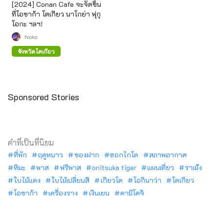
[2024] Conan Cafe จะจัดขึ้น
ที่โอซาก้า โตเกียว นาโกย่า ฟุกุ
โอกะ ฯลฯ!
Noko
จังหวัดโตเกียว
Sponsored Stories
คำที่เป็นที่นิยม
ที่พัก
ฤดูหนาว
ของฝาก
ฮอกไกโด
สภาพอากาศ
หิมะ
พาส
ฟรีพาส
onitsuka tiger
แผนเที่ยว
ราเม็ง
ใบไม้แดง
ใบไม้เปลี่ยนสี
เกียวโต
โอกินาว่า
โตเกียว
โอซาก้า
เครื่องราง
เงินเยน
คามิโคจิ