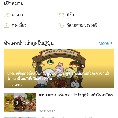
เป้าหมาย
อาหาร
ที่พัก
ท่องเที่ยว
วัฒนธรรม ประเพณี
อัพเดทข่าวล่าสุดในญี่ปุ่น
More
LINE สติ๊กเกอร์ศิลปินการ์ตูนนิชิทีมูระ ยูจิ ร่วมมือกับตัวละครซานริ
โอ! มาที่โดนกิซื้อสินค้าจำกัด
2025.03.25
เทศกาลของอร่อยจากโทโฮคุสู่ร้านดังในโตเกียว
2021.03.25