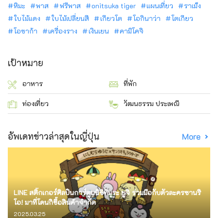
หิมะ
พาส
ฟรีพาส
onitsuka tiger
แผนเที่ยว
ราเม็ง
ใบไม้แดง
ใบไม้เปลี่ยนสี
เกียวโต
โอกินาว่า
โตเกียว
โอซาก้า
เครื่องราง
เงินเยน
คามิโคจิ
เป้าหมาย
อาหาร
ที่พัก
ท่องเที่ยว
วัฒนธรรม ประเพณี
อัพเดทข่าวล่าสุดในญี่ปุ่น
More
LINE สติ๊กเกอร์ศิลปินการ์ตูนนิชิทีมูระ ยูจิ ร่วมมือกับตัวละครซานริ
โอ! มาที่โดนกิซื้อสินค้าจำกัด
2025.03.25