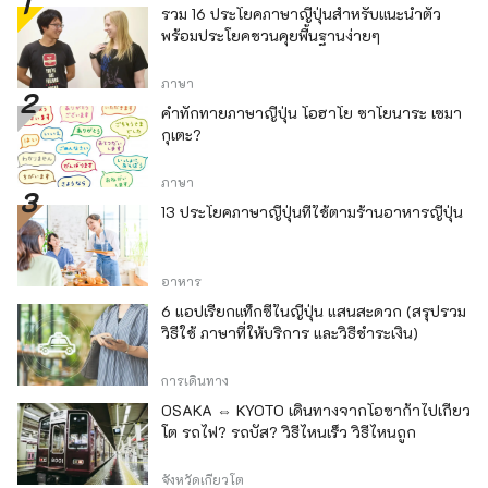
รวม 16 ประโยคภาษาญี่ปุ่นสำหรับแนะนำตัว
พร้อมประโยคชวนคุยพื้นฐานง่ายๆ
ภาษา
คำทักทายภาษาญี่ปุ่น โอฮาโย ซาโยนาระ เซมา
กุเตะ?
ภาษา
13 ประโยคภาษาญี่ปุ่นที่ใช้ตามร้านอาหารญี่ปุ่น
อาหาร
6 แอปเรียกแท็กซี่ในญี่ปุ่น แสนสะดวก (สรุปรวม
วิธีใช้ ภาษาที่ให้บริการ และวิธีชำระเงิน)
การเดินทาง
OSAKA ⇔ KYOTO เดินทางจากโอซาก้าไปเกียว
โต รถไฟ? รถบัส? วิธีไหนเร็ว วิธีไหนถูก
จังหวัดเกียวโต