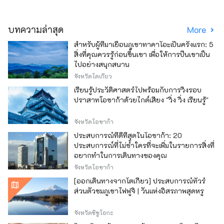
บทความล่าสุด
More
สำหรับผู้ที่มาเยือนภูเขาทาคาโอะเป็นครั้งแรก: 5
สิ่งที่คุณควรรู้ก่อนขึ้นเขา เพื่อให้การปีนเขาเป็น
ไปอย่างสนุกสนาน
จังหวัดโตเกียว
เรียนรู้ประวัติศาสตร์ไปพร้อมกับการวิ่งรอบ
ปราสาทโอซาก้าด้วยไกด์เสียง "วิ่ง วิ่ง เรียนรู้"
จังหวัดโอซาก้า
ประสบการณ์ที่ดีที่สุดในโอซาก้า: 20
ประสบการณ์ที่ไม่ซ้ำใครที่จะเพิ่มในรายการสิ่งที่
อยากทำในการเดินทางของคุณ
จังหวัดโอซาก้า
[ออกเดินทางจากโตเกียว] ประสบการณ์ทัวร์
ส่วนตัวชมภูเขาไฟฟูจิ | วันแห่งอิสรภาพสุดหรู
จังหวัดชิซูโอกะ