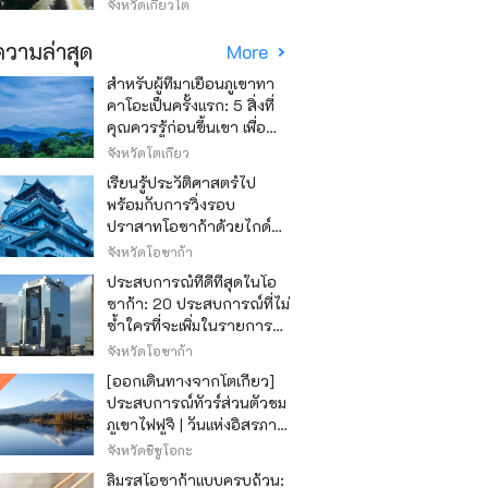
วิธีไหนถูก
จังหวัดเกียวโต
วามล่าสุด
More
สำหรับผู้ที่มาเยือนภูเขาทา
คาโอะเป็นครั้งแรก: 5 สิ่งที่
คุณควรรู้ก่อนขึ้นเขา เพื่อ
ให้การปีนเขาเป็นไปอย่าง
จังหวัดโตเกียว
สนุกสนาน
เรียนรู้ประวัติศาสตร์ไป
พร้อมกับการวิ่งรอบ
ปราสาทโอซาก้าด้วยไกด์
เสียง "วิ่ง วิ่ง เรียนรู้"
จังหวัดโอซาก้า
ประสบการณ์ที่ดีที่สุดในโอ
ซาก้า: 20 ประสบการณ์ที่ไม่
ซ้ำใครที่จะเพิ่มในรายการสิ่ง
ที่อยากทำในการเดินทาง
จังหวัดโอซาก้า
ของคุณ
[ออกเดินทางจากโตเกียว]
ประสบการณ์ทัวร์ส่วนตัวชม
ภูเขาไฟฟูจิ | วันแห่งอิสรภาพ
สุดหรู
จังหวัดชิซูโอกะ
ลิ้มรสโอซาก้าแบบครบถ้วน: