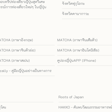
ทริปท่องเที่ยวญี่ปุ่นสุดวิเศษ
จังหวัดฟุกุโอกะ
ณ์การท่องเที่ยวใหม่ๆ ในญี่ปุ่น
จังหวัดคานากาวะ
TCHA (ภาษาอังกฤษ)
MATCHA (ภาษาจีนเต็มตัว)
TCHA (ภาษาจีนตัวย่อ)
MATCHA (ภาษาอินโดนีเซีย)
TCHA (ภาษาสเปน)
คูปองญี่ปุ่นAPP (iPhone)
cally - คู่มือญี่ปุ่นอย่างเป็นทางการ
Roots of Japan
รุโตะ
HAKKO - ค้นพบวัฒนธรรมอาหารหมัก