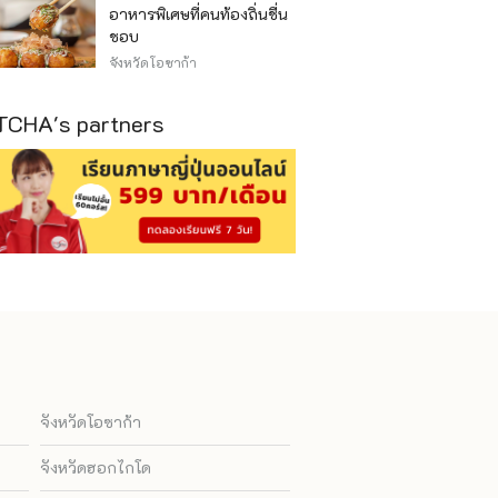
อาหารพิเศษที่คนท้องถิ่นชื่น
ชอบ
จังหวัดโอซาก้า
CHA's partners
จังหวัดโอซาก้า
จังหวัดฮอกไกโด