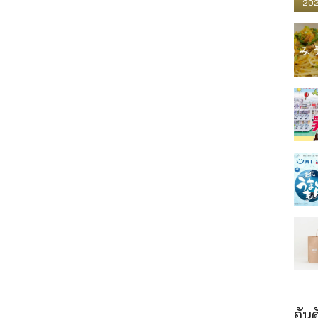
202
อันด