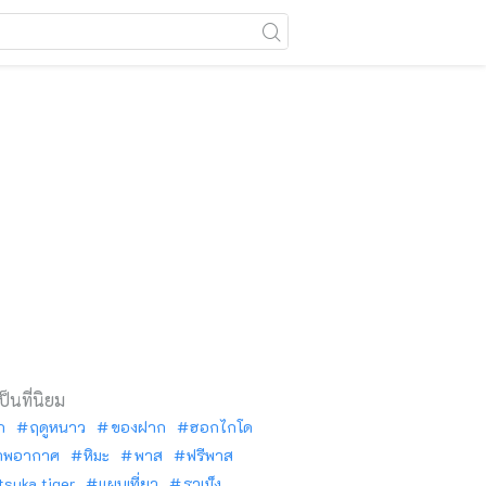
เป็นที่นิยม
ัก
ฤดูหนาว
ของฝาก
ฮอกไกโด
าพอากาศ
หิมะ
พาส
ฟรีพาส
tsuka tiger
แผนเที่ยว
ราเม็ง