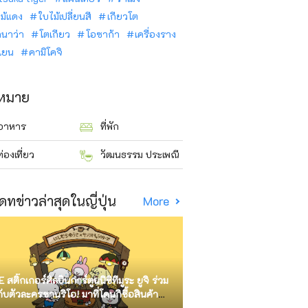
ม้แดง
ใบไม้เปลี่ยนสี
เกียวโต
ินาว่า
โตเกียว
โอซาก้า
เครื่องราง
นเยน
คามิโคจิ
าหมาย
อาหาร
ที่พัก
ท่องเที่ยว
วัฒนธรรม ประเพณี
ดทข่าวล่าสุดในญี่ปุ่น
More
E สติ๊กเกอร์ศิลปินการ์ตูนนิชิทีมูระ ยูจิ ร่วม
กับตัวละครซานริโอ! มาที่โดนกิซื้อสินค้า
ัด