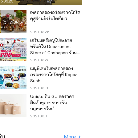
5.03.25
เทศกาลของอร่อยจากโทโฮ
คุสู่ร้านดังในโตเกียว
2021.03.25
เตรียมเหรียญไปละลาย
ทรัพย์ใน Department
Store of Gashapon ร้านที่มี
เครื่องกาชาปองเยอะที่สุดใน
2021.03.23
โลก อิเคะบุคุโระ
เมนูพิเศษในเทศกาลของ
อร่อยจากโทโฮคุที่ Kappa
Sushi
2021.03.18
Uniqlo กับ GU ลดราคา
สินค้าทุกรายการรับ
กฎหมายใหม่
2021.03.11
ับ
More