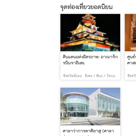
จุดท่องเที่ยวยอดนิยม
ดินแดนแห่งมิตรภาพ: อาณาจัก
ศูนย
รนินจาอิเสะ
ศาสต
จังหวัดมิเอะ
อิเซะ / ชิมะ / โทบะ
จังหว
ศาลาว่าการคาคิยาสุ (ศาลา