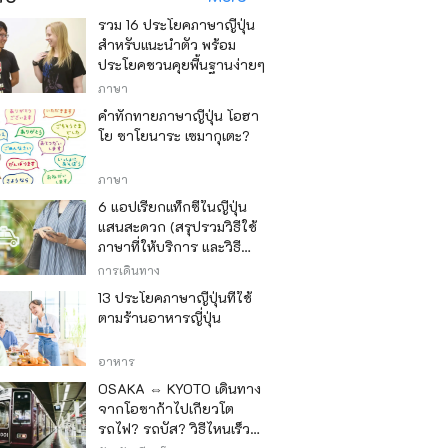
รวม 16 ประโยคภาษาญี่ปุ่น
สำหรับแนะนำตัว พร้อม
ประโยคชวนคุยพื้นฐานง่ายๆ
ภาษา
คำทักทายภาษาญี่ปุ่น โอฮา
โย ซาโยนาระ เซมากุเตะ?
ภาษา
6 แอปเรียกแท็กซี่ในญี่ปุ่น
แสนสะดวก (สรุปรวมวิธีใช้
ภาษาที่ให้บริการ และวิธี
ชำระเงิน)
การเดินทาง
13 ประโยคภาษาญี่ปุ่นที่ใช้
ตามร้านอาหารญี่ปุ่น
อาหาร
OSAKA ⇔ KYOTO เดินทาง
จากโอซาก้าไปเกียวโต
รถไฟ? รถบัส? วิธีไหนเร็ว