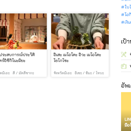
ใบไ
โอก
เงิ
เป้
์ประสบการณ์ประวัติ
อิเสะ เมโอโตะ อิวะ เมโอโตะ
ร์อิซึกิโนะมิยะ
โยโกโชะ
ัดมิเอะ
สึ / มัตสึซากะ
จังหวัดมิเอะ
อิเซะ / ชิมะ / โทบะ
อัพเ
LIN
มือ
จำก