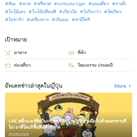
หิมะ
พาส
ฟรีพาส
onitsuka tiger
แผนเที่ยว
ราเม็ง
ใบไม้แดง
ใบไม้เปลี่ยนสี
เกียวโต
โอกินาว่า
โตเกียว
โอซาก้า
เครื่องราง
เงินเยน
คามิโคจิ
เป้าหมาย
อาหาร
ที่พัก
ท่องเที่ยว
วัฒนธรรม ประเพณี
อัพเดทข่าวล่าสุดในญี่ปุ่น
More
LINE สติ๊กเกอร์ศิลปินการ์ตูนนิชิทีมูระ ยูจิ ร่วมมือกับตัวละครซานริ
โอ! มาที่โดนกิซื้อสินค้าจำกัด
2025.03.25