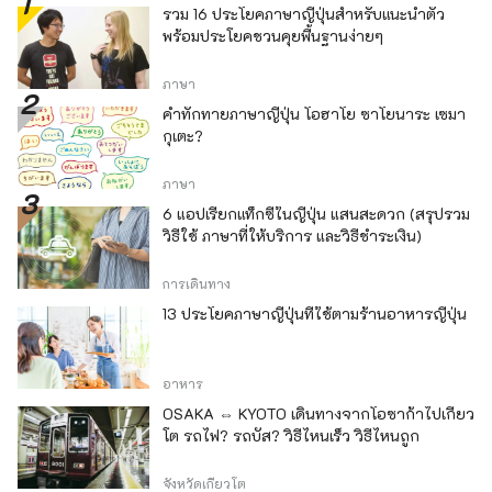
รวม 16 ประโยคภาษาญี่ปุ่นสำหรับแนะนำตัว
พร้อมประโยคชวนคุยพื้นฐานง่ายๆ
ภาษา
คำทักทายภาษาญี่ปุ่น โอฮาโย ซาโยนาระ เซมา
กุเตะ?
ภาษา
6 แอปเรียกแท็กซี่ในญี่ปุ่น แสนสะดวก (สรุปรวม
วิธีใช้ ภาษาที่ให้บริการ และวิธีชำระเงิน)
การเดินทาง
13 ประโยคภาษาญี่ปุ่นที่ใช้ตามร้านอาหารญี่ปุ่น
อาหาร
OSAKA ⇔ KYOTO เดินทางจากโอซาก้าไปเกียว
โต รถไฟ? รถบัส? วิธีไหนเร็ว วิธีไหนถูก
จังหวัดเกียวโต