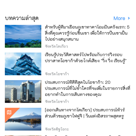
บทความล่าสุด
More
สำหรับผู้ที่มาเยือนภูเขาทาคาโอะเป็นครั้งแรก: 5
สิ่งที่คุณควรรู้ก่อนขึ้นเขา เพื่อให้การปีนเขาเป็น
ไปอย่างสนุกสนาน
จังหวัดโตเกียว
เรียนรู้ประวัติศาสตร์ไปพร้อมกับการวิ่งรอบ
ปราสาทโอซาก้าด้วยไกด์เสียง "วิ่ง วิ่ง เรียนรู้"
จังหวัดโอซาก้า
ประสบการณ์ที่ดีที่สุดในโอซาก้า: 20
ประสบการณ์ที่ไม่ซ้ำใครที่จะเพิ่มในรายการสิ่งที่
อยากทำในการเดินทางของคุณ
จังหวัดโอซาก้า
[ออกเดินทางจากโตเกียว] ประสบการณ์ทัวร์
ส่วนตัวชมภูเขาไฟฟูจิ | วันแห่งอิสรภาพสุดหรู
จังหวัดชิซูโอกะ