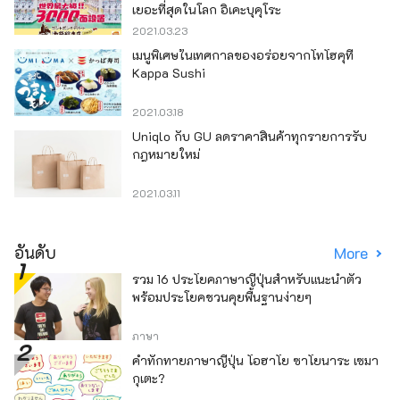
เยอะที่สุดในโลก อิเคะบุคุโระ
2021.03.23
เมนูพิเศษในเทศกาลของอร่อยจากโทโฮคุที่
Kappa Sushi
2021.03.18
Uniqlo กับ GU ลดราคาสินค้าทุกรายการรับ
กฎหมายใหม่
2021.03.11
อันดับ
More
รวม 16 ประโยคภาษาญี่ปุ่นสำหรับแนะนำตัว
พร้อมประโยคชวนคุยพื้นฐานง่ายๆ
ภาษา
คำทักทายภาษาญี่ปุ่น โอฮาโย ซาโยนาระ เซมา
กุเตะ?