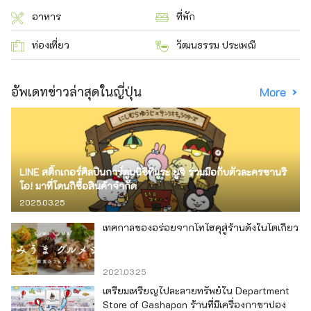
อาหาร
ที่พัก
ท่องเที่ยว
วัฒนธรรม ประเพณี
อัพเดทข่าวล่าสุดในญี่ปุ่น
More
LINE สติ๊กเกอร์ศิลปินการ์ตูนนิชิทีมูระ ยูจิ ร่วมมือกับตัวละครซานริ
โอ! มาที่โดนกิซื้อสินค้าจำกัด
2025.03.25
เทศกาลของอร่อยจากโทโฮคุสู่ร้านดังในโตเกียว
2021.03.25
เตรียมเหรียญไปละลายทรัพย์ใน Department
Store of Gashapon ร้านที่มีเครื่องกาชาปอง