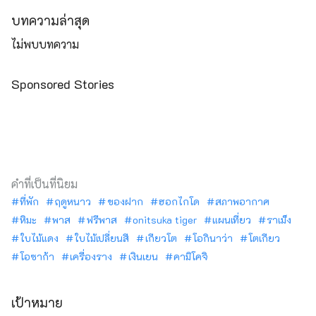
บทความล่าสุด
ไม่พบบทความ
Sponsored Stories
คำที่เป็นที่นิยม
ที่พัก
ฤดูหนาว
ของฝาก
ฮอกไกโด
สภาพอากาศ
หิมะ
พาส
ฟรีพาส
onitsuka tiger
แผนเที่ยว
ราเม็ง
ใบไม้แดง
ใบไม้เปลี่ยนสี
เกียวโต
โอกินาว่า
โตเกียว
โอซาก้า
เครื่องราง
เงินเยน
คามิโคจิ
เป้าหมาย