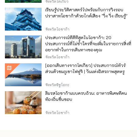
จังหวัดโตเกียว
เรียนรู้ประวัติศาสตร์ไปพร้อมกับการวิ่งรอบ
ปราสาทโอซาก้าด้วยไกด์เสียง "วิ่ง วิ่ง เรียนรู้"
จังหวัดโอซาก้า
ประสบการณ์ที่ดีที่สุดในโอซาก้า: 20
ประสบการณ์ที่ไม่ซ้ำใครที่จะเพิ่มในรายการสิ่งที่
อยากทำในการเดินทางของคุณ
จังหวัดโอซาก้า
[ออกเดินทางจากโตเกียว] ประสบการณ์ทัวร์
ส่วนตัวชมภูเขาไฟฟูจิ | วันแห่งอิสรภาพสุดหรู
จังหวัดชิซูโอกะ
ลิ้มรสโอซาก้าแบบครบถ้วน: อาหารพิเศษที่คน
ท้องถิ่นชื่นชอบ
จังหวัดโอซาก้า