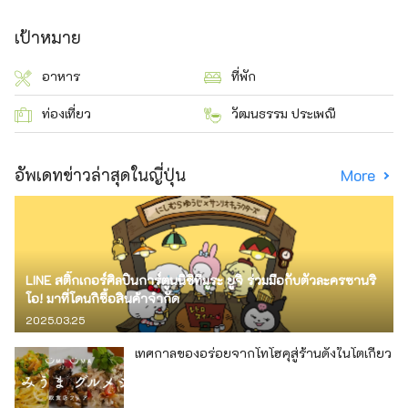
เป้าหมาย
อาหาร
ที่พัก
ท่องเที่ยว
วัฒนธรรม ประเพณี
อัพเดทข่าวล่าสุดในญี่ปุ่น
More
LINE สติ๊กเกอร์ศิลปินการ์ตูนนิชิทีมูระ ยูจิ ร่วมมือกับตัวละครซานริ
โอ! มาที่โดนกิซื้อสินค้าจำกัด
2025.03.25
เทศกาลของอร่อยจากโทโฮคุสู่ร้านดังในโตเกียว