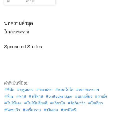
โต
ซึกาวะ
บทความล่าสุด
ไม่พบบทความ
Sponsored Stories
คำที่เป็นที่นิยม
ที่พัก
ฤดูหนาว
ของฝาก
ฮอกไกโด
สภาพอากาศ
หิมะ
พาส
ฟรีพาส
onitsuka tiger
แผนเที่ยว
ราเม็ง
ใบไม้แดง
ใบไม้เปลี่ยนสี
เกียวโต
โอกินาว่า
โตเกียว
โอซาก้า
เครื่องราง
เงินเยน
คามิโคจิ