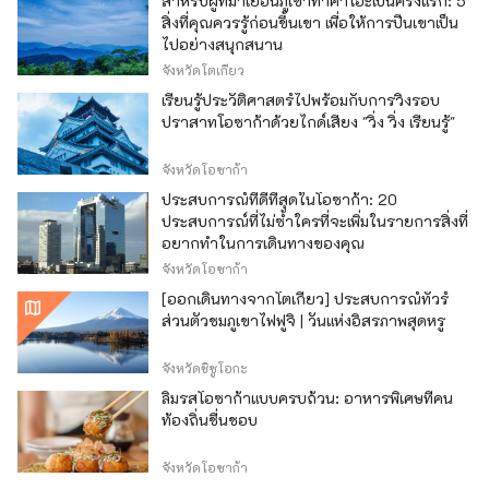
สำหรับผู้ที่มาเยือนภูเขาทาคาโอะเป็นครั้งแรก: 5
สิ่งที่คุณควรรู้ก่อนขึ้นเขา เพื่อให้การปีนเขาเป็น
ไปอย่างสนุกสนาน
จังหวัดโตเกียว
เรียนรู้ประวัติศาสตร์ไปพร้อมกับการวิ่งรอบ
ปราสาทโอซาก้าด้วยไกด์เสียง "วิ่ง วิ่ง เรียนรู้"
จังหวัดโอซาก้า
ประสบการณ์ที่ดีที่สุดในโอซาก้า: 20
ประสบการณ์ที่ไม่ซ้ำใครที่จะเพิ่มในรายการสิ่งที่
อยากทำในการเดินทางของคุณ
จังหวัดโอซาก้า
[ออกเดินทางจากโตเกียว] ประสบการณ์ทัวร์
ส่วนตัวชมภูเขาไฟฟูจิ | วันแห่งอิสรภาพสุดหรู
จังหวัดชิซูโอกะ
ลิ้มรสโอซาก้าแบบครบถ้วน: อาหารพิเศษที่คน
ท้องถิ่นชื่นชอบ
จังหวัดโอซาก้า