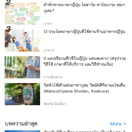
คำทักทายภาษาญี่ปุ่น โอฮาโย ซาโยนาระ เซมา
กุเตะ?
ภาษา
13 ประโยคภาษาญี่ปุ่นที่ใช้ตามร้านอาหารญี่ปุ่น
อาหาร
6 แอปเรียกแท็กซี่ในญี่ปุ่น แสนสะดวก (สรุปรวม
วิธีใช้ ภาษาที่ให้บริการ และวิธีชำระเงิน)
การเดินทาง
วัดหัวไช้เท้าแห่งอาซากุสะ วัดมัตสึจิยามะโชเด็น
(Matsuchiyama Shoden, Asakusa)
จังหวัดโตเกียว
บทความล่าสุด
More