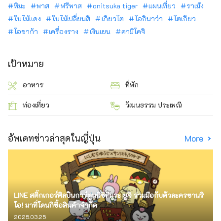
หิมะ
พาส
ฟรีพาส
onitsuka tiger
แผนเที่ยว
ราเม็ง
ใบไม้แดง
ใบไม้เปลี่ยนสี
เกียวโต
โอกินาว่า
โตเกียว
โอซาก้า
เครื่องราง
เงินเยน
คามิโคจิ
เป้าหมาย
อาหาร
ที่พัก
ท่องเที่ยว
วัฒนธรรม ประเพณี
อัพเดทข่าวล่าสุดในญี่ปุ่น
More
LINE สติ๊กเกอร์ศิลปินการ์ตูนนิชิทีมูระ ยูจิ ร่วมมือกับตัวละครซานริ
โอ! มาที่โดนกิซื้อสินค้าจำกัด
2025.03.25