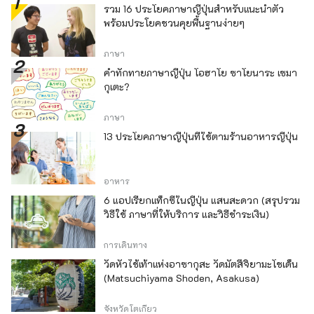
รวม 16 ประโยคภาษาญี่ปุ่นสำหรับแนะนำตัว
พร้อมประโยคชวนคุยพื้นฐานง่ายๆ
ภาษา
คำทักทายภาษาญี่ปุ่น โอฮาโย ซาโยนาระ เซมา
กุเตะ?
ภาษา
13 ประโยคภาษาญี่ปุ่นที่ใช้ตามร้านอาหารญี่ปุ่น
อาหาร
6 แอปเรียกแท็กซี่ในญี่ปุ่น แสนสะดวก (สรุปรวม
วิธีใช้ ภาษาที่ให้บริการ และวิธีชำระเงิน)
การเดินทาง
วัดหัวไช้เท้าแห่งอาซากุสะ วัดมัตสึจิยามะโชเด็น
(Matsuchiyama Shoden, Asakusa)
จังหวัดโตเกียว