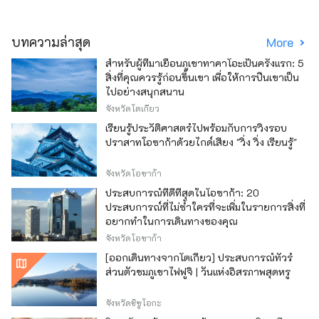
บทความล่าสุด
More
สำหรับผู้ที่มาเยือนภูเขาทาคาโอะเป็นครั้งแรก: 5
สิ่งที่คุณควรรู้ก่อนขึ้นเขา เพื่อให้การปีนเขาเป็น
ไปอย่างสนุกสนาน
จังหวัดโตเกียว
เรียนรู้ประวัติศาสตร์ไปพร้อมกับการวิ่งรอบ
ปราสาทโอซาก้าด้วยไกด์เสียง "วิ่ง วิ่ง เรียนรู้"
จังหวัดโอซาก้า
ประสบการณ์ที่ดีที่สุดในโอซาก้า: 20
ประสบการณ์ที่ไม่ซ้ำใครที่จะเพิ่มในรายการสิ่งที่
อยากทำในการเดินทางของคุณ
จังหวัดโอซาก้า
[ออกเดินทางจากโตเกียว] ประสบการณ์ทัวร์
ส่วนตัวชมภูเขาไฟฟูจิ | วันแห่งอิสรภาพสุดหรู
จังหวัดชิซูโอกะ