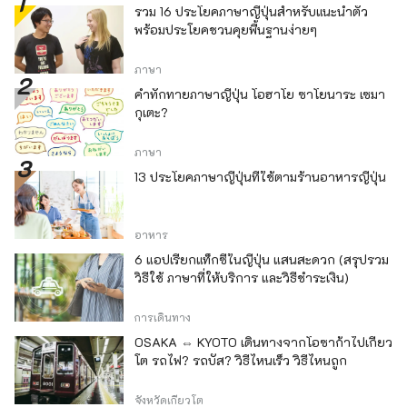
รวม 16 ประโยคภาษาญี่ปุ่นสำหรับแนะนำตัว
พร้อมประโยคชวนคุยพื้นฐานง่ายๆ
ภาษา
คำทักทายภาษาญี่ปุ่น โอฮาโย ซาโยนาระ เซมา
กุเตะ?
ภาษา
13 ประโยคภาษาญี่ปุ่นที่ใช้ตามร้านอาหารญี่ปุ่น
อาหาร
6 แอปเรียกแท็กซี่ในญี่ปุ่น แสนสะดวก (สรุปรวม
วิธีใช้ ภาษาที่ให้บริการ และวิธีชำระเงิน)
การเดินทาง
OSAKA ⇔ KYOTO เดินทางจากโอซาก้าไปเกียว
โต รถไฟ? รถบัส? วิธีไหนเร็ว วิธีไหนถูก
จังหวัดเกียวโต