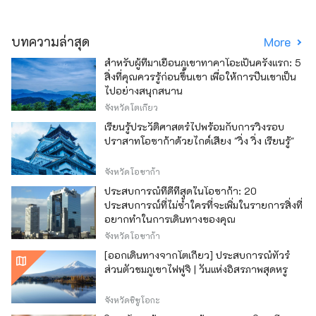
บทความล่าสุด
More
สำหรับผู้ที่มาเยือนภูเขาทาคาโอะเป็นครั้งแรก: 5
สิ่งที่คุณควรรู้ก่อนขึ้นเขา เพื่อให้การปีนเขาเป็น
ไปอย่างสนุกสนาน
จังหวัดโตเกียว
เรียนรู้ประวัติศาสตร์ไปพร้อมกับการวิ่งรอบ
ปราสาทโอซาก้าด้วยไกด์เสียง "วิ่ง วิ่ง เรียนรู้"
จังหวัดโอซาก้า
ประสบการณ์ที่ดีที่สุดในโอซาก้า: 20
ประสบการณ์ที่ไม่ซ้ำใครที่จะเพิ่มในรายการสิ่งที่
อยากทำในการเดินทางของคุณ
จังหวัดโอซาก้า
[ออกเดินทางจากโตเกียว] ประสบการณ์ทัวร์
ส่วนตัวชมภูเขาไฟฟูจิ | วันแห่งอิสรภาพสุดหรู
จังหวัดชิซูโอกะ