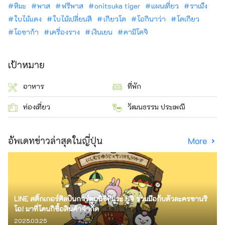
หิมะ
พาส
ฟรีพาส
onitsuka tiger
แผนเที่ยว
ราเม็ง
ใบไม้แดง
ใบไม้เปลี่ยนสี
เกียวโต
โอกินาว่า
โตเกียว
โอซาก้า
เครื่องราง
เงินเยน
คามิโคจิ
เป้าหมาย
อาหาร
ที่พัก
ท่องเที่ยว
วัฒนธรรม ประเพณี
อัพเดทข่าวล่าสุดในญี่ปุ่น
More
LINE สติ๊กเกอร์ศิลปินการ์ตูนนิชิทีมูระ ยูจิ ร่วมมือกับตัวละครซานริ
โอ! มาที่โดนกิซื้อสินค้าจำกัด
2025.03.25