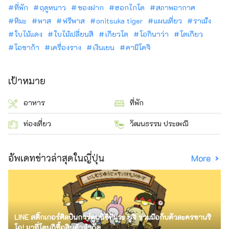
ที่พัก
ฤดูหนาว
ของฝาก
ฮอกไกโด
สภาพอากาศ
หิมะ
พาส
ฟรีพาส
onitsuka tiger
แผนเที่ยว
ราเม็ง
ใบไม้แดง
ใบไม้เปลี่ยนสี
เกียวโต
โอกินาว่า
โตเกียว
โอซาก้า
เครื่องราง
เงินเยน
คามิโคจิ
เป้าหมาย
อาหาร
ที่พัก
ท่องเที่ยว
วัฒนธรรม ประเพณี
อัพเดทข่าวล่าสุดในญี่ปุ่น
More
LINE สติ๊กเกอร์ศิลปินการ์ตูนนิชิทีมูระ ยูจิ ร่วมมือกับตัวละครซานริ
โอ! มาที่โดนกิซื้อสินค้าจำกัด