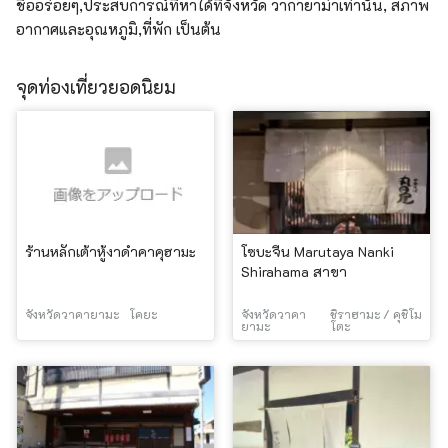
ชื่ออร่อยๆ,ประสบการณ์ที่หาได้ที่จังหวัด วากายาม่าเท่านั้น, สภาพ
อากาศและอุณหภูมิ,ที่พัก เป็นต้น
จุดท่องเที่ยวยอดนิยม
ร้านหลักเต้าหู้งาดำคาคุฮามะ
โซบะจีน Marutaya Nanki
Shirahama สาขา
จังหวัดวาคายามะ
โคยะ
จังหวัดวาคา
ชิราฮามะ / คุชิโม
ยามะ
โตะ