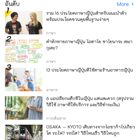
อันดับ
More
รวม 16 ประโยคภาษาญี่ปุ่นสำหรับแนะนำตัว
พร้อมประโยคชวนคุยพื้นฐานง่ายๆ
ภาษา
คำทักทายภาษาญี่ปุ่น โอฮาโย ซาโยนาระ เซมา
กุเตะ?
ภาษา
13 ประโยคภาษาญี่ปุ่นที่ใช้ตามร้านอาหารญี่ปุ่น
อาหาร
6 แอปเรียกแท็กซี่ในญี่ปุ่น แสนสะดวก (สรุปรวม
วิธีใช้ ภาษาที่ให้บริการ และวิธีชำระเงิน)
การเดินทาง
OSAKA ⇔ KYOTO เดินทางจากโอซาก้าไปเกียว
โต รถไฟ? รถบัส? วิธีไหนเร็ว วิธีไหนถูก