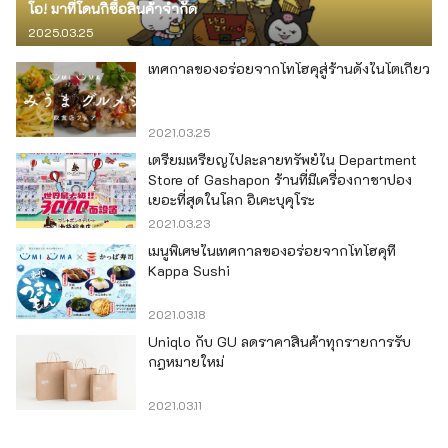
โอ! มาที่โดนกิซื้อสินค้าจำกัด
2025.03.25
เทศกาลของอร่อยจากโทโฮคุสู่ร้านดังในโตเกียว
2021.03.25
เตรียมเหรียญไปละลายทรัพย์ใน Department
Store of Gashapon ร้านที่มีเครื่องกาชาปอง
เยอะที่สุดในโลก อิเคะบุคุโระ
2021.03.23
เมนูพิเศษในเทศกาลของอร่อยจากโทโฮคุที่
Kappa Sushi
2021.03.18
Uniqlo กับ GU ลดราคาสินค้าทุกรายการรับ
กฎหมายใหม่
2021.03.11