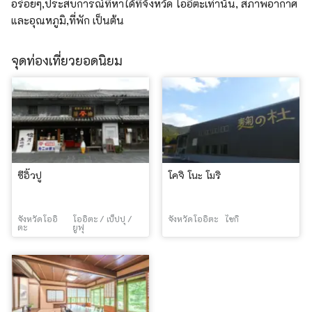
อร่อยๆ,ประสบการณ์ที่หาได้ที่จังหวัด โออิตะเท่านั้น, สภาพอากาศ
และอุณหภูมิ,ที่พัก เป็นต้น
จุดท่องเที่ยวยอดนิยม
ซีอิ๊วปู
โคจิ โนะ โมริ
จังหวัดโออิ
โออิตะ / เบ็ปปุ /
จังหวัดโออิตะ
ไซกิ
ตะ
ยูฟุ