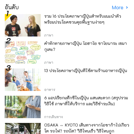
อันดับ
More
รวม 16 ประโยคภาษาญี่ปุ่นสำหรับแนะนำตัว
พร้อมประโยคชวนคุยพื้นฐานง่ายๆ
ภาษา
คำทักทายภาษาญี่ปุ่น โอฮาโย ซาโยนาระ เซมา
กุเตะ?
ภาษา
13 ประโยคภาษาญี่ปุ่นที่ใช้ตามร้านอาหารญี่ปุ่น
อาหาร
6 แอปเรียกแท็กซี่ในญี่ปุ่น แสนสะดวก (สรุปรวม
วิธีใช้ ภาษาที่ให้บริการ และวิธีชำระเงิน)
การเดินทาง
OSAKA ⇔ KYOTO เดินทางจากโอซาก้าไปเกียว
โต รถไฟ? รถบัส? วิธีไหนเร็ว วิธีไหนถูก