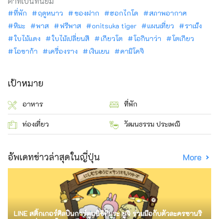
คำที่เป็นที่นิยม
ที่พัก
ฤดูหนาว
ของฝาก
ฮอกไกโด
สภาพอากาศ
หิมะ
พาส
ฟรีพาส
onitsuka tiger
แผนเที่ยว
ราเม็ง
ใบไม้แดง
ใบไม้เปลี่ยนสี
เกียวโต
โอกินาว่า
โตเกียว
โอซาก้า
เครื่องราง
เงินเยน
คามิโคจิ
เป้าหมาย
อาหาร
ที่พัก
ท่องเที่ยว
วัฒนธรรม ประเพณี
อัพเดทข่าวล่าสุดในญี่ปุ่น
More
LINE สติ๊กเกอร์ศิลปินการ์ตูนนิชิทีมูระ ยูจิ ร่วมมือกับตัวละครซานริ