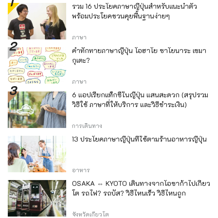
รวม 16 ประโยคภาษาญี่ปุ่นสำหรับแนะนำตัว
พร้อมประโยคชวนคุยพื้นฐานง่ายๆ
ภาษา
คำทักทายภาษาญี่ปุ่น โอฮาโย ซาโยนาระ เซมา
กุเตะ?
ภาษา
6 แอปเรียกแท็กซี่ในญี่ปุ่น แสนสะดวก (สรุปรวม
วิธีใช้ ภาษาที่ให้บริการ และวิธีชำระเงิน)
การเดินทาง
13 ประโยคภาษาญี่ปุ่นที่ใช้ตามร้านอาหารญี่ปุ่น
อาหาร
OSAKA ⇔ KYOTO เดินทางจากโอซาก้าไปเกียว
โต รถไฟ? รถบัส? วิธีไหนเร็ว วิธีไหนถูก
จังหวัดเกียวโต