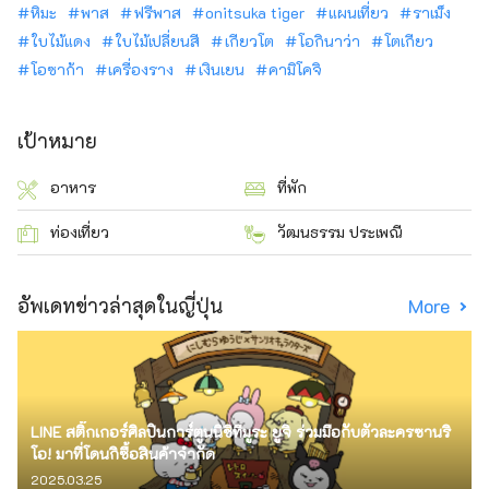
หิมะ
พาส
ฟรีพาส
onitsuka tiger
แผนเที่ยว
ราเม็ง
ใบไม้แดง
ใบไม้เปลี่ยนสี
เกียวโต
โอกินาว่า
โตเกียว
โอซาก้า
เครื่องราง
เงินเยน
คามิโคจิ
เป้าหมาย
อาหาร
ที่พัก
ท่องเที่ยว
วัฒนธรรม ประเพณี
อัพเดทข่าวล่าสุดในญี่ปุ่น
More
LINE สติ๊กเกอร์ศิลปินการ์ตูนนิชิทีมูระ ยูจิ ร่วมมือกับตัวละครซานริ
โอ! มาที่โดนกิซื้อสินค้าจำกัด
2025.03.25