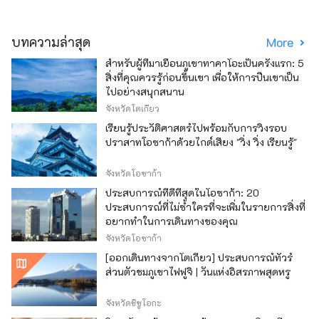
บทความล่าสุด
More
สำหรับผู้ที่มาเยือนภูเขาทาคาโอะเป็นครั้งแรก: 5
สิ่งที่คุณควรรู้ก่อนขึ้นเขา เพื่อให้การปีนเขาเป็น
ไปอย่างสนุกสนาน
จังหวัดโตเกียว
เรียนรู้ประวัติศาสตร์ไปพร้อมกับการวิ่งรอบ
ปราสาทโอซาก้าด้วยไกด์เสียง "วิ่ง วิ่ง เรียนรู้"
จังหวัดโอซาก้า
ประสบการณ์ที่ดีที่สุดในโอซาก้า: 20
ประสบการณ์ที่ไม่ซ้ำใครที่จะเพิ่มในรายการสิ่งที่
อยากทำในการเดินทางของคุณ
จังหวัดโอซาก้า
[ออกเดินทางจากโตเกียว] ประสบการณ์ทัวร์
ส่วนตัวชมภูเขาไฟฟูจิ | วันแห่งอิสรภาพสุดหรู
จังหวัดชิซูโอกะ