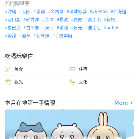
熱門關鍵字
沖繩
大阪
京都
名古屋
環球影城
JRPASS
北海道
河口湖
輕井澤
金澤
橫濱
長野
富士山
箱根
星巴克
白川鄉
東北
駕照
日光
迪士尼
outlet
簽證
淺草
新幹線
手機申辦
吃喝玩樂住
美食
住宿
觀光
文化
本月在地第一手情報
More
日本國內線限定！ANA「吉伊卡哇特別塗裝機」10月底開航