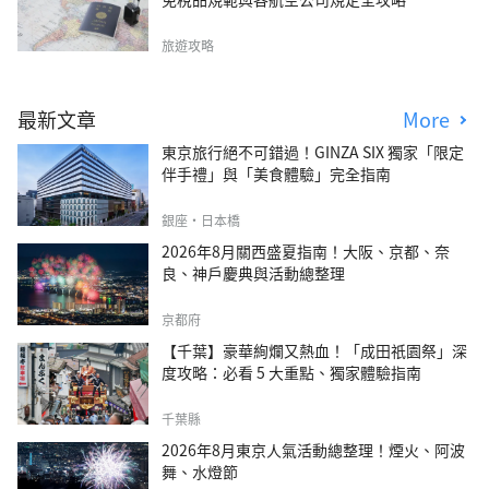
旅遊攻略
最新文章
More
東京旅行絕不可錯過！GINZA SIX 獨家「限定
伴手禮」與「美食體驗」完全指南
銀座・日本橋
2026年8月關西盛夏指南！大阪、京都、奈
良、神戶慶典與活動總整理
京都府
【千葉】豪華絢爛又熱血！「成田祇園祭」深
度攻略：必看 5 大重點、獨家體驗指南
千葉縣
2026年8月東京人氣活動總整理！煙火、阿波
舞、水燈節