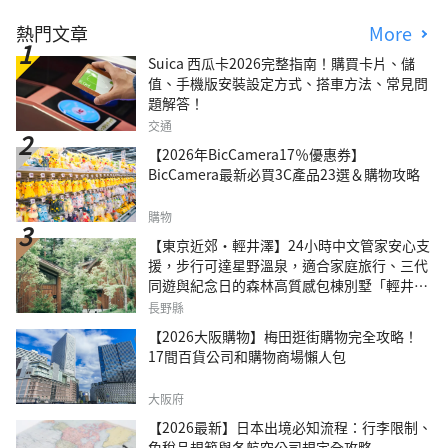
熱門文章
More
Suica 西瓜卡2026完整指南！購買卡片、儲
值、手機版安裝設定方式、搭車方法、常見問
題解答！
交通
【2026年BicCamera17％優惠券】
BicCamera最新必買3C產品23選＆購物攻略
購物
【東京近郊・輕井澤】24小時中文管家安心支
援，步行可達星野溫泉，適合家庭旅行、三代
同遊與紀念日的森林高質感包棟別墅「輕井澤
森四季VILLA」
長野縣
【2026大阪購物】梅田逛街購物完全攻略！
17間百貨公司和購物商場懶人包
大阪府
【2026最新】日本出境必知流程：行李限制、
免稅品規範與各航空公司規定全攻略