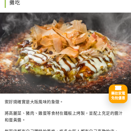
攤吃
藥妝家電
免稅優惠
禦好燒確實是大阪風味的象徵。
將高麗菜、豬肉、雞蛋等食材在鐵板上烤製，並配上充足的醬汁
和蛋黃醬。