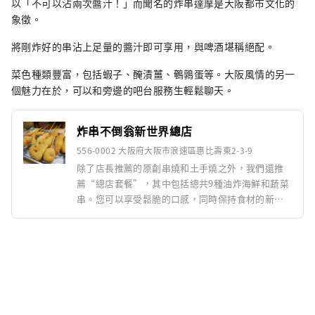
以「不可以沾兩次醬汁！」而聞名的炸串達摩是大阪都市文化的
象徵。
將剛炸好的串沾上足量的醬汁即可享用，與啤酒堪稱絕配。
菜色種類豐富，包括蝦子、醃漬薑、鵪鶉蛋等。大阪風情的另一
個魅力在於，可以和旁邊的吧台服務生輕鬆聊天。
炸串不倒翁新世界總店
556-0002 大阪府大阪市浪速區惠比壽東2-3-9
除了店長推薦的原創串燒和土手燒之外，我們還推
薦“總店套餐”，其中包括總共9種油炸海鮮和蔬菜
串。您可以享受鬆脆的口感，同時保持食材的新鮮
和甜味。別忘了，你只需要把它浸入醬汁裡一次！
確保一次浸泡所有東西！