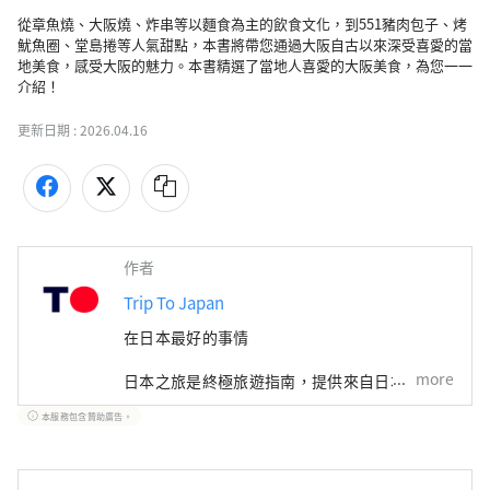
從章魚燒、大阪燒、炸串等以麵食為主的飲食文化，到551豬肉包子、烤
魷魚圈、堂島捲等人氣甜點，本書將帶您通過大阪自古以來深受喜愛的當
地美食，感受大阪的魅力。本書精選了當地人喜愛的大阪美食，為您一一
介紹！
更新日期 :
2026.04.16
作者
Trip To Japan
在日本最好的事情
more
日本之旅是終極旅遊指南，提供來自日本各地的
數千張可預訂門票和體驗。從東京充滿活力的城
本服務包含贊助廣告。
市生活到北海道的寧靜風景和沖繩的熱帶海灘，
我們都能滿足您的需求。我們的平台提供熱門旅
遊景點、當地美食、購物、住宿和實用旅遊技巧