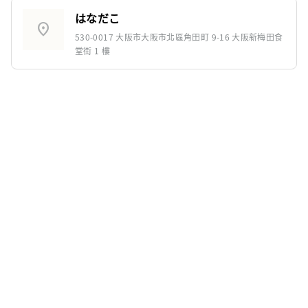
はなだこ
location_on
530-0017 大阪市大阪市北區角田町 9-16 大阪新梅田食
堂街 1 樓