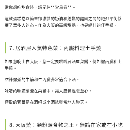
當你想吃甜食時，請記住**堂島卷**。
這款蛋糕卷以簡單卻濃鬱的奶油和蓬鬆的麵團之間的絕妙平衡俘
獲了眾多人的心。作為大阪的高級甜點，也是絕佳的伴手禮。
7. 居酒屋人氣特色菜：內臟料理土手燒
如果您晚上在大阪，您一定要嚐嚐居酒屋菜餚，例如燉內臟和土
手燒。
甜辣燉煮的牛筋和牛內臟非常適合下酒。
味噌的味道瀰漫在菜餚中，讓人感覺溫暖至心。
極致的奢華是在酒吧或小酒館與當地人聊天。
8. 大阪燒：麵粉類食物之王，無論在家或在小吃