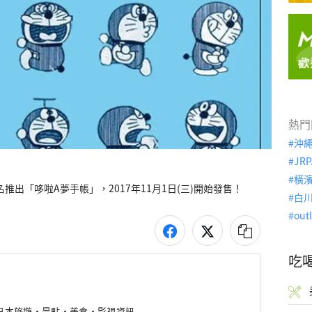
熱門
沖
JRP
橫
白
out
吃
新日本旅遊・景點・美食・影視資訊