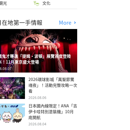
觀光
文化
月在地第一手情報
More
國鬼才導演「提姆・波頓」展覽首度登陸
本！11月東京盛大登場
6.08.07
2026環球影城「萬聖節驚
魂夜」！活動完整攻略一次
看
2026.08.06
日本國內線限定！ANA「吉
伊卡哇特別塗裝機」10月
底開航
2026.08.04