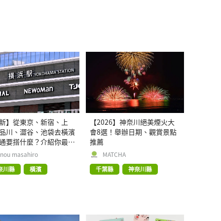
新】從東京、新宿、上
【2026】神奈川絕美煙火大
品川、澀谷、池袋去橫濱
會8選！舉辦日期、觀賞景點
通要搭什麼？介紹你最方
推薦
快速的方式
Inou masahiro
MATCHA
奈川縣
橫濱
千葉縣
神奈川縣