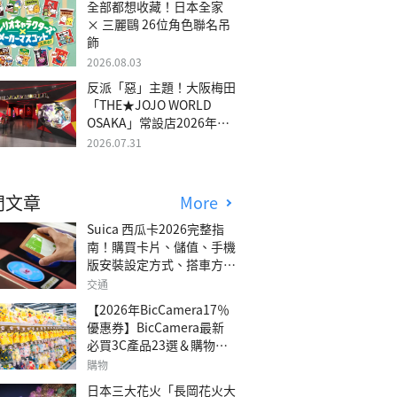
全部都想收藏！日本全家
× 三麗鷗 26位角色聯名吊
飾
2026.08.03
反派「惡」主題！大阪梅田
「THE★JOJO WORLD
OSAKA」常設店2026年冬
季開幕
2026.07.31
門文章
More
Suica 西瓜卡2026完整指
南！購買卡片、儲值、手機
版安裝設定方式、搭車方
法、常見問題解答！
交通
【2026年BicCamera17％
優惠券】BicCamera最新
必買3C產品23選＆購物攻
略
購物
日本三大花火「長岡花火大