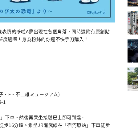
樣表情的哆啦A夢出現在各個角落，同時還附有原創貼
A夢度過呢！身為粉絲的你還不快手刀購入！
子・F・不二雄ミュージアム)
-1
站」下車。然後再乘坐接駁巴士即可到達。
徒步16分鐘。乘坐JR南武線在「宿河原站」下車徒步