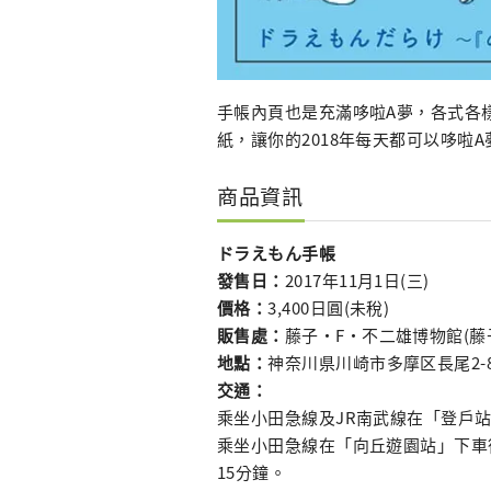
手帳內頁也是充滿哆啦A夢，各式各
紙，讓你的2018年每天都可以哆啦
商品資訊
ドラえもん手帳
發售日：
2017年11月1日(三)
價格：
3,400日圓(未稅)
販售處：
藤子・F・不二雄博物館(藤
地點：
神奈川県川崎市多摩区長尾2-8
交通：
乘坐小田急線及JR南武線在「登戶
乘坐小田急線在「向丘遊園站」下車
15分鐘。