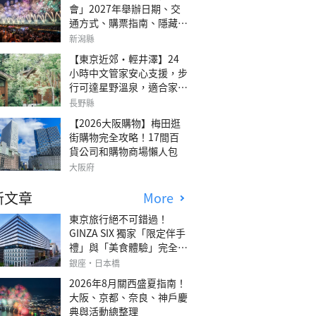
會」2027年舉辦日期、交
通方式、購票指南、隱藏欣
賞地點
新潟縣
【東京近郊・輕井澤】24
小時中文管家安心支援，步
行可達星野溫泉，適合家庭
旅行、三代同遊與紀念日的
長野縣
森林高質感包棟別墅「輕井
【2026大阪購物】梅田逛
澤森四季VILLA」
街購物完全攻略！17間百
貨公司和購物商場懶人包
大阪府
新文章
More
東京旅行絕不可錯過！
GINZA SIX 獨家「限定伴手
禮」與「美食體驗」完全指
南
銀座・日本橋
2026年8月關西盛夏指南！
大阪、京都、奈良、神戶慶
典與活動總整理