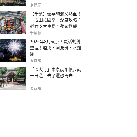
京都府
【千葉】豪華絢爛又熱血！
「成田祇園祭」深度攻略：
必看 5 大重點、獨家體驗指
南
千葉縣
2026年8月東京人氣活動總
整理！煙火、阿波舞、水燈
節
東京都
「深大寺」東京調布慢步調
一日遊！去了還想再去！
東京都