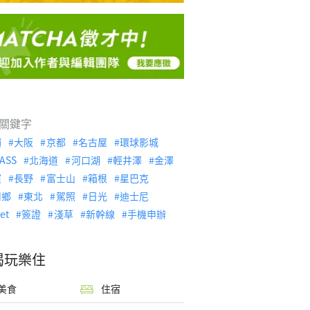
關鍵字
繩
大阪
京都
名古屋
環球影城
ASS
北海道
河口湖
輕井澤
金澤
濱
長野
富士山
箱根
星巴克
川鄉
東北
駕照
日光
迪士尼
let
簽證
淺草
新幹線
手機申辦
喝玩樂住
美食
住宿