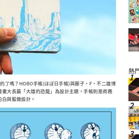
熱
的了嗎？HOBO手帳(ほぼ日手帳)與藤子・F・不二雄博
漫畫大長篇「大雄的恐龍」為設計主題，手帳則是商務
的白與藍做設計。