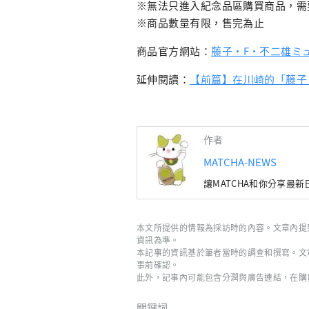
※無法只進入紀念品區購買商品，需
※商品數量有限，售完為止
商品官方網站：
藤子・F・不二雄ミ
延伸閱讀：
【前篇】在川崎的「藤子
作者
MATCHA-NEWS
讓MATCHA和你分享最
本文所提供的情報為採訪時的內容。文章內提
資訊為準。
本記事的資訊基於筆者當時的調查和撰寫。文
事前確認。
此外，記事內可能包含分潤與廣告連結，在購
關鍵詞