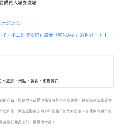
要購買入場券進場
ュージアム
・F・不二雄博物館」感受「哆啦A夢」的世界！！！
新日本旅遊・景點・美食・影視資訊
到的商品、服務內容或是價格等可能會有所更動，請實際以店家提供
章發佈後，產品或服務的內容和價格可能會有變更，在使用時請再次
買或預訂產品之前，請謹慎考慮。