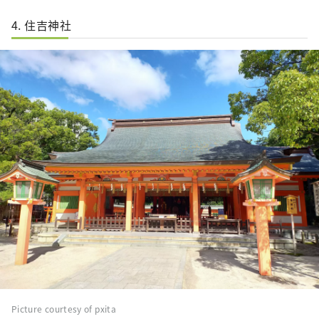
4. 住吉神社
Picture courtesy of pxita