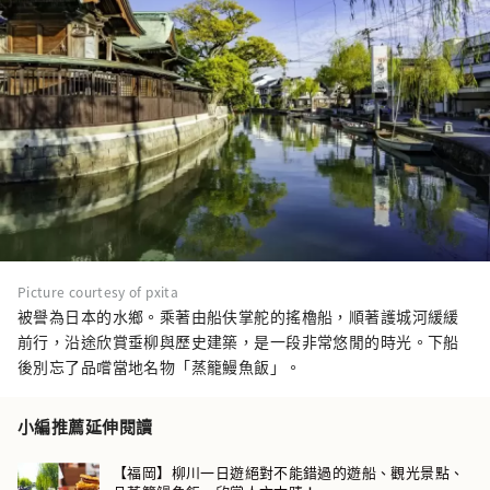
Picture courtesy of pxita
被譽為日本的水鄉。乘著由船伕掌舵的搖櫓船，順著護城河緩緩
前行，沿途欣賞垂柳與歷史建築，是一段非常悠閒的時光。下船
後別忘了品嚐當地名物「蒸籠鰻魚飯」。
小編推薦延伸閱讀
【福岡】柳川一日遊絕對不能錯過的遊船、觀光景點、