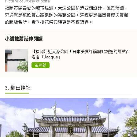
Picture courtesy of pxita
福岡市民最愛的城市綠洲。大濠公園仿造西湖設計，風景清幽，
旁邊就是能欣賞古牆遺跡的舞鶴公園。這裡更是福岡賞櫻與賞楓
的超級名所，春季櫻花祭典時更是不容錯過。
小編推薦延伸閱讀
【福岡】近大濠公園！日本美食評論網站精選的甜點百
名店「Jacque」
福岡縣
3. 櫛田神社