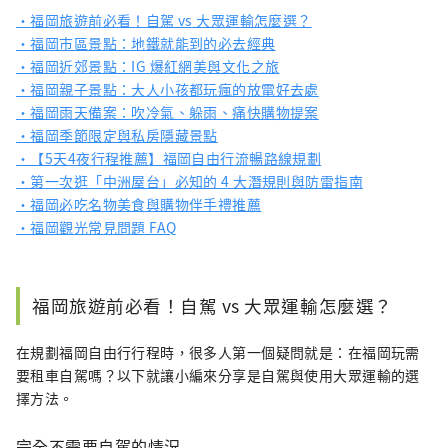
・福岡旅遊前必看！自駕 vs 大眾運輸怎麼選？
・福岡市區景點：地鐵就能到的必去經典
・福岡近郊景點：IG 爆紅網美與文化之旅
・福岡親子景點：大人小孩都玩瘋的放電好去處
・福岡雨天備案：吹冷氣、躲雨、痛快購物提案
・福岡季節限定與私房隱藏景點
・【5天4夜行程推薦】福岡自由行流暢路線規劃
・第一次逛「中洲屋台」必知的 4 大潛規則與防雷指南
・福岡必吃名物美食與購物伴手禮推薦
・福岡觀光常見問題 FAQ
福岡旅遊前必看！自駕 vs 大眾運輸怎麼選？
在規劃福岡自由行行程時，很多人第一個疑問就是：在福岡玩需
要租車自駕嗎？以下就讓小編來分享是自駕與使用大眾運輸的選
擇方法。
完全不需要自駕的情況