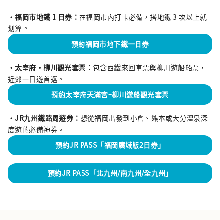
・福岡市地鐵 1 日券：
在福岡市內打卡必備，搭地鐵 3 次以上就
划算。
預約福岡市地下鐵一日券
・太宰府・柳川觀光套票：
包含西鐵來回車票與柳川遊船船票，
近郊一日遊首選。
預約太宰府天滿宮+柳川遊船觀光套票
・JR九州鐵路周遊券：
想從福岡出發到小倉、熊本或大分溫泉深
度遊的必備神券。
預約JR PASS「福岡廣域版2日券」
預約JR PASS「北九州/南九州/全九州」