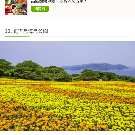
品蒸籠鰻魚飯、欣賞人文古蹟！
福岡縣
10. 能古島海島公園