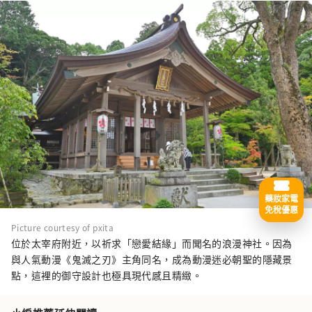
藥妝家電
免稅優惠
Picture courtesy of pxita
位於太宰府附近，以祈求「戀愛結緣」而聞名的浪漫神社。因為
與人氣動漫《鬼滅之刃》主角同名，成為動漫迷必朝聖的隱藏景
點，這裡的御守設計也極具現代感且精緻。