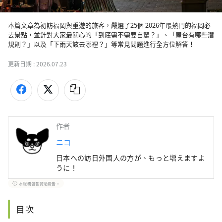
本篇文章為初訪福岡與重遊的旅客，嚴選了25個 2026年最熱門的福岡必
去景點，並針對大家最關心的「到底需不需要自駕？」、「屋台有哪些潛
更新日期 :
2026.07.23
作者
ニコ
日本への訪日外国人の方が、もっと増えますよ
うに！
本服務包含贊助廣告。
目次