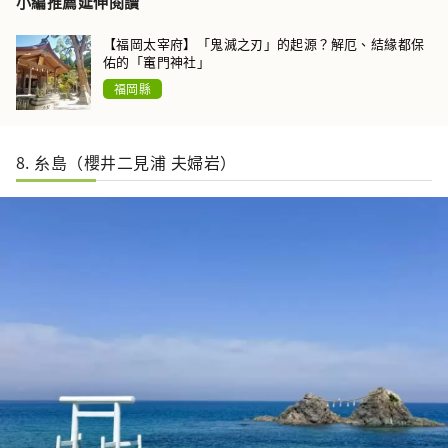
小編推薦延伸閱讀
【福岡太宰府】「鬼滅之刃」的起源？解厄、結緣都保
佑的「竃門神社」
福岡縣
8. 糸島（櫻井二見浦 夫婦岩）