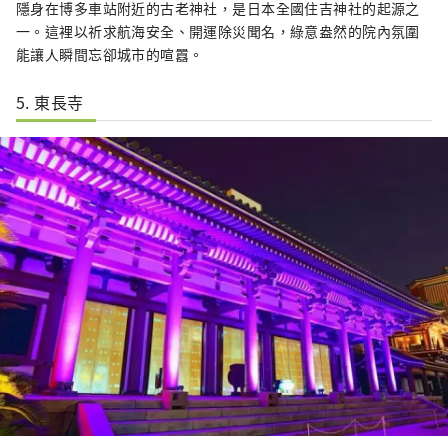
隱身在博多車站附近的古老神社，是日本全國住吉神社的起源之
一。這裡以祈求航海安全、開運除災聞名，綠意盎然的院內氛圍
能讓人瞬間忘卻城市的喧囂。
5. 東長寺