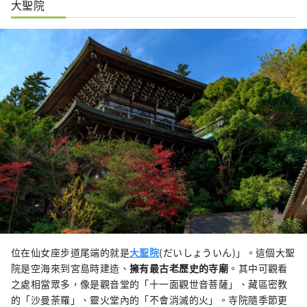
大聖院
位在仙女座步道尾端的就是
大聖院
(だいしょういん)」。這個大聖
院是空海
來到宮島時建造、
擁有最古老歷史的寺廟
。其中可觀看
之處相當眾多，像是觀音堂
的「十一面觀世音菩薩」、藏區密教
的「沙曼荼羅」、靈火堂內的「不會消滅的火」。寺院隨季節更