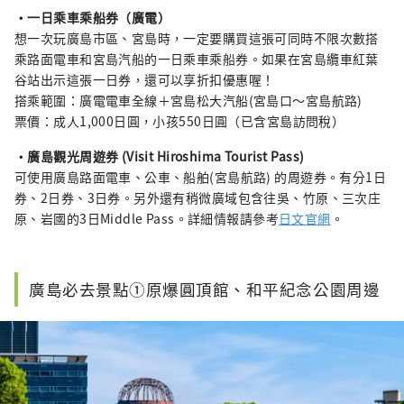
・一日乘車乘船券（廣電）
想一次玩廣島市區、宮島時，一定要購買這張可同時不限次數搭
乘路面電車和宮島汽船的一日乘車乘船券。如果在宮島纜車紅葉
谷站出示這張一日券，還可以享折扣優惠喔！
搭乘範圍：廣電電車全線＋宮島松大汽船(宮島口～宮島航路)
票價：成人1,000日圓，小孩550日圓（已含宮島訪問稅）
・廣島觀光周遊券 (Visit Hiroshima Tourist Pass)
可使用廣島路面電車、公車、船舶(宮島航路) 的周遊券。有分1日
券、2日券、3日券。另外還有稍微廣域包含往吳、竹原、三次庄
原、岩國的3日Middle Pass。詳細情報請參考
日文官網
。
廣島必去景點①原爆圓頂館、和平紀念公園周邊