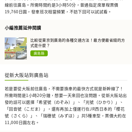
線前往廣島。所需時間約是3小時50分，普通指定席單程票價
19,760日圓，發車班次相當頻繁，不妨下回可以試試看。
小編推薦延伸閱讀
比較從東京到廣島的各種交通方法！最方便最省錢的方
式是什麼？
廣島縣
從新大阪站到廣島站
若是要從大阪前往廣島，不需要換車的最快方式就是新幹線了！
所需時間是1小時20分鐘，想要一天來回也沒問題。從新大阪站出
發的話可以選擇「希望號（のぞみ）」、「光號（ひかり）」、
「回音號（こだま）」，還有再加上僅運行在JR西日本的「櫻花
號（さくら）」、「瑞穗號（みずほ）」共5種車型，票價大約在
11,000日圓左右。