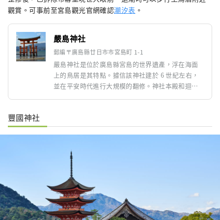
觀賞。可事前至宮島觀光官網確認
潮汐表
。
嚴島神社
郵編〒廣島縣廿日市市宮島町 1-1
嚴島神社是位於廣島縣宮島的世界遺產，浮在海面
上的鳥居是其特點。據信該神社建於 6 世紀左右，
並在平安時代進行大規模的翻修。神社本殿和迴廊
面朝大海，隨著潮汐的變化可以欣賞到不同的景
色。退潮時鳥居與陸地相連的景象特別壯觀，讓人
豐國神社
印象深刻。