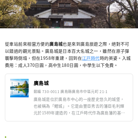
從車站前來相當方便的
廣島城
也是來到廣島旅遊之際，絕對不可
以錯過的觀光景點。廣島城是日本百大名城之一，雖然在原子彈
襲擊時倒塌，但在1958年重建，回到在
江戸時代
時的英姿。入城
費用：成人370日圓，高中生180日圓，中學生以下免費。
廣島城
郵編 730-0011 廣島縣廣島市中區元町 21-1
廣島城是位於廣島市中心的一座歷史悠久的城堡，
也被稱為「鯉城」。它是由豐臣秀吉的藩臣毛利輝
元於1589年建造的，在江戶時代作為廣島藩的基地
而繁榮一時。1945年8月6日原子彈爆炸後，天守閣
被燒毀，1958年天守閣得以修復。裡面展示著介紹
廣島歷史和文化的展覽。附近有一個美麗的公園，