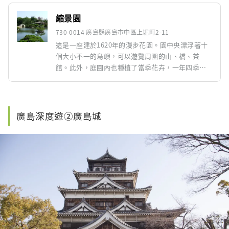
縮景園
730-0014 廣島縣廣島市中區上堀町2-11
這是一座建於1620年的漫步花園。園中央漂浮著十
個大小不一的島嶼，可以遊覽周圍的山、橋、茶
館。此外，庭園內也種植了當季花卉，一年四季都
可以觀賞。
廣島深度遊②廣島城