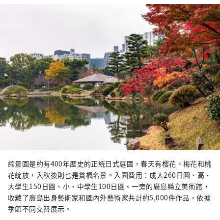
縮景園是約有400年歷史的正統日式庭園，春天有櫻花、梅花和桃
花綻放，入秋後則也是賞楓名景。入園費用：成人260日圓、高・
大學生150日圓、小・中學生100日圓。一旁的廣島縣立美術館，
收藏了廣島出身藝術家和國內外藝術家共計約5,000件作品，依據
季節不同交替展示。