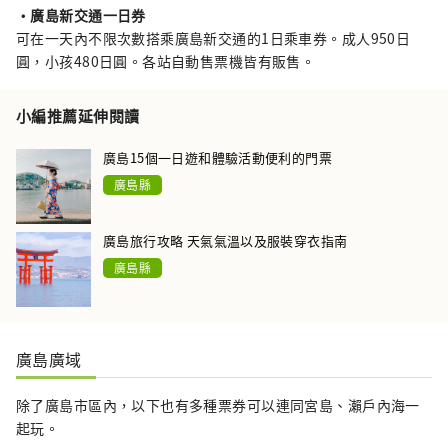
・廣島新交通一日券
可在一天內不限次數搭乘廣島新交通的1日乘車券。成人950日
圓，小孩480日圓。各站自動售票機皆有販售。
小編推薦延伸閱讀
廣島15個一日遊和體驗活動便利的門票
廣島縣
廣島旅行攻略 天氣氣溫以及服裝穿衣指南
廣島縣
廣島廣域
除了廣島市區內，以下也有多種票券可以連同宮島、瀨戶內海一
起玩。