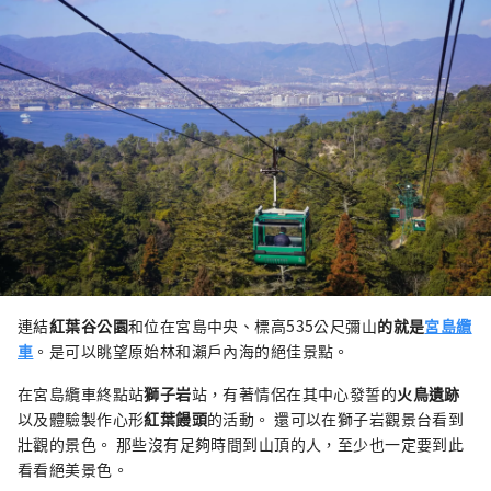
連結
紅葉谷公園
和位在宮島中央、標高535公尺彌山
的就是
宮島纜
車
。是可以眺望原始林
和瀨戶內海
的絕佳景點。
在宮島纜車終點站
獅子岩
站，有著情侶在其中心發誓的
火鳥遺跡
以及體驗製作心形
紅葉饅頭
的活動。 還可以在獅子岩觀景台看到
壯觀的景色。 那些沒有足夠時間到山頂的人，至少也一定要到此
看看絕美景色。