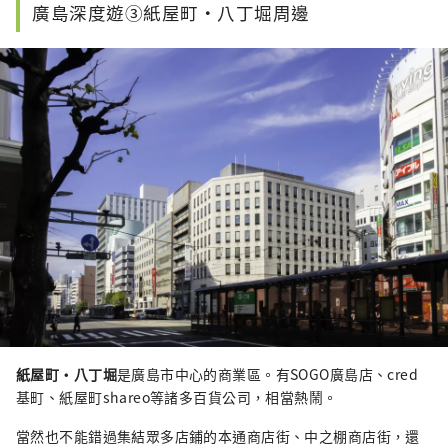
櫻花季節有很多遊客來參觀。它是廣島標誌性的旅
廣島深度遊③紙屋町・八丁堀周邊
遊景點。
紙屋町・八丁堀
是廣島市中心的商業區。有SOGO廣島店、cred
基町、紙屋町shareo等諸多百貨公司，相當熱鬧。
當然也不能錯過集結眾多店鋪的本通商店街、中之棚
商店街，還