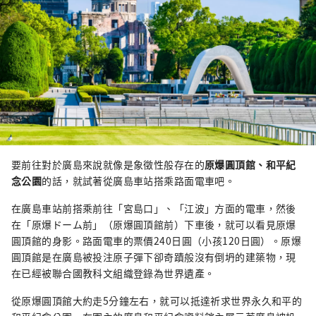
要前往對於廣島來說就像是象徵性般存在的
原爆圓頂館、和平紀
念公園
的話，就試著從廣島車站搭乘路面電車吧。
在廣島車站前搭乘前往「宮島口」、「江波
」方面的電車，然後
在「原爆ドーム前」（原爆圓頂館前）下車後，就可以看見原爆
圓頂館的身影。路面電車的票價240日圓（小孩120日圓）。原爆
圓頂館是在廣島被投注原子彈下卻奇蹟般沒有倒坍的建築物，現
在已經被聯合國教科文組織登錄為世界遺產。
從原爆圓頂館大約走5分鐘左右，就可以抵達祈求世界永久和平的