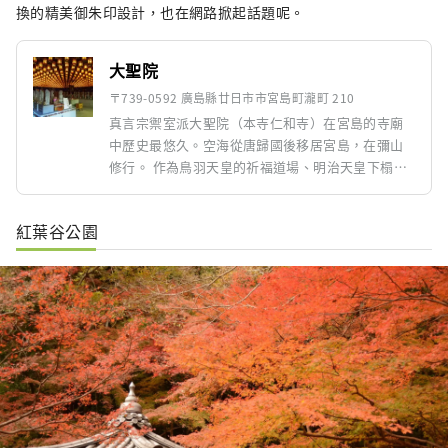
換的精美御朱印設計，也在網路掀起話題呢。
大聖院
〒739-0592 廣島縣廿日市市宮島町瀧町 210
真言宗禦室派大聖院（本寺仁和寺）在宮島的寺廟
中歷史最悠久。空海從唐歸國後移居宮島，在彌山
修行。 作為鳥羽天皇的祈福道場、明治天皇下榻之
處、秀吉舉行茶道的場所，是與皇室淵源深厚的名
門寺院。
紅葉谷公園