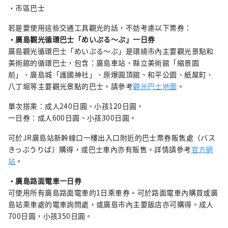
・市區巴士
若是要使用這些交通工具觀光的話，不妨考慮以下票券：
・廣島觀光循環巴士「めいぷる～ぷ」一日券
廣島觀光循環巴士「めいぷる～ぷ」是環繞市內主要觀光景點和
美術館的循環巴士，包含：廣島車站、縣立美術館「縮景園
前」、廣島城「護國神社」、原爆圓頂館、和平公園、紙屋町、
八丁堀等主要觀光景點的巴士。請參考
觀光巴士地圖
。
單次搭乘：成人240日圓、小孩120日圓。
一日券：成人600日圓、小孩300日圓。
可於JR廣島站新幹線口一樓出入口附近的巴士票券販售處（バス
きっぷうりば）購得，或巴士車內亦有販售。詳情請參考
官方網
站
。
・廣島路面電車一日券
可使用所有廣島路面電車的1日乘車券。可於路面電車內購買或廣
島站乘車處的電車詢問處，或廣島市內主要飯店亦可購得。成人
700日圓，小孩350日圓。