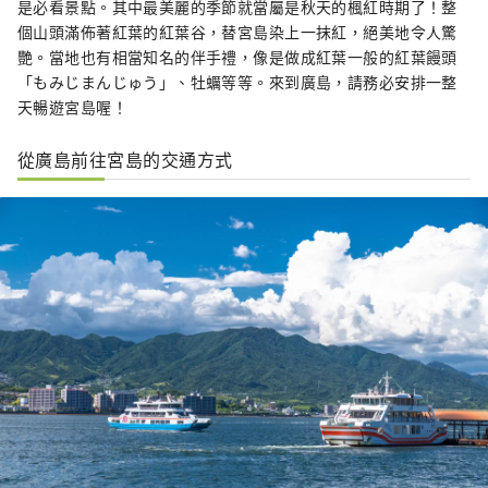
是必看景點。其中最美麗的季節就當屬是秋天的楓紅時期了！整
個山頭滿佈著紅葉的紅葉谷，替宮島染上一抹紅，絕美地令人驚
艷。當地也有相當知名的伴手禮，像是做成紅葉一般的紅葉饅頭
「もみじまんじゅう」、牡蠣等等。來到廣島，請務必安排一整
天暢遊宮島喔！
從廣島前往宮島的交通方式