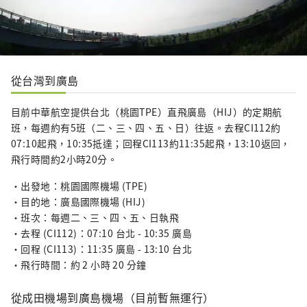
從台灣到廣島
目前中華航空提供台北（桃園TPE）直飛廣島（HIJ）的定期航
班，每週約有5班（二、三、四、五、日）往返。去程CI112約
07:10起飛，10:35抵達；回程CI113約11:35起飛，13:10返回，
飛行時間約2小時20分。
・出發地：桃園國際機場 (TPE)
・目的地：廣島國際機場 (HIJ)
・班次：每週二、三、四、五、日執飛
・去程 (CI112)：07:10 台北 - 10:35 廣島
・回程 (CI113)：11:35 廣島 - 13:10 台北
・飛行時間：約 2 小時 20 分鐘
從成田機場到廣島機場（目前暫無運行）