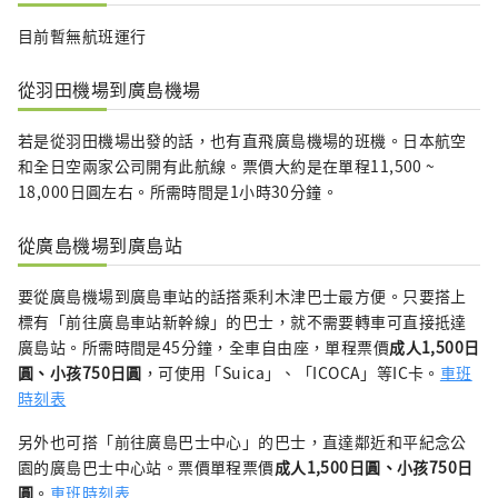
目前暫無航班運行
從羽田機場到廣島機場
若是從羽田機場出發的話，也有直飛廣島機場的班機。日本航空
和全日空兩家公司開有此航線。票價大約是在單程11,500 ~
18,000日圓左右。所需時間是1小時30分鐘。
從廣島機場到廣島站
要從廣島機場到廣島車站的話搭乘利木津巴士最方便。只要搭上
標有「前往廣島車站新幹線」的巴士，就不需要轉車可直接抵達
廣島站。所需時間是45分鐘，全車自由座，單程票價
成人1,500日
圓、小孩750日圓
，可使用「Suica」、「ICOCA」等IC卡。
車班
時刻表
另外也可搭「前往廣島巴士中心」的巴士，直達鄰近和平紀念公
園的廣島巴士中心站。票價單程票價
成人1,500日圓、小孩750日
圓
。
車班時刻表