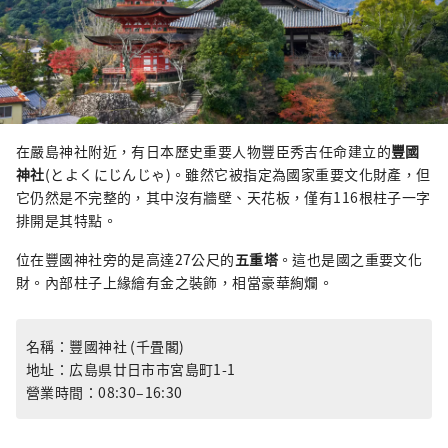
在嚴島神社附近，有日本歷史重要人物豐臣秀吉
任命建立
的
豐國
神社
(とよくにじんじゃ)。雖然它被指定為國家重要文化財產，但
它仍然是不完整的，其中沒有牆壁、天花板，僅有116根柱子一字
排開是其特點。
位在豐國神社旁的是高達27公尺的
五重塔
。這也是國之重要文化
財。內部柱子上緣繪有金之裝飾，相當豪華絢爛
。
名稱：豐國神社 (千畳閣)
地址：広島県廿日市市宮島町1-1
營業時間：08:30–16:30