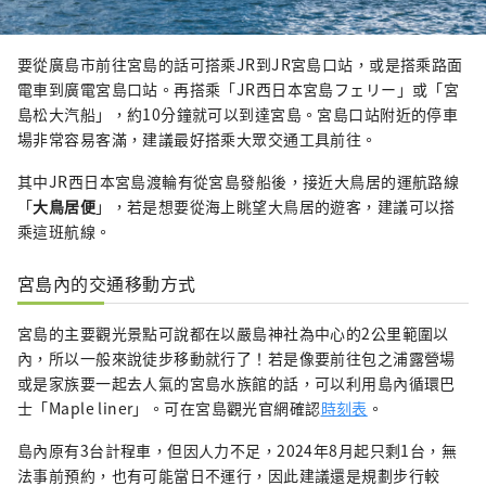
要從廣島市前往宮島的話可搭乘JR到JR宮島口站，或是搭乘路面
電車到廣電宮島口站。再搭乘「JR西日本宮島フェリー」或「宮
島松大汽船」，約10分鐘就可以到達宮島。宮島口站附近的停車
場非常容易客滿，建議最好搭乘大眾交通工具前往。
其中JR西日本宮島渡輪有從宮島發船後，接近大鳥居的運航路線
「
大鳥居便
」，若是想要從海上眺望大鳥居的遊客，建議可以搭
乘這班航線。
宮島內的交通移動方式
宮島的主要觀光景點可說都在以嚴島神社為中心的2公里範圍以
內，所以一般來說徒步移動就行了！若是像要前往包之浦露營場
或是家族要一起去人氣的宮島水族館的話，可以利用島內循環巴
士「Maple liner」。可在宮島觀光官網確認
時刻表
。
島內原有3台計程車，但因人力不足，2024年8月起只剩1台，無
法事前預約，也有可能當日不運行，因此建議還是規劃步行較