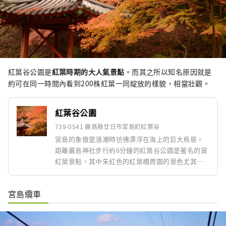
紅葉谷公園是
紅葉
時期的大人氣景點
。而其之所以知名原因就是
約可在同一時間內看到200株紅葉
一同綻放的樣貌，相當壯觀。
紅葉谷公園
739-0541 廣島縣廿日市宮島町紅葉谷
宮島的象徵是漲潮時彷彿漂浮在海上的巨大鳥居。
距離嚴島神社步行約6分鐘的紅葉谷公園是著名的賞
紅葉景點，其中朱紅色的紅葉橋周圍的景色尤其值
得一看。還可以看到很多野鹿，如果能和秋天的紅
葉合照的話，一定會拍出很棒的照片。
宮島纜車