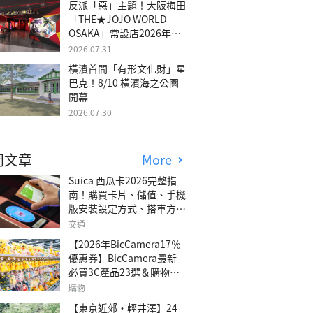
反派「惡」主題！大阪梅田
「THE★JOJO WORLD
OSAKA」常設店2026年冬
季開幕
2026.07.31
橫濱首間「有形文化財」星
巴克！8/10 橫濱海之公園
開幕
2026.07.30
門文章
More
Suica 西瓜卡2026完整指
南！購買卡片、儲值、手機
版安裝設定方式、搭車方
法、常見問題解答！
交通
【2026年BicCamera17％
優惠券】BicCamera最新
必買3C產品23選＆購物攻
略
購物
【東京近郊・輕井澤】24