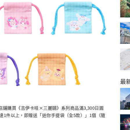
最
於店鋪購買《吉伊卡哇×三麗鷗》系列商品滿3,300日圓
達1件以上，即贈送「迷你手提袋（全5款）」1個（隨