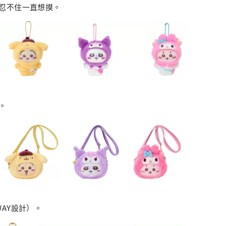
忍不住一直想摸。
。
AY設計）。