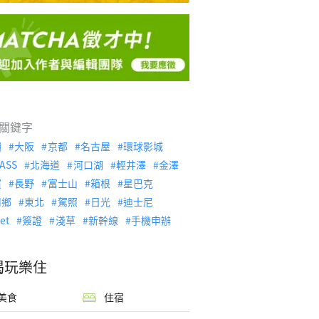
關鍵字
繩
大阪
京都
名古屋
環球影城
ASS
北海道
河口湖
輕井澤
金澤
濱
長野
富士山
箱根
星巴克
川鄉
東北
駕照
日光
迪士尼
let
簽證
淺草
新幹線
手機申辦
喝玩樂住
美食
住宿