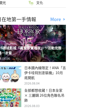
觀光
文化
月在地第一手情報
More
026環球影城「萬聖節驚魂夜」！活動完整
略一次看
6.08.06
日本國內線限定！ANA「吉
伊卡哇特別塗裝機」10月
底開航
2026.08.04
全部都想收藏！日本全家
× 三麗鷗 26位角色聯名吊
飾
2026.08.03