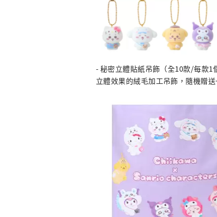
- 秘密立體貼紙吊飾（全10款/每款1
立體效果的絨毛加工吊飾，隨機贈送