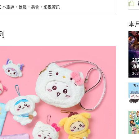
新日本旅遊・景點・美食・影視資訊
本
列
2
攻
202