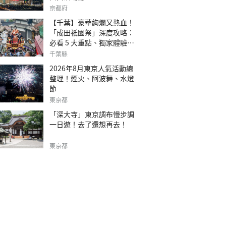
京都府
【千葉】豪華絢爛又熱血！
「成田祇園祭」深度攻略：
必看 5 大重點、獨家體驗指
南
千葉縣
2026年8月東京人氣活動總
整理！煙火、阿波舞、水燈
節
東京都
「深大寺」東京調布慢步調
一日遊！去了還想再去！
東京都