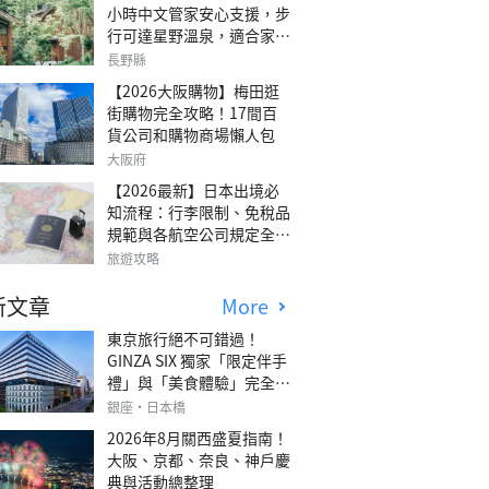
小時中文管家安心支援，步
行可達星野溫泉，適合家庭
旅行、三代同遊與紀念日的
長野縣
森林高質感包棟別墅「輕井
【2026大阪購物】梅田逛
澤森四季VILLA」
街購物完全攻略！17間百
貨公司和購物商場懶人包
大阪府
【2026最新】日本出境必
知流程：行李限制、免稅品
規範與各航空公司規定全攻
略
旅遊攻略
新文章
More
東京旅行絕不可錯過！
GINZA SIX 獨家「限定伴手
禮」與「美食體驗」完全指
南
銀座・日本橋
2026年8月關西盛夏指南！
大阪、京都、奈良、神戶慶
典與活動總整理