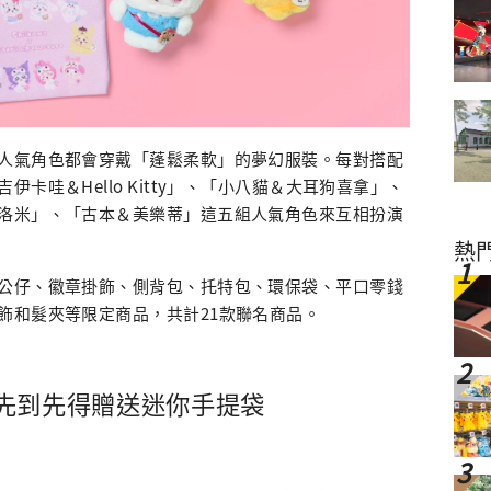
人氣角色都會穿戴「蓬鬆柔軟」的夢幻服裝。每對搭配
卡哇＆Hello Kitty」、「小八貓＆大耳狗喜拿」、
洛米」、「古本＆美樂蒂」這五組人氣角色來互相扮演
熱
公仔、徽章掛飾、側背包、托特包、環保袋、平口零錢
飾和髮夾等限定商品，共計21款聯名商品。
先到先得贈送迷你手提袋