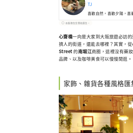
TJ
喜歡自然，喜歡夕陽，喜
本服務包含贊助廣告。
心齋橋
一向是大家到大阪旅遊必訪的
擠人的街道，還能去哪裡？其實，從
Street
的
南堀江
商圈，這裡沒有藥
品牌、以及咖啡美食可以慢慢閒逛。
家飾、雜貨各種風格匯