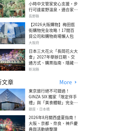
小時中文管家安心支援，步
行可達星野溫泉，適合家庭
旅行、三代同遊與紀念日的
長野縣
森林高質感包棟別墅「輕井
【2026大阪購物】梅田逛
澤森四季VILLA」
街購物完全攻略！17間百
貨公司和購物商場懶人包
大阪府
日本三大花火「長岡花火大
會」2027年舉辦日期、交
通方式、購票指南、隱藏欣
賞地點
新潟縣
新文章
More
東京旅行絕不可錯過！
GINZA SIX 獨家「限定伴手
禮」與「美食體驗」完全指
南
銀座・日本橋
2026年8月關西盛夏指南！
大阪、京都、奈良、神戶慶
典與活動總整理