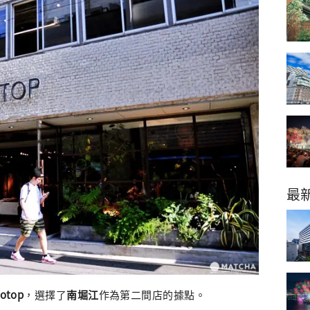
最
iotop
，選擇了
南堀江
作為第二間店的據點。