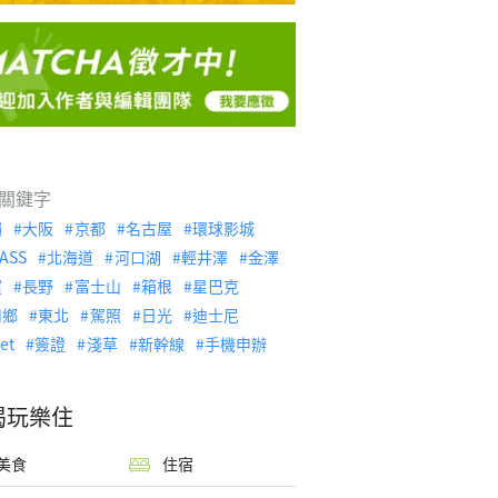
關鍵字
繩
大阪
京都
名古屋
環球影城
ASS
北海道
河口湖
輕井澤
金澤
濱
長野
富士山
箱根
星巴克
川鄉
東北
駕照
日光
迪士尼
let
簽證
淺草
新幹線
手機申辦
喝玩樂住
美食
住宿