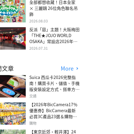
全部都想收藏！日本全家
× 三麗鷗 26位角色聯名吊
飾
2026.08.03
反派「惡」主題！大阪梅田
「THE★JOJO WORLD
OSAKA」常設店2026年冬
季開幕
2026.07.31
門文章
More
Suica 西瓜卡2026完整指
南！購買卡片、儲值、手機
版安裝設定方式、搭車方
法、常見問題解答！
交通
【2026年BicCamera17％
優惠券】BicCamera最新
必買3C產品23選＆購物攻
略
購物
【東京近郊・輕井澤】24