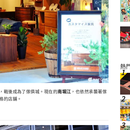
熱
，戰後成為了傢俱城。現在的
南堀江
，也依然承襲著傢
格的店舖。