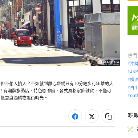
熱門
沖
JRP
橫
但不想人擠人？不如就到離心齋橋只有10分鐘步行距離的大
白
eet」吧！有潮牌旗艦店、特色咖啡館、各式風格家飾雜貨，不僅可
out
、愜意度過購物逛街時光。
吃