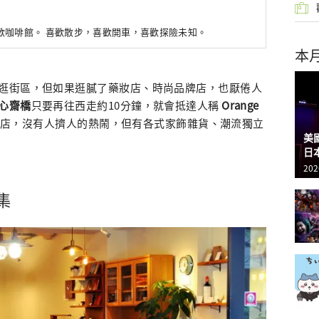
歡咖啡館。 喜歡散步，喜歡開車，喜歡探險未知。
本
逛街區，但如果逛膩了藥妝店、時尚品牌店，也厭倦人
心齋橋
只要再往西走約10分鐘，就會抵達人稱
Orange
妝店，沒有人擠人的熱鬧，但有各式家飾雜貨、潮流獨立
美
日
202
集