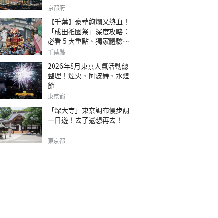
京都府
【千葉】豪華絢爛又熱血！
「成田祇園祭」深度攻略：
必看 5 大重點、獨家體驗指
南
千葉縣
2026年8月東京人氣活動總
整理！煙火、阿波舞、水燈
節
東京都
「深大寺」東京調布慢步調
一日遊！去了還想再去！
東京都