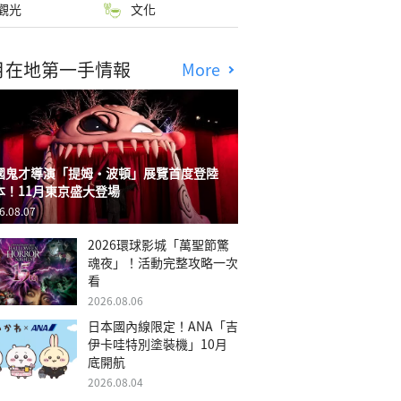
觀光
文化
月在地第一手情報
More
國鬼才導演「提姆・波頓」展覽首度登陸
本！11月東京盛大登場
6.08.07
2026環球影城「萬聖節驚
魂夜」！活動完整攻略一次
看
2026.08.06
日本國內線限定！ANA「吉
伊卡哇特別塗裝機」10月
底開航
2026.08.04