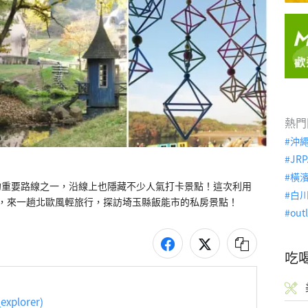
熱門
沖
JRP
橫
的重要路線之一，沿線上也隱藏不少人氣打卡景點！這次利用
白
，來一趟北歐風輕旅行，探訪埼玉縣飯能市的私房景點！
out
吃
explorer)