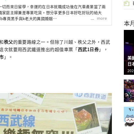
一切而來日留學，幸運的在日本就職成功後在汽車產業當了兩
職家庭主婦兼差專業吃貨。想分享更多日本好吃好玩的給大
more
b專頁黑手與k老大的異國婚姻
本
ook.com/mrsmatsuo/，歡迎追蹤：）
和
秩父
的重要路線之一。但除了川越、秩父之外，西武
這次就要用西武鐵道推出的超值車票「
西武1日券
」，
市
」。
美
日
202