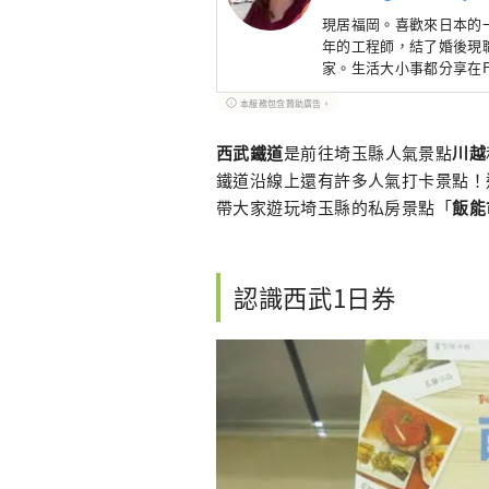
現居福岡。喜歡來日本的
年的工程師，結了婚後現
家。生活大小事都分享在F
→https://www.faceb
本服務包含贊助廣告。
西武鐵道
是前往埼玉縣人氣景點
川越
鐵道沿線上還有許多人氣打卡景點！
帶大家遊玩埼玉縣的私房景點「
飯能
認識西武1日券