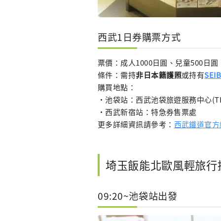
西武1日券購票方式
票價：成人1000日圓、兒童500日圓
條件：需持
非日本籍護照
或持有
SEI
購買地點：
・池袋站：西武池袋旅遊服務中心(T
・西武新宿站：特急券售票處
更多詳細資訊請參考：
西武鐵道官方
埼玉飯能北歐風輕旅行
09:20~池袋站出發