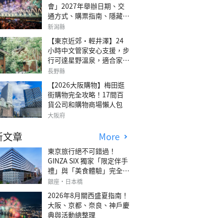
會」2027年舉辦日期、交
通方式、購票指南、隱藏欣
賞地點
新潟縣
【東京近郊・輕井澤】24
小時中文管家安心支援，步
行可達星野溫泉，適合家庭
旅行、三代同遊與紀念日的
長野縣
森林高質感包棟別墅「輕井
【2026大阪購物】梅田逛
澤森四季VILLA」
街購物完全攻略！17間百
貨公司和購物商場懶人包
大阪府
新文章
More
東京旅行絕不可錯過！
GINZA SIX 獨家「限定伴手
禮」與「美食體驗」完全指
南
銀座・日本橋
2026年8月關西盛夏指南！
大阪、京都、奈良、神戶慶
典與活動總整理