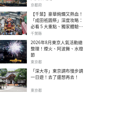
京都府
【千葉】豪華絢爛又熱血！
「成田祇園祭」深度攻略：
必看 5 大重點、獨家體驗指
南
千葉縣
2026年8月東京人氣活動總
整理！煙火、阿波舞、水燈
節
東京都
「深大寺」東京調布慢步調
一日遊！去了還想再去！
東京都