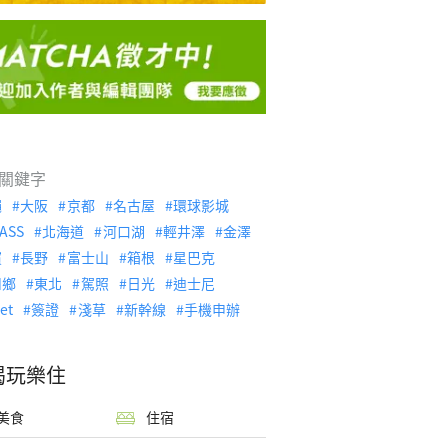
關鍵字
繩
大阪
京都
名古屋
環球影城
ASS
北海道
河口湖
輕井澤
金澤
濱
長野
富士山
箱根
星巴克
川鄉
東北
駕照
日光
迪士尼
let
簽證
淺草
新幹線
手機申辦
喝玩樂住
美食
住宿