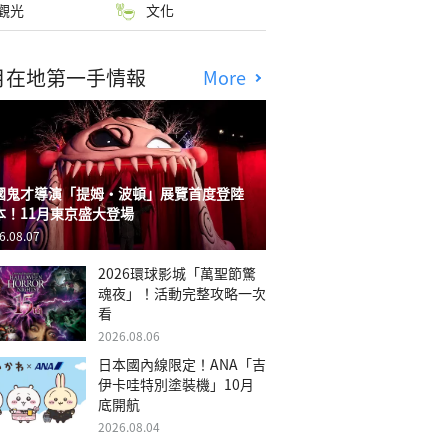
觀光
文化
月在地第一手情報
More
國鬼才導演「提姆・波頓」展覽首度登陸
本！11月東京盛大登場
6.08.07
2026環球影城「萬聖節驚
魂夜」！活動完整攻略一次
看
2026.08.06
日本國內線限定！ANA「吉
伊卡哇特別塗裝機」10月
底開航
2026.08.04