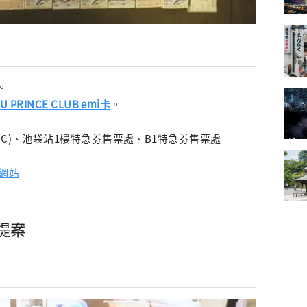
。
BU PRINCE CLUB emi卡
。
IC)、池袋站1樓特急券售票處、B1特急券售票處
網站
提案