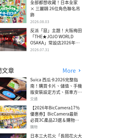
全部都想收藏！日本全家
× 三麗鷗 26位角色聯名吊
飾
2026.08.03
反派「惡」主題！大阪梅田
「THE★JOJO WORLD
OSAKA」常設店2026年冬
季開幕
2026.07.31
門文章
More
Suica 西瓜卡2026完整指
南！購買卡片、儲值、手機
版安裝設定方式、搭車方
法、常見問題解答！
交通
【2026年BicCamera17％
優惠券】BicCamera最新
必買3C產品23選＆購物攻
略
購物
日本三大花火「長岡花火大