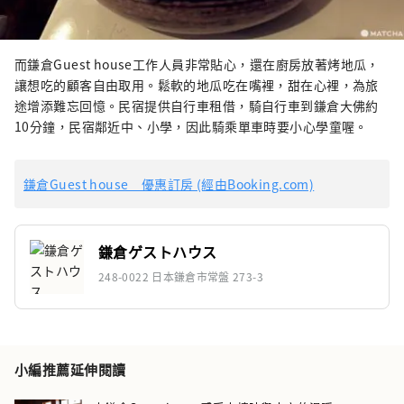
而鎌倉Guest house工作人員非常貼心，還在廚房放著烤地瓜，
讓想吃的顧客自由取用。鬆軟的地瓜吃在嘴裡，甜在心裡，為旅
途增添難忘回憶。民宿提供自行車租借，騎自行車到鎌倉大佛約
10分鐘，民宿鄰近中、小學，因此騎乘單車時要小心學童喔。
鎌倉Guest house 優惠訂房 (經由Booking.com)
鎌倉ゲストハウス
248-0022 日本鎌倉市常盤 273-3
小編推薦延伸閱讀