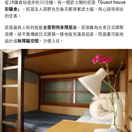
從JR鎌倉站徒步約10分鐘，有一間武士開的民宿
「Guest house
彩鎌倉」
，民宿主人高野先生每天都穿著武士服，用心接待來訪
的住客。
民宿最為人知的就是
友善對待身障朋友
，民宿雖為古老日式建築
改建，卻不像傳統日式建築一樣地板充滿高低差，而是盡可能地
設計成
無障礙空間
，方便入住。