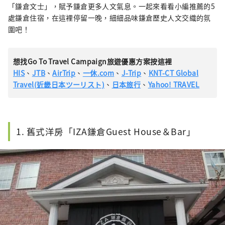
「鎌倉文士」，賦予鎌倉更多人文氣息。一起來看看小編推薦的5
處鎌倉住宿，在這裡停留一晚，細細品味鎌倉歷史人文交織的氛
圍吧！
想找Go To Travel Campaign旅遊優惠方案按這裡
HIS
、
JTB
、
AirTrip
、
一休.com
、
J-Trip
、
KNT-CT Global
Travel(近畿日本ツーリスト)
、
日本旅行
、
Yahoo! TRAVEL
1. 舊式洋房「IZA鎌倉Guest House＆Bar」