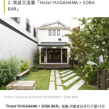
2. 質感又溫馨「Hotel YUIGAHAMA + SOBA
BAR」
Picture courtesy of Hostel YUIGAHAMA + SOBA BAR
「Hotel YUIGAHAMA + SOBA BAR」
距離JR鎌倉站步行只要10分