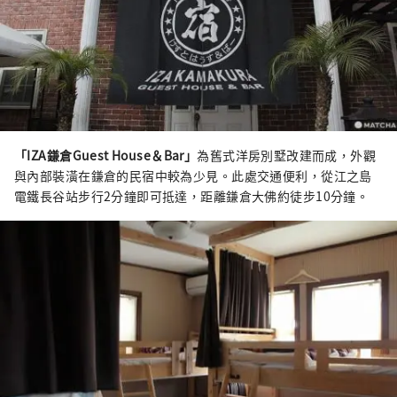
「IZA鎌倉Guest House＆Bar」
為舊式洋房別墅改建而成，外觀
與內部裝潢在鎌倉的民宿中較為少見。此處交通便利，從江之島
電鐵長谷站步行2分鐘即可抵達，距離鎌倉大佛約徒步10分鐘。