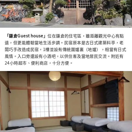
「鎌倉Guest house」
位在鎌倉的住宅區，雖距離觀光中心有點
遠，但更能體驗當地生活步調。民宿原本是古日式建築料亭，老
闆巧手改造成民宿，1樓並設有傳統圍爐裏（地爐），相當有日式
風情。入口旁還設有小酒吧，以供住客及當地居民交流。附近有
24小時超市、便利商店，十分方便。