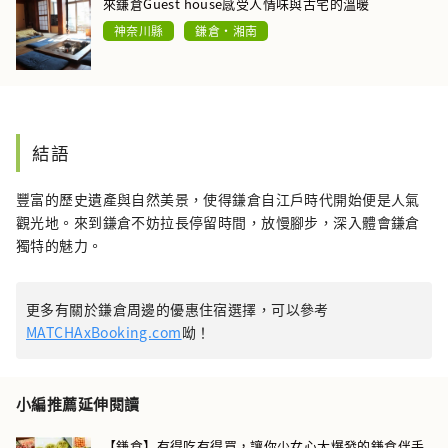
來鎌倉Guest house感受人情味與古宅的溫暖
神奈川縣
鎌倉・湘南
結語
豐富的歷史遺產與自然美景，使得鎌倉自江戶時代開始便是人氣
觀光地。來到鎌倉不妨拉長停留時間，放慢腳步，深入體會鎌倉
獨特的魅力。
更多有關於鎌倉周邊的優惠住宿選擇，可以參考
MATCHAxBooking.com
呦！
小編推薦延伸閱讀
【鎌倉】有得吃有得買，讓你少女心大爆發的鎌倉伴手