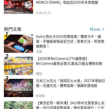
WORLD OSAKA」常設店2026年冬季開幕
2026.07.31
熱門文章
More
Suica 西瓜卡2026完整指南！購買卡片、儲
值、手機版安裝設定方式、搭車方法、常見問
題解答！
交通
【2026年BicCamera17％優惠券】
BicCamera最新必買3C產品23選＆購物攻略
購物
日本三大花火「長岡花火大會」2027年舉辦日
期、交通方式、購票指南、隱藏欣賞地點
新潟縣
【東京近郊・輕井澤】24小時中文管家安心支
援，步行可達星野溫泉，適合家庭旅行、三代