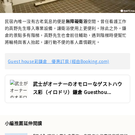
民宿內唯一沒有古老氣息的便是
無障礙衛浴
空間。曾任看護工作
的高野先生導入專業設備，讓衛浴使用上更便利。除此之外，鎌
倉的景點多有階梯，高野先生也會前往輔助，遇到階梯時便幫忙
將輪椅與客人抬起，讓行動不便的客人盡情觀光。
Guest house彩鎌倉 優惠訂房 (經由Booking.com)
武士がオーナーのオモローなゲストハウ
ス彩（イロドリ）鎌倉 Guesthou...
小編推薦延伸閱讀