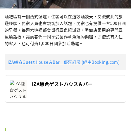
酒吧區有一個西式壁爐，住客可以在這飲酒談天，交流彼此的旅
遊經驗，民宿人員也會親切加入話題。民宿也有提供一客500日圓
的早餐。每週六這裡都會舉行章魚燒派對，準備店家用的專門章
魚燒鐵板，讓訪客們一同享受製作章魚燒的樂趣，即使沒有入住
的客人，也可付費1,000日圓參加活動喔。
IZA鎌倉Guest House＆Bar 優惠訂房 (經由Booking.com)
IZA鎌倉ゲストハウス＆バー