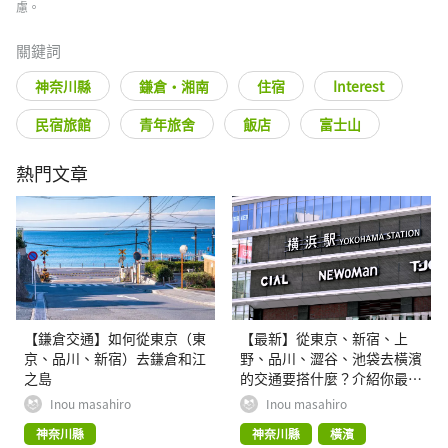
慮。
關鍵詞
神奈川縣
鎌倉・湘南
住宿
Interest
民宿旅館
青年旅舍
飯店
富士山
熱門文章
【鎌倉交通】如何從東京（東
【最新】從東京、新宿、上
京、品川、新宿）去鎌倉和江
野、品川、澀谷、池袋去橫濱
之島
的交通要搭什麼？介紹你最方
便又快速的方式
Inou masahiro
Inou masahiro
神奈川縣
神奈川縣
橫濱