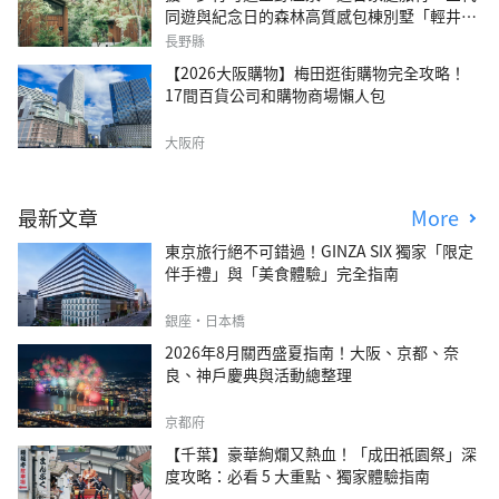
同遊與紀念日的森林高質感包棟別墅「輕井澤
森四季VILLA」
長野縣
【2026大阪購物】梅田逛街購物完全攻略！
17間百貨公司和購物商場懶人包
大阪府
最新文章
More
東京旅行絕不可錯過！GINZA SIX 獨家「限定
伴手禮」與「美食體驗」完全指南
銀座・日本橋
2026年8月關西盛夏指南！大阪、京都、奈
良、神戶慶典與活動總整理
京都府
【千葉】豪華絢爛又熱血！「成田祇園祭」深
度攻略：必看 5 大重點、獨家體驗指南