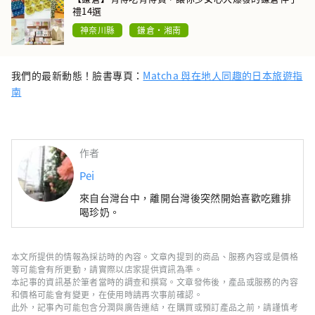
禮14選
神奈川縣
鎌倉・湘南
我們的最新動態！臉書專頁：
Matcha 與在地人同趣的日本旅遊指
南
作者
Pei
來自台灣台中，離開台灣後突然開始喜歡吃雞排
喝珍奶。
本文所提供的情報為採訪時的內容。文章內提到的商品、服務內容或是價格
等可能會有所更動，請實際以店家提供資訊為準。
本記事的資訊基於筆者當時的調查和撰寫。文章發佈後，產品或服務的內容
和價格可能會有變更，在使用時請再次事前確認。
此外，記事內可能包含分潤與廣告連結，在購買或預訂產品之前，請謹慎考