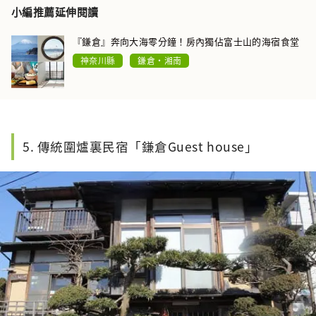
小編推薦延伸閱讀
『鎌倉』奔向大海零分鐘！房內獨佔富士山的海宿食堂
神奈川縣
鎌倉・湘南
5. 傳統圍爐裏民宿「鎌倉Guest house」