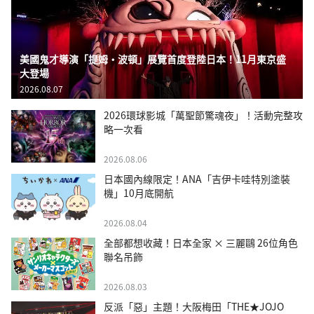
美國鬼才導演「提姆・波頓」展覽首度登陸日本！11月東京盛
大登場
2026.08.07
2026環球影城「萬聖節驚魂夜」！活動完整攻
略一次看
2026.08.06
日本國內線限定！ANA「吉伊卡哇特別塗裝
機」10月底開航
2026.08.04
全部都想收藏！日本全家 × 三麗鷗 26位角色
聯名吊飾
2026.08.03
反派「惡」主題！大阪梅田「THE★JOJO