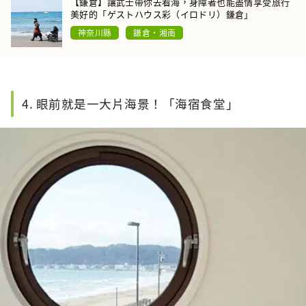
【鎌倉】讓武士帶你去看海，身障者也能盡情享受旅行
美好的「ゲストハウス彩（イロドリ）鎌倉」
神奈川縣
鎌倉・湘南
4. 眼前就是一大片海景！「海宿食堂」