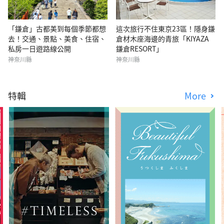
「鎌倉」古都美到每個季節都想
這次旅行不住東京23區！隱身鎌
去！交通、景點、美食、住宿、
倉材木座海邊的青旅「KIYAZA
私房一日遊路線公開
鎌倉RESORT」
神奈川縣
神奈川縣
特輯
More