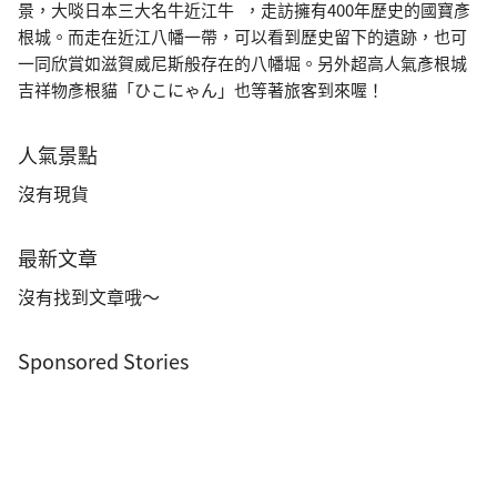
景，大啖日本三大名牛近江牛 ，走訪擁有400年歷史的國寶彥
根城。而走在近江八幡一帶，可以看到歷史留下的遺跡，也可
一同欣賞如滋賀威尼斯般存在的八幡堀。另外超高人氣彥根城
吉祥物彥根貓「ひこにゃん」也等著旅客到來喔！
人氣景點
沒有現貨
最新文章
沒有找到文章哦～
Sponsored Stories