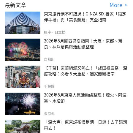
最新文章
More
東京旅行絕不可錯過！GINZA SIX 獨家「限定
伴手禮」與「美食體驗」完全指南
銀座・日本橋
2026年8月關西盛夏指南！大阪、京都、奈
良、神戶慶典與活動總整理
京都府
【千葉】豪華絢爛又熱血！「成田祇園祭」深
度攻略：必看 5 大重點、獨家體驗指南
千葉縣
2026年8月東京人氣活動總整理！煙火、阿波
舞、水燈節
東京都
「深大寺」東京調布慢步調一日遊！去了還想
再去！