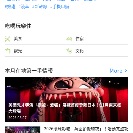
簽證
淺草
新幹線
手機申辦
吃喝玩樂住
美食
住宿
觀光
文化
本月在地第一手情報
More
美國鬼才導演「提姆・波頓」展覽首度登陸日本！11月東京盛
大登場
2026.08.07
2026環球影城「萬聖節驚魂夜」！活動完整攻