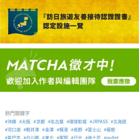
熱門關鍵字
沖繩
大阪
京都
名古屋
環球影城
JRPASS
北海道
河口湖
輕井澤
金澤
橫濱
長野
富士山
箱根
星巴克
白川鄉
東北
駕照
日光
迪士尼
outlet