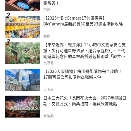
題解答！
交通
【2026年BicCamera17％優惠券】
BicCamera最新必買3C產品23選＆購物攻略
購物
【東京近郊・輕井澤】24小時中文管家安心支
援，步行可達星野溫泉，適合家庭旅行、三代
同遊與紀念日的森林高質感包棟別墅「輕井澤
森四季VILLA」
長野縣
【2026大阪購物】梅田逛街購物完全攻略！
17間百貨公司和購物商場懶人包
大阪府
日本三大花火「長岡花火大會」2027年舉辦日
期、交通方式、購票指南、隱藏欣賞地點
新潟縣