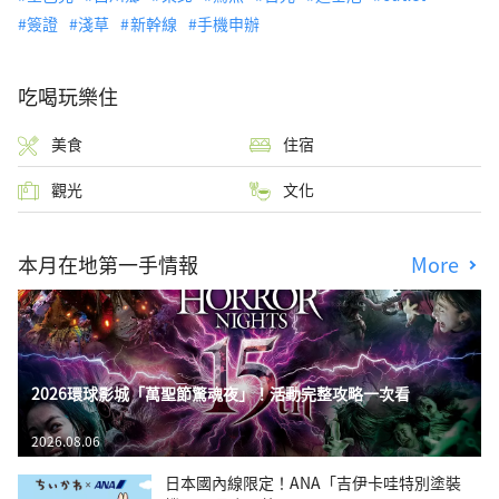
簽證
淺草
新幹線
手機申辦
吃喝玩樂住
美食
住宿
觀光
文化
本月在地第一手情報
More
2026環球影城「萬聖節驚魂夜」！活動完整攻略一次看
2026.08.06
日本國內線限定！ANA「吉伊卡哇特別塗裝