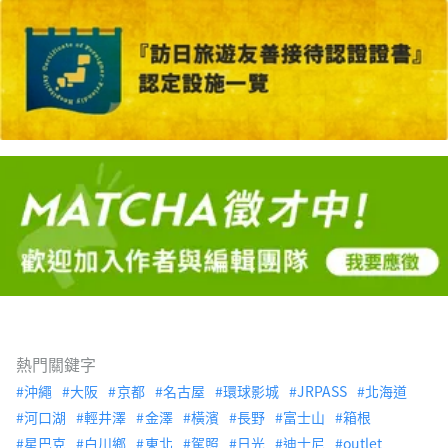
熱門關鍵字
沖繩
大阪
京都
名古屋
環球影城
JRPASS
北海道
河口湖
輕井澤
金澤
橫濱
長野
富士山
箱根
星巴克
白川鄉
東北
駕照
日光
迪士尼
outlet