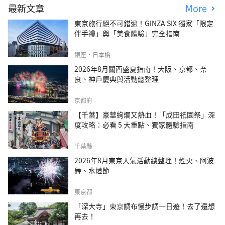
最新文章
More
東京旅行絕不可錯過！GINZA SIX 獨家「限定
伴手禮」與「美食體驗」完全指南
銀座・日本橋
2026年8月關西盛夏指南！大阪、京都、奈
良、神戶慶典與活動總整理
京都府
【千葉】豪華絢爛又熱血！「成田祇園祭」深
度攻略：必看 5 大重點、獨家體驗指南
千葉縣
2026年8月東京人氣活動總整理！煙火、阿波
舞、水燈節
東京都
「深大寺」東京調布慢步調一日遊！去了還想
再去！