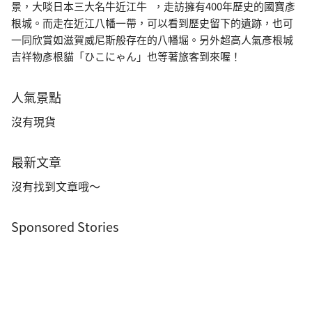
景，大啖日本三大名牛近江牛 ，走訪擁有400年歷史的國寶彥
根城。而走在近江八幡一帶，可以看到歷史留下的遺跡，也可
一同欣賞如滋賀威尼斯般存在的八幡堀。另外超高人氣彥根城
吉祥物彥根貓「ひこにゃん」也等著旅客到來喔！
人氣景點
沒有現貨
最新文章
沒有找到文章哦～
Sponsored Stories