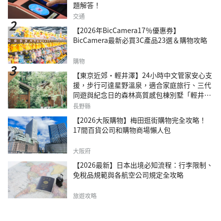
題解答！
交通
【2026年BicCamera17％優惠券】
BicCamera最新必買3C產品23選＆購物攻略
購物
【東京近郊・輕井澤】24小時中文管家安心支
援，步行可達星野溫泉，適合家庭旅行、三代
同遊與紀念日的森林高質感包棟別墅「輕井澤
森四季VILLA」
長野縣
【2026大阪購物】梅田逛街購物完全攻略！
17間百貨公司和購物商場懶人包
大阪府
【2026最新】日本出境必知流程：行李限制、
免稅品規範與各航空公司規定全攻略
旅遊攻略