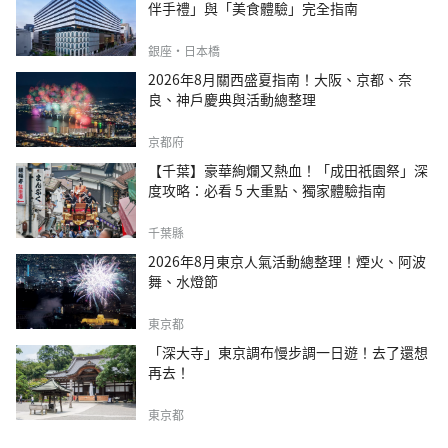
伴手禮」與「美食體驗」完全指南
銀座・日本橋
2026年8月關西盛夏指南！大阪、京都、奈
良、神戶慶典與活動總整理
京都府
【千葉】豪華絢爛又熱血！「成田祇園祭」深
度攻略：必看 5 大重點、獨家體驗指南
千葉縣
2026年8月東京人氣活動總整理！煙火、阿波
舞、水燈節
東京都
「深大寺」東京調布慢步調一日遊！去了還想
再去！
東京都