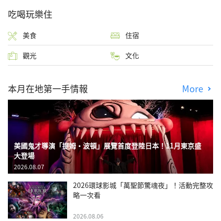
吃喝玩樂住
美食
住宿
觀光
文化
本月在地第一手情報
More
美國鬼才導演「提姆・波頓」展覽首度登陸日本！11月東京盛
大登場
2026.08.07
2026環球影城「萬聖節驚魂夜」！活動完整攻
略一次看
2026.08.06