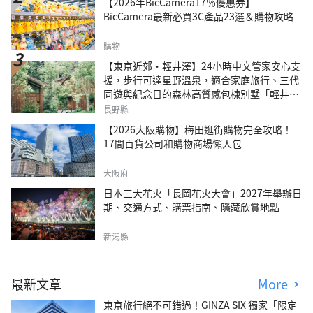
【2026年BicCamera17％優惠券】
BicCamera最新必買3C產品23選＆購物攻略
購物
【東京近郊・輕井澤】24小時中文管家安心支
援，步行可達星野溫泉，適合家庭旅行、三代
同遊與紀念日的森林高質感包棟別墅「輕井澤
森四季VILLA」
長野縣
【2026大阪購物】梅田逛街購物完全攻略！
17間百貨公司和購物商場懶人包
大阪府
日本三大花火「長岡花火大會」2027年舉辦日
期、交通方式、購票指南、隱藏欣賞地點
新潟縣
最新文章
More
東京旅行絕不可錯過！GINZA SIX 獨家「限定