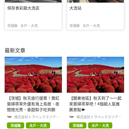
保存食彩館大洗店
大洗站
茨城縣
水戶・大洗
茨城縣
水戶・大洗
最新文章
【茨城】秋天旅行提案！賞紅
【關東地區】秋天到了～一起
葉掃帚草外還有海上鳥居、夜
來賞掃帚草吧！4個超人氣推
間燈光秀、香甜梨子吃到飽
薦景點🍁
株式会社トラベックスツアー
株式会社トラベックスツアー
ズ
ズ
茨城縣
水戶・大洗
茨城縣
水戶・大洗