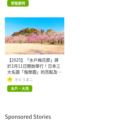
常陸那珂
【2025】「水戶梅花節」將
於2月11日開始舉行！日本三
大名園「偕樂園」的亮點及交
通指南
かとうまこ
水戶・大洗
Sponsored Stories