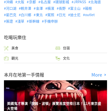
沖繩
大阪
京都
名古屋
環球影城
JRPASS
北海道
河口湖
輕井澤
金澤
橫濱
長野
富士山
箱根
星巴克
白川鄉
東北
駕照
日光
迪士尼
outlet
簽證
淺草
新幹線
手機申辦
吃喝玩樂住
美食
住宿
觀光
文化
本月在地第一手情報
More
美國鬼才導演「提姆・波頓」展覽首度登陸日本！11月東京盛
大登場