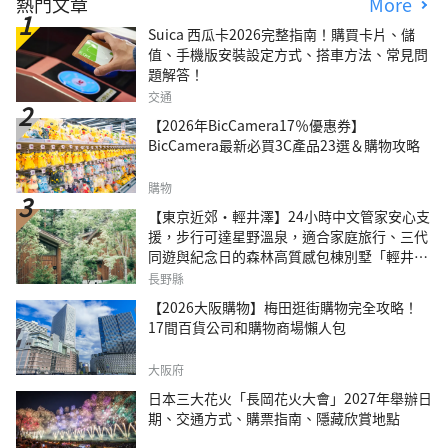
熱門文章
More
Suica 西瓜卡2026完整指南！購買卡片、儲
值、手機版安裝設定方式、搭車方法、常見問
題解答！
交通
【2026年BicCamera17％優惠券】
BicCamera最新必買3C產品23選＆購物攻略
購物
【東京近郊・輕井澤】24小時中文管家安心支
援，步行可達星野溫泉，適合家庭旅行、三代
同遊與紀念日的森林高質感包棟別墅「輕井澤
森四季VILLA」
長野縣
【2026大阪購物】梅田逛街購物完全攻略！
17間百貨公司和購物商場懶人包
大阪府
日本三大花火「長岡花火大會」2027年舉辦日
期、交通方式、購票指南、隱藏欣賞地點