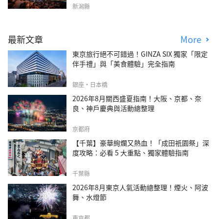
新潟縣
最新文章
More
東京旅行絕不可錯過！GINZA SIX 獨家「限定
伴手禮」與「美食體驗」完全指南
銀座・日本橋
2026年8月關西盛夏指南！大阪、京都、奈
良、神戶慶典與活動總整理
京都府
【千葉】豪華絢爛又熱血！「成田祇園祭」深
度攻略：必看 5 大重點、獨家體驗指南
千葉縣
2026年8月東京人氣活動總整理！煙火、阿波
舞、水燈節
東京都