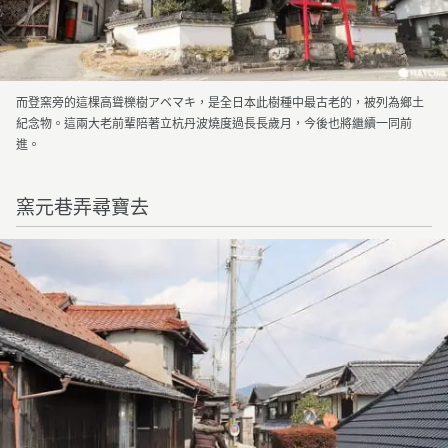
而登窯旁的這棵高聳櫟樹アベマキ，是全日本此樹種中最古老的，被列為鄉土
紀念物。這兩大老前輩陪著立杭丹波燒度過長長歲月，今後也將繼續一同前
進。
窯元巷弄尋寶去