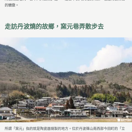
的驕傲。
走訪丹波燒的故鄉，窯元巷弄散步去
所謂「窯元」指的就是陶瓷器燒製的地方。位於丹波篠山南西部今田町的「立