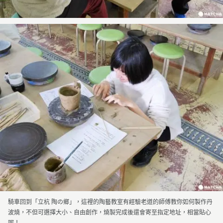
騎車回到「立杭 陶の鄉」，這裡的陶藝教室有經驗老道的師傅教你如何製作丹
波燒，不但可選擇大小、自由創作，燒製完成後還會寄至指定地址，相當貼心