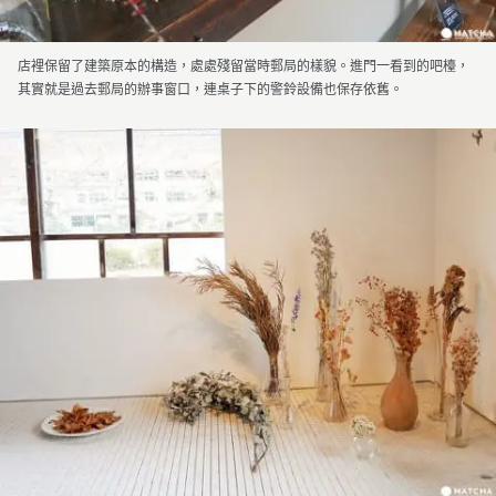
店裡保留了建築原本的構造，處處殘留當時郵局的樣貌。進門一看到的吧檯，
其實就是過去郵局的辦事窗口，連桌子下的警鈴設備也保存依舊。