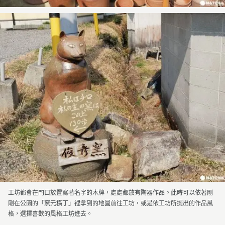
工坊都會在門口放置寫著名字的木牌，處處都放有陶器作品。此時可以依著剛
剛在公園的「窯元橫丁」裡拿到的地圖前往工坊，或是依工坊所擺出的作品風
格，選擇喜歡的風格工坊進去。