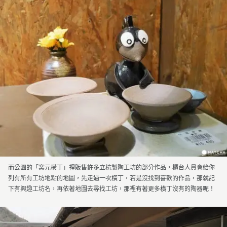
而公園的「窯元橫丁」裡販售許多立杭製陶工坊的部分作品，櫃台人員會給你
列有所有工坊地點的地圖，先走過一次橫丁，若是沒找到喜歡的作品，那就記
下有興趣工坊名，再依著地圖去尋找工坊，那裡有著更多橫丁沒有的陶器呢！