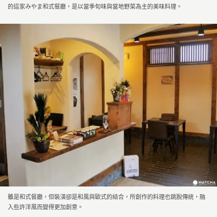
的這家みやま和式餐廳，是以當季旬味與當地野菜為主的美味料理。
雖是和式餐廳，但裝潢卻是和風與歐式的結合，所創作的料理也跳脫傳統，融
入些許洋風而變得更加創意。