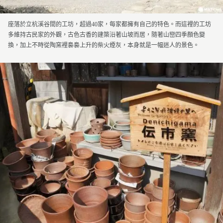
座落於立杭溪谷間的工坊，超過40家，每家都擁有自己的特色。而這裡的工坊
多維持古民家的外觀，古色古香的建築沿著山坡而居，隨著山巒四季顏色變
換，加上不時從陶窯裡裊裊上升的柴火煙灰，本身就是一幅迷人的景色。