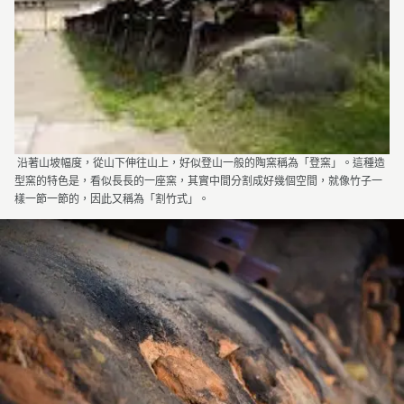
沿著山坡幅度，從山下伸往山上，好似登山一般的陶窯稱為「登窯」。這種造
型窯的特色是，看似長長的一座窯，其實中間分割成好幾個空間，就像竹子一
樣一節一節的，因此又稱為「割竹式」。