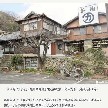
一間間的仔細探訪，這如同尋寶般地巷弄散步，讓人對下一刻都充滿期待。
尋尋覓覓了一段時間，肚子也開始餓了吧，由於這裡的餐飲店不多，建議事先
預約。小編推薦的店舖有兩家，首先是みやま和式餐廳。