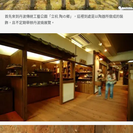
首先來到丹波傳統工藝公園「立杭 陶の鄉」，這裡到處是以陶器所做成的裝
飾，且不定期舉辦丹波燒展覽。