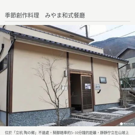
季節創作料理 みやま和式餐廳
位於「立杭 陶の鄉」不遠處，騎腳踏車約5~10分鐘的距離，靜靜佇立在山坡上