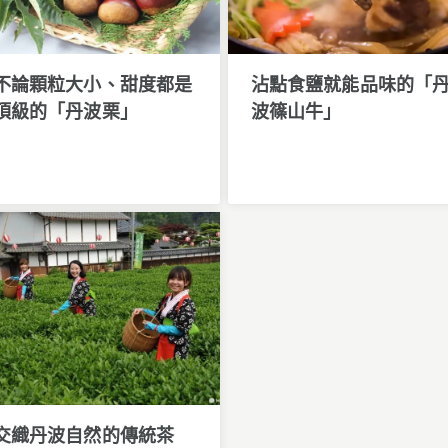
不論顆粒大小、甜度都是
沾點食鹽就能品味的「
頂級的「丹波栗」
波篠山牛」
交織丹波自然的傳統茶