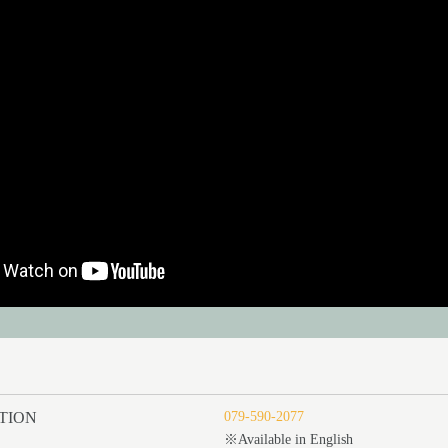
TION
079-590-2077
※Available in English