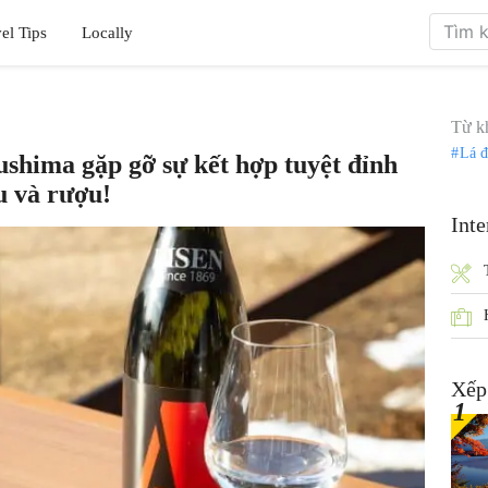
el Tips
Locally
Từ k
Lá 
shima gặp gỡ sự kết hợp tuyệt đỉnh
u và rượu!
Inte
Xếp