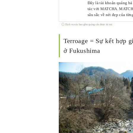
Đây là tài khoản quảng b
tác với MATCHA. MATCHA h
sâu sắc về nét đẹp của từ
vẻ đẹp chưa được khám phá
Dịch vụ này bao gồm quảng cáo được tài trợ.
thập từ chính quyền địa p
Terroage = Sự kết hợp 
ở Fukushima