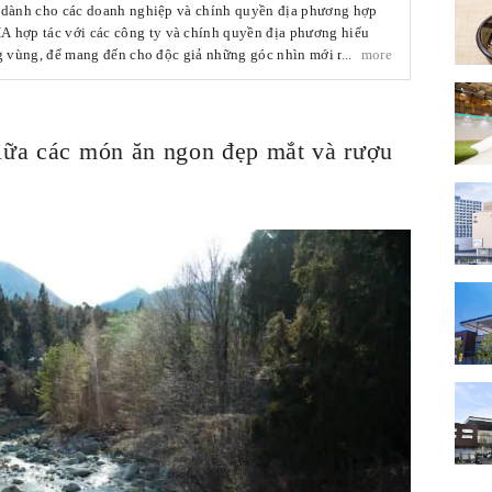
á dành cho các doanh nghiệp và chính quyền địa phương hợp
ợp tác với các công ty và chính quyền địa phương hiểu
ng vùng, để mang đến cho độc giả những góc nhìn mới mẻ về
more
 của Nhật Bản! Các bài viết được tạo dựa trên thông tin thu
hương và các doanh nghiệp liên quan.
giữa các món ăn ngon đẹp mắt và rượu