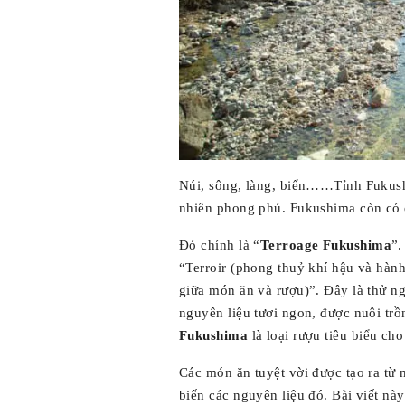
Núi, sông, làng, biển……Tỉnh Fukus
nhiên phong phú. Fukushima còn có d
Đó chính là “
Terroage Fukushima
”.
“Terroir (phong thuỷ khí hậu và hàn
giữa món ăn và rượu)”. Đây là thử n
nguyên liệu tươi ngon, được nuôi tr
Fukushima
là loại rượu tiêu biểu ch
Các món ăn tuyệt vời được tạo ra từ 
biến các nguyên liệu đó. Bài viết này