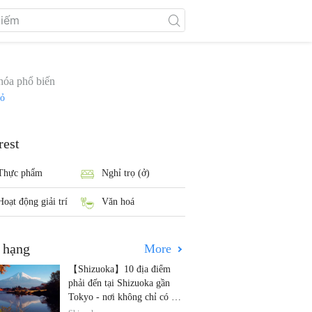
hóa phổ biến
đỏ
rest
Thực phẩm
Nghỉ trọ (ở)
Hoạt động giải trí
Văn hoá
 hạng
More
【Shizuoka】10 địa điểm
phải đến tại Shizuoka gần
Tokyo - nơi không chỉ có núi
Phú Sĩ và trà!