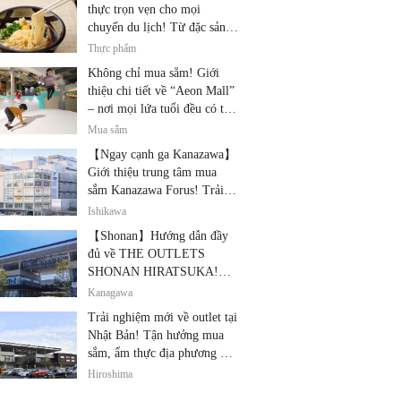
thực trọn vẹn cho mọi
chuyến du lịch! Từ đặc sản
địa phương đến nhà hàng nổi
Thực phẩm
tiếng
Không chỉ mua sắm! Giới
thiệu chi tiết về “Aeon Mall”
– nơi mọi lứa tuổi đều có thể
vui chơi! Các hoạt động mới
Mua sắm
nhất và các điểm đến dành
【Ngay cạnh ga Kanazawa】
cho gia đình.
Giới thiệu trung tâm mua
sắm Kanazawa Forus! Trải
nghiệm cùng lúc các thương
Ishikawa
hiệu nổi tiếng, quà lưu niệm
【Shonan】Hướng dẫn đầy
và ẩm thực địa phương
đủ về THE OUTLETS
SHONAN HIRATSUKA!
Thỏa sức tận hưởng mua
Kanagawa
sắm, thiết bị điện tử giảm giá
Trải nghiệm mới về outlet tại
và ẩm thực địa phương tại
Nhật Bản! Tận hưởng mua
cùng một địa điểm!
sắm, ẩm thực địa phương và
giải trí tại THE OUTLETS!
Hiroshima