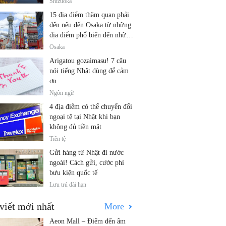
Shizuoka
15 địa điểm thăm quan phải
đến nếu đến Osaka từ những
địa điểm phổ biến đến những
địa điểm ít được biết đến
Osaka
Arigatou gozaimasu! 7 câu
nói tiếng Nhật dùng để cảm
ơn
Ngôn ngữ
4 địa điểm có thể chuyển đổi
ngoại tệ tại Nhật khi bạn
không đủ tiền mặt
Tiền tệ
Gửi hàng từ Nhật đi nước
ngoài! Cách gửi, cước phí
bưu kiện quốc tế
Lưu trú dài hạn
viết mới nhất
More
Aeon Mall – Điểm đến ẩm