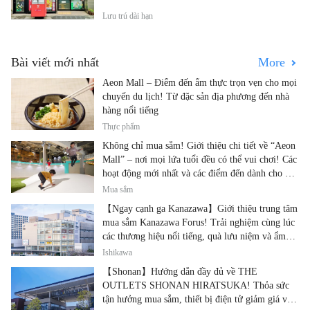
Lưu trú dài hạn
Bài viết mới nhất
More
Aeon Mall – Điểm đến ẩm thực trọn vẹn cho mọi
chuyến du lịch! Từ đặc sản địa phương đến nhà
hàng nổi tiếng
Thực phẩm
Không chỉ mua sắm! Giới thiệu chi tiết về “Aeon
Mall” – nơi mọi lứa tuổi đều có thể vui chơi! Các
hoạt động mới nhất và các điểm đến dành cho gia
đình.
Mua sắm
【Ngay cạnh ga Kanazawa】Giới thiệu trung tâm
mua sắm Kanazawa Forus! Trải nghiệm cùng lúc
các thương hiệu nổi tiếng, quà lưu niệm và ẩm
thực địa phương
Ishikawa
【Shonan】Hướng dẫn đầy đủ về THE
OUTLETS SHONAN HIRATSUKA! Thỏa sức
tận hưởng mua sắm, thiết bị điện tử giảm giá và