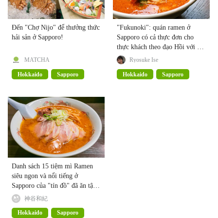
Đến "Chợ Nijo" để thưởng thức
"Fukunoki": quán ramen ở
hải sản ở Sapporo!
Sapporo có cả thực đơn cho
thực khách theo đạo Hồi với rất
nhiều khách quen
MATCHA
Ryosuke Ise
Hokkaido
Sapporo
Hokkaido
Sapporo
Danh sách 15 tiệm mì Ramen
siêu ngon và nổi tiếng ở
Sapporo của "tín đồ" đã ăn tận
5000 bát
神谷和紀
Hokkaido
Sapporo