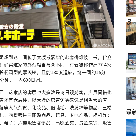
是想到这一间位于大坂最繁华的心斋桥难波一带，伫立
！确实这家的外观相当与众不同，有着被称作高77.4公
长椭圆型的摩天轮，且能180度迴旋，绕一圈约15分
分钟，一人600日圆。
西，这家店的客层也大多数是访日观光客，店员国籍也
店还有六层楼，以大坂的唐吉诃德来说是相当大的店
麵等人气杂货、化妆品、假睫毛、洗发精等物品；三楼
最
礼；四楼贩售三丽鸥商品、玩具、家电产品、相机等；
、鞋子；六楼贩售奢侈品、高额酒类、贵金属等，贩售