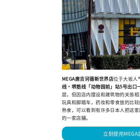
MEGA唐吉诃德新世界店
位于大坂人
线・堺筋线「动物园前」站5号出口
层，但因店内摆设和建筑物的关係相
玩具和脚踏车，药妆和零食放的比较
熟食，可以看到有许多日本人把这家
的一家店舖。
立刻使用MEG