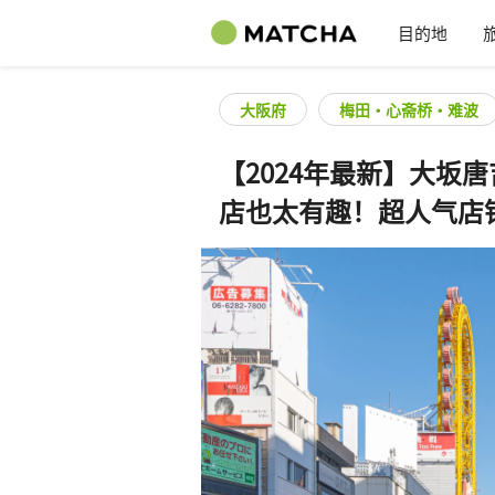
目的地
大阪府
梅田・心斋桥・难波
【2024年最新】大坂
店也太有趣！超人气店铺