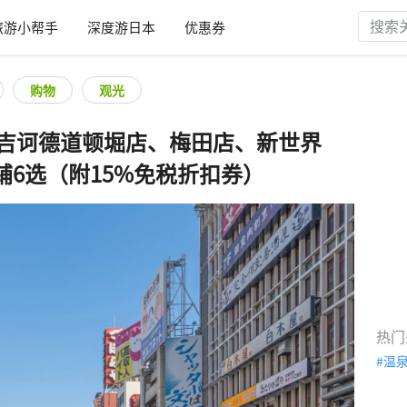
旅游小帮手
深度游日本
优惠券
购物
观光
唐吉诃德道顿堀店、梅田店、新世界
6选（附15%免税折扣券）
热门
温