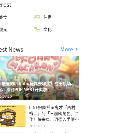
erest
美食
住宿
观光
文化
est News
More
isa最爱的Labubu玩偶去哪买？成田机场、
宿、涩谷POP MART开卖啦！
5.07.10
LINE贴图插画鬼才「西村
裕二」与「三丽鸥角色」合
作！快来唐吉诃德入手限量
商品
2025.03.25