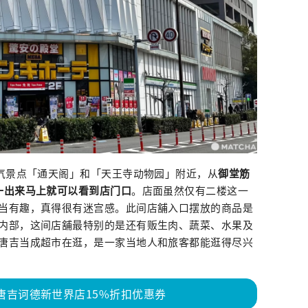
气景点「通天阁」和「天王寺动物园」附近，从
御堂筋
一出来马上就可以看到店门口
。店面虽然仅有二楼这一
当有趣，真得很有迷宫感。此间店舖入口摆放的商品是
内部，这间店舖最特别的是还有贩生肉、蔬菜、水果及
唐吉当成超市在逛，是一家当地人和旅客都能逛得尽兴
A唐吉诃德新世界店15%折扣优惠券