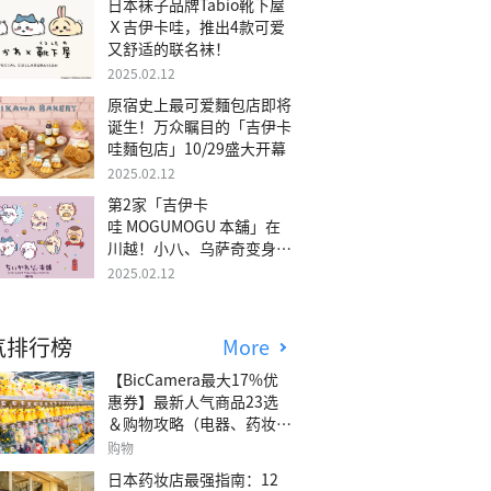
日本袜子品牌Tabio靴下屋
Ｘ吉伊卡哇，推出4款可爱
又舒适的联名袜！
2025.02.12
原宿史上最可爱麵包店即将
诞生！万众瞩目的「吉伊卡
哇麵包店」10/29盛大开幕
2025.02.12
第2家「吉伊卡
哇 MOGUMOGU 本舖」在
川越！小八、乌萨奇变身可
爱地瓜！
2025.02.12
气排行榜
More
【BicCamera最大17%优
惠券】最新人气商品23选
＆购物攻略（电器、药妆、
玩具等）
购物
日本药妆店最强指南：12