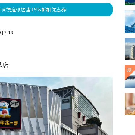
诃德道顿堀店15%折扣优惠券
7-13
界店