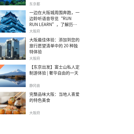
之旅。
东京都
一边在大阪城周围奔跑，一
边聆听语音导览“RUN
RUN LEARN”，了解历
史。
大阪府
大阪最佳体验：添加到您的
旅行愿望清单中的 20 种独
特体验
大阪府
【东京出发】富士山私人定
制游体验 | 奢华自由的一天
静冈县
完整品味大阪：当地人喜爱
的特色美食
大阪府