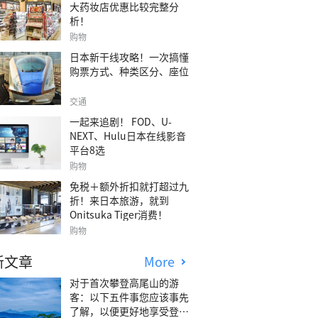
大药妆店优惠比较完整分
析！
购物
日本新干线攻略！一次搞懂
购票方式、种类区分、座位
交通
一起来追剧！ FOD、U-
NEXT、Hulu日本在线影音
平台8选
购物
免税＋额外折扣就打超过九
折！来日本旅游，就到
Onitsuka Tiger消费！
购物
新文章
More
对于首次攀登高尾山的游
客：以下五件事您应该事先
了解，以便更好地享受登山