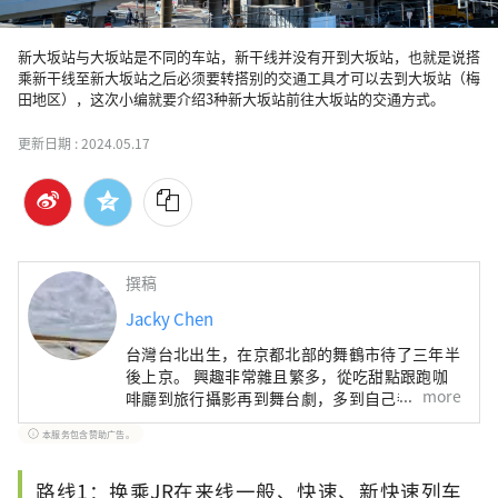
新大坂站与大坂站是不同的车站，新干线并没有开到大坂站，也就是说搭
乘新干线至新大坂站之后必须要转搭别的交通工具才可以去到大坂站（梅
田地区），这次小编就要介绍3种新大坂站前往大坂站的交通方式。
更新日期 :
2024.05.17
撰稿
Jacky Chen
台灣台北出生，在京都北部的舞鶴市待了三年半
後上京。 興趣非常雜且繁多，從吃甜點跟跑咖
more
啡廳到旅行攝影再到舞台劇，多到自己都覺得不
可思議。
本服务包含赞助广告。
路线1：换乘JR在来线一般、快速、新快速列车