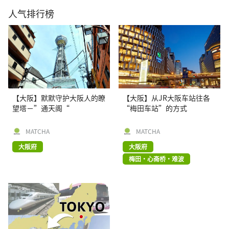
人气排行榜
【大阪】默默守护大阪人的瞭
【大阪】从JR大阪车站往各
望塔－”通天阁“
“梅田车站”的方式
MATCHA
MATCHA
大阪府
大阪府
梅田・心斋桥・难波