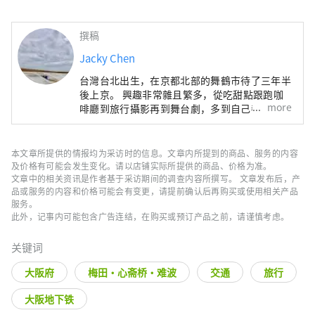
撰稿
Jacky Chen
台灣台北出生，在京都北部的舞鶴市待了三年半
後上京。 興趣非常雜且繁多，從吃甜點跟跑咖
more
啡廳到旅行攝影再到舞台劇，多到自己都覺得不
可思議。
本文章所提供的情报均为采访时的信息。文章内所提到的商品、服务的内容
及价格有可能会发生变化。请以店铺实际所提供的商品、价格为准。
文章中的相关资讯是作者基于采访期间的调查内容所撰写。 文章发布后，产
品或服务的内容和价格可能会有变更，请提前确认后再购买或使用相关产品
服务。
此外，记事内可能包含广告连结，在购买或预订产品之前，请谨慎考虑。
关键词
大阪府
梅田・心斋桥・难波
交通
旅行
大阪地下铁