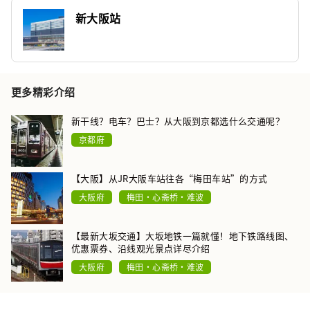
新大阪站
更多精彩介绍
新干线？电车？巴士？从大阪到京都选什么交通呢？
京都府
【大阪】从JR大阪车站往各“梅田车站”的方式
大阪府
梅田・心斋桥・难波
【最新大坂交通】大坂地铁一篇就懂！地下铁路线图、
优惠票券、沿线观光景点详尽介绍
大阪府
梅田・心斋桥・难波