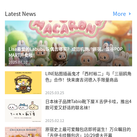
Latest News
More
Lisa最爱的Labubu玩偶去哪买？成田机场、原宿、涩谷POP
MART开卖啦！
2025.07.10
LINE贴图插画鬼才「西村裕二」与「三丽鸥角
色」合作！快来唐吉诃德入手限量商品
2025.03.25
日本袜子品牌Tabio靴下屋Ｘ吉伊卡哇，推出4
款可爱又舒适的联名袜！
2025.02.12
原宿史上最可爱麵包店即将诞生！万众瞩目的
「吉伊卡哇麵包店」10/29盛大开幕