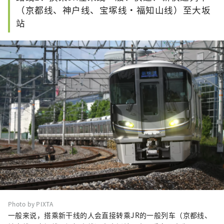
（京都线、神户线、宝塚线・福知山线）至大坂
站
Photo by PIXTA
一般来说，搭乘新干线的人会直接转乘JR的一般列车（京都线、