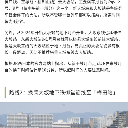
神户线、宝塚线・福知山线）去大坂站，主要乘车月台为7号、8
号、9号（仅中午前一部分）这三个。新大坂站和大坂站是各级列
车皆会停车的大站，所以不管哪一台列车都可以搭乘，所需时间
皆为4分钟。
另外，从2024年开始大坂站的地下月台开业，大坂东线也延伸进
大坂站，从新大坂站的1号月台就可以搭乘大坂东线前往大坂站，
但是大坂东线的大坂站位于地下月台，离真正的大坂站徒步有很
长一段距离，因此不推荐搭乘大坂东线去大坂站。
根据JR西日本的官方网站上指出，从新干线月台走到JR在来线月
台的换车时间估计是10分钟，所以赶时间的人要注意时间。
路线2：换乘大坂地下铁御堂筋线至「梅田站」