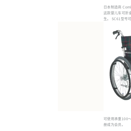
日本制造商 Co
这款婴儿车可折
生。 SC61型
可使用承重100
册成为会员。