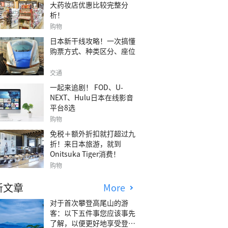
大药妆店优惠比较完整分
析！
购物
日本新干线攻略！一次搞懂
购票方式、种类区分、座位
交通
一起来追剧！ FOD、U-
NEXT、Hulu日本在线影音
平台8选
购物
免税＋额外折扣就打超过九
折！来日本旅游，就到
Onitsuka Tiger消费！
购物
新文章
More
对于首次攀登高尾山的游
客：以下五件事您应该事先
了解，以便更好地享受登山