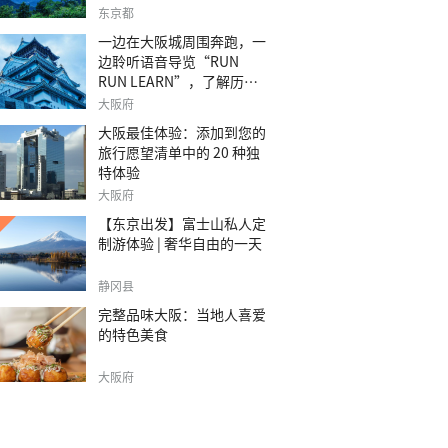
之旅。
东京都
一边在大阪城周围奔跑，一
边聆听语音导览“RUN
RUN LEARN”，了解历
史。
大阪府
大阪最佳体验：添加到您的
旅行愿望清单中的 20 种独
特体验
大阪府
【东京出发】富士山私人定
制游体验 | 奢华自由的一天
静冈县
完整品味大阪：当地人喜爱
的特色美食
大阪府