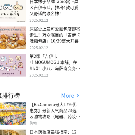
日本袜子品牌Tabio靴下屋
Ｘ吉伊卡哇，推出4款可爱
又舒适的联名袜！
2025.02.12
原宿史上最可爱麵包店即将
诞生！万众瞩目的「吉伊卡
哇麵包店」10/29盛大开幕
2025.02.12
第2家「吉伊卡
哇 MOGUMOGU 本舖」在
川越！小八、乌萨奇变身可
爱地瓜！
2025.02.12
气排行榜
More
【BicCamera最大17%优
惠券】最新人气商品23选
＆购物攻略（电器、药妆、
玩具等）
购物
日本药妆店最强指南：12