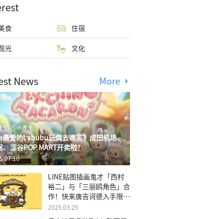
erest
美食
住宿
观光
文化
est News
More
isa最爱的Labubu玩偶去哪买？成田机场、
宿、涩谷POP MART开卖啦！
5.07.10
LINE贴图插画鬼才「西村
裕二」与「三丽鸥角色」合
作！快来唐吉诃德入手限量
商品
2025.03.25