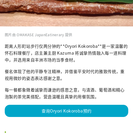
图片由 OMAKASE JapanEatinerary 提供
距离人形町站步行仅两分钟的**Oryori Kokoroba**是一家温馨的
怀石料理餐厅，店主兼主厨 Kazuma 将诚挚热情融入每一道料理
中，并选用来自丰洲市场的当季食材。
餐名体现了他的平静专注精神，并借鉴平安时代的雅致传统，重
视用微妙的姿态表达感谢之意。
每一餐都象徵着诚挚而谦逊的感恩之意，与清酒、葡萄酒和精心
泡製的茶完美搭配，营造温暖且真挚的用餐氛围。
查询Oryori Kokoroba预约