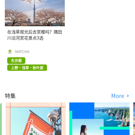
在浅草观光后去赏樱吗？隅田
川沿河赏花景点3选
MATCHA
东京都
上野・浅草・秋叶原
特集
More