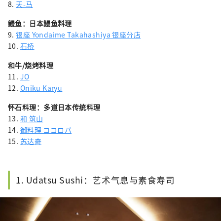
8.
天-马
鳗鱼：日本鳗鱼料理
9.
银座 Yondaime Takahashiya 银座分店
10.
石桥
和牛/烧烤料理
11.
JO
12.
Oniku Karyu
怀石料理：多道日本传统料理
13.
和 筑山
14.
御料理 ココロバ
15.
苏达奇
1. Udatsu Sushi：艺术气息与素食寿司