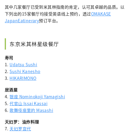
其中几家餐厅已受到米其林指南的肯定，认可其卓越的品质。以
下列出的15家餐厅均接受英语线上预约，透过
OMAKASE
JapanEatinerary
预订平台。
东京米其林星级餐厅
寿司
1.
Udatsu Sushi
2.
Sushi Kanesho
3.
HIKARIMONO
居酒屋
4.
银座 Nominokoji Yamagishi
5.
代官山 Issai Kassai
6.
歌舞伎座里的 Masashi
天妇罗：油炸料理
7.
天妇罗宫代