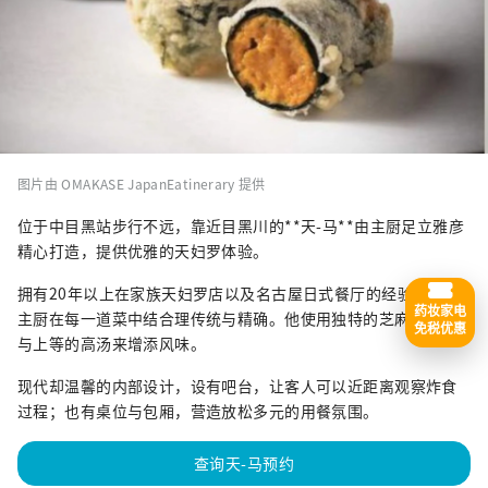
图片由 OMAKASE JapanEatinerary 提供
位于中目黑站步行不远，靠近目黑川的**天-马**由主厨足立雅彦
精心打造，提供优雅的天妇罗体验。
拥有20年以上在家族天妇罗店以及名古屋日式餐厅的经验，足立
药妆家电
主厨在每一道菜中结合理传统与精确。他使用独特的芝麻油混合
免税优惠
与上等的高汤来增添风味。
现代却温馨的内部设计，设有吧台，让客人可以近距离观察炸食
过程；也有桌位与包厢，营造放松多元的用餐氛围。
查询天-马预约