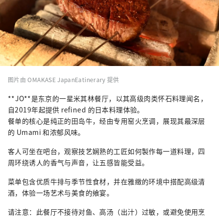
图片由 OMAKASE JapanEatinerary 提供
**JO**是东京的一星米其林餐厅，以其高级肉类怀石料理闻名，
自2019年起提供 refined 的日本料理体验。
餐单的核心是纯正的田岛牛，经由专用窑火烹调，展现其最深层
的 Umami 和浓郁风味。
客人可坐在吧台，观察技艺娴熟的工匠如何製作每一道料理，四
周环绕诱人的香气与声音，让五感皆能受益。
菜单包含优质牛排与季节性食材，并在雅緻的环境中搭配高级清
酒，体验一场艺术与美食的飨宴。
请注意：此餐厅不接待对鱼、高汤（出汁）过敏，或避免使用烹