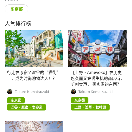
东京都
人气排行榜
行走在原宿至涩谷的“猫街”
【上野·Ameyoko】在历史
上，成为时尚购物达人！？
悠久而又充满生机的商店街，
听叫卖声， 买实惠的东西？
Takuro Komatsuzaki
Takuro Komatsuzaki
东京都
东京都
涩谷・原宿・表参道
上野・浅草・秋叶原