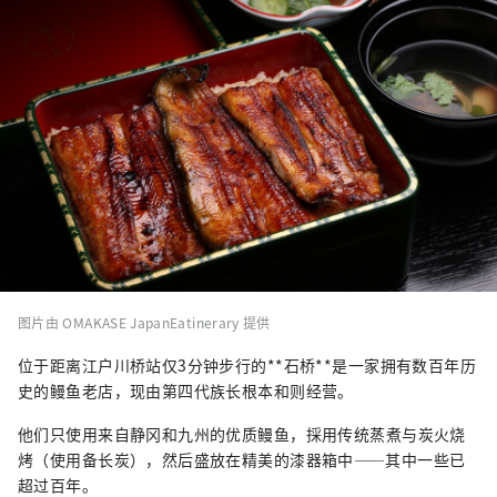
图片由 OMAKASE JapanEatinerary 提供
位于距离江户川桥站仅3分钟步行的**石桥**是一家拥有数百年历
史的鳗鱼老店，现由第四代族长根本和则经营。
他们只使用来自静冈和九州的优质鳗鱼，採用传统蒸煮与炭火烧
烤（使用备长炭），然后盛放在精美的漆器箱中——其中一些已
超过百年。