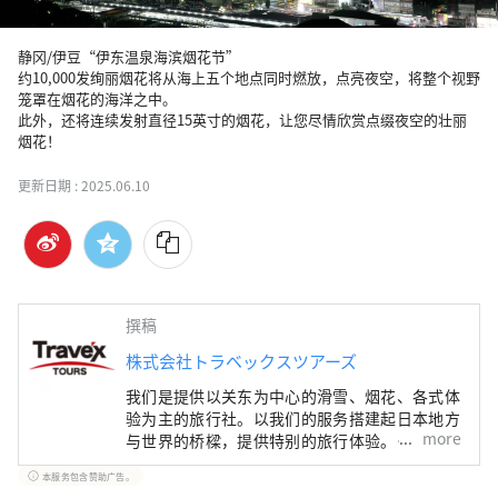
静冈/伊豆“伊东温泉海滨烟花节”

约10,000发绚丽烟花将从海上五个地点同时燃放，点亮夜空，将整个视野
笼罩在烟花的海洋之中。

此外，还将连续发射直径15英寸的烟花，让您尽情欣赏点缀夜空的壮丽
烟花！
更新日期 :
2025.06.10
撰稿
株式会社トラベックスツアーズ
我们是提供以关东为中心的滑雪、烟花、各式体
验为主的旅行社。以我们的服务搭建起日本地方
more
与世界的桥樑，提供特别的旅行体验。
本服务包含赞助广告。
我们以日本关东地区为中心，致力于提供多元化