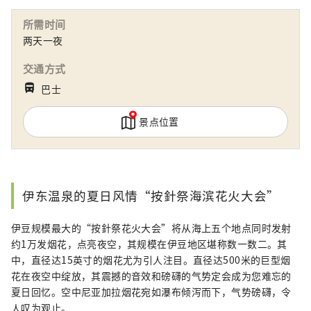
的旅游服务。除了常见的一日游行程外，我们也
推出夏季日本各大花火大会的行程安排，以及东
所需时间
京都内的各式体验活动。 冬季则主打长野与新
两天一夜
潟等地的知名滑雪场，从关东地区出发，提供一
站式全包服务，让您轻松享受滑雪之旅！
交通方式
directions_bus_filled
巴士
景点位置
伊东温泉的夏日风情“按針祭海滨花火大会”
伊豆规模最大的“按針祭花火大会”将从海上五个地点同时发射
约1万发烟花，点亮夜空，其规模在伊豆地区堪称数一数二。其
中，直径达15英寸的烟花尤为引人注目。直径达500米的巨型烟
花在夜空中绽放，其震撼的音效和磅礴的气势定会成为您难忘的
夏日回忆。空中尼亚加拉烟花宛如瀑布倾泻而下，气势磅礴，令
人叹为观止。