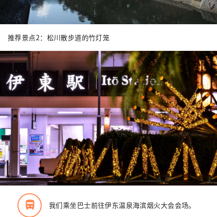
推荐景点2：松川散步道的竹灯笼
directions_bus_filled
我们乘坐巴士前往伊东温泉海滨烟火大会会场。