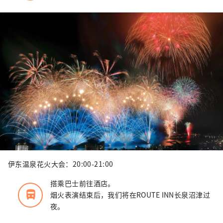
伊东温泉花火大会：20:00-21:00
搭乘巴士前往酒店。
directions_bus_filled
烟火表演结束后，我们将在ROUTE INN长泉沼津过
夜。