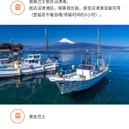
搭乘巴士前往沼津港。
directions_bus_filled
抵达沼津港后，搭乘观光船，游览沼津港及骏河湾
（登船及午餐自理/停留时间约2小时）。
directions_bus_filled
乘坐巴士