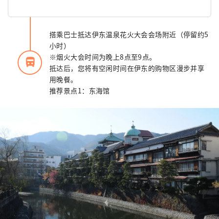
搭乘巴士抵达伊东温泉花火大会会场附近（停留约5
小时）
※烟火大会时间为晚上8点至9点。
directions_bus_filled
抵达后，您将有空闲时间在伊东的购物区漫步并享
用晚餐。
推荐景点1：东海馆