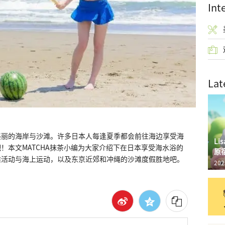
Int
Lat
美丽的海岸与沙滩。许多日本人每逢夏季都会前往海边享受海
L
！本文MATCHA抹茶小编为大家介绍下在日本享受海水浴的
原
滩活动与海上运动，以及东京近郊和冲绳的沙滩度假胜地吧。
202