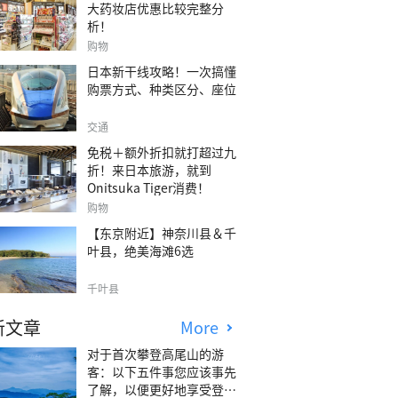
大药妆店优惠比较完整分
析！
购物
日本新干线攻略！一次搞懂
购票方式、种类区分、座位
交通
免税＋额外折扣就打超过九
折！来日本旅游，就到
Onitsuka Tiger消费！
购物
【东京附近】神奈川县＆千
叶县，绝美海滩6选
千叶县
新文章
More
对于首次攀登高尾山的游
客：以下五件事您应该事先
了解，以便更好地享受登山