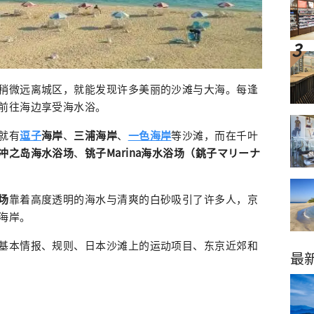
稍微远离城区，就能发现许多美丽的沙滩与大海。每逢
前往海边享受海水浴。
就有
逗子
海岸
、
三浦海岸
、
一色海岸
等沙滩，而在千叶
冲之岛海水浴场
、
铫子Marina海水浴场（銚子マリーナ
场
靠着高度透明的海水与清爽的白砂吸引了许多人，京
海岸。
基本情报、规则、日本沙滩上的运动项目、东京近郊和
最