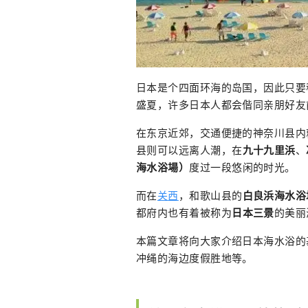
日本是个四面环海的岛国，因此只要
盛夏，许多日本人都会偕同亲朋好友
在东京近郊，交通便捷的神奈川县内
县则可以远离人潮，在
九十九里浜
、
海水浴場）
度过一段悠闲的时光。
而在
关西
，和歌山县的
白良浜海水浴
都府内也有着被称为
日本三景
的美丽
本篇文章将向大家介绍日本海水浴的
冲绳的海边度假胜地等。