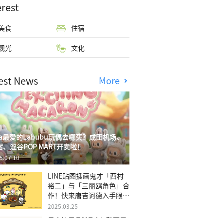
erest
美食
住宿
观光
文化
est News
More
isa最爱的Labubu玩偶去哪买？成田机场、
宿、涩谷POP MART开卖啦！
5.07.10
LINE贴图插画鬼才「西村
裕二」与「三丽鸥角色」合
作！快来唐吉诃德入手限量
商品
2025.03.25