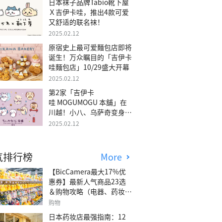
日本袜子品牌Tabio靴下屋
Ｘ吉伊卡哇，推出4款可爱
又舒适的联名袜！
2025.02.12
原宿史上最可爱麵包店即将
诞生！万众瞩目的「吉伊卡
哇麵包店」10/29盛大开幕
2025.02.12
第2家「吉伊卡
哇 MOGUMOGU 本舖」在
川越！小八、乌萨奇变身可
爱地瓜！
2025.02.12
气排行榜
More
【BicCamera最大17%优
惠券】最新人气商品23选
＆购物攻略（电器、药妆、
玩具等）
购物
日本药妆店最强指南：12