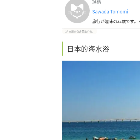
撰稿
Sawada Tomomi
旅行が趣味の22歳です
本服务包含赞助广告。
日本的海水浴