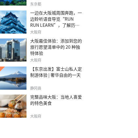
之旅。
东京都
一边在大阪城周围奔跑，一
边聆听语音导览“RUN
RUN LEARN”，了解历
史。
大阪府
大阪最佳体验：添加到您的
旅行愿望清单中的 20 种独
特体验
大阪府
【东京出发】富士山私人定
制游体验 | 奢华自由的一天
静冈县
完整品味大阪：当地人喜爱
的特色美食
大阪府