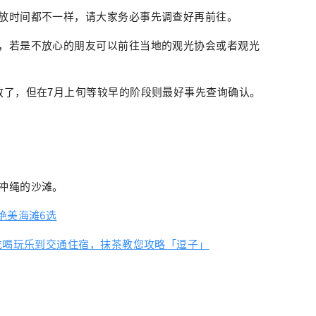
放时间都不一样，请大家务必事先调查好再前往。
，若是不放心的朋友可以前往当地的观光协会或者观光
放了，但在7月上旬等较早的阶段则最好事先查询确认。
冲绳的沙滩。
绝美海滩6选
吃喝玩乐到交通住宿，抹茶教您攻略「逗子」