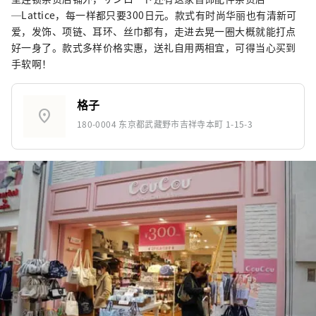
─Lattice，每一样都只要300日元。款式有时尚华丽也有清新可
爱，发饰、项链、耳环、丝巾都有，走进去晃一圈大概就能打点
好一身了。款式多样价格实惠，送礼自用两相宜，可得当心买到
手软啊！
格子
location_on
180-0004 东京都武藏野市吉祥寺本町 1-15-3