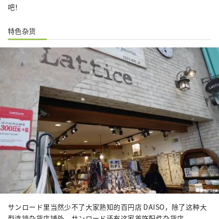
吧！
特色杂货
サンロード里当然少不了大家熟知的百円店 DAISO，除了这种大
型连锁杂货店铺外，サンロード还有这家首饰配件杂货店