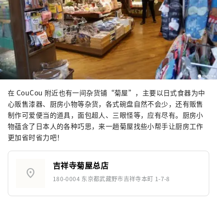
在 CouCou 附近也有一间杂货铺“菊屋”，主要以日式食器为中
心贩售漆器、厨房小物等杂货，各式碗盘自然不会少，还有贩售
制作可爱便当的道具，面包超人、三眼怪等，应有尽有。厨房小
物蕴含了日本人的各种巧思，来一趟菊屋找些小帮手让厨房工作
更加省时省力吧！
吉祥寺菊屋总店
location_on
180-0004 东京都武藏野市吉祥寺本町 1-7-8