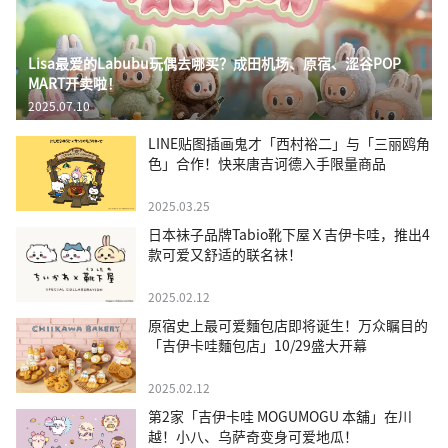
Lisa最爱的Labubu玩偶去哪买？成田机场、原宿、涩谷POP
MART开卖啦！
2025.07.10
LINE贴图插画鬼才「西村裕二」与「三丽鸥角
色」合作！快来唐吉诃德入手限量商品
2025.03.25
日本袜子品牌Tabio靴下屋Ｘ吉伊卡哇，推出4
款可爱又舒适的联名袜！
2025.02.12
原宿史上最可爱麵包店即将诞生！万众瞩目的
「吉伊卡哇麵包店」10/29盛大开幕
2025.02.12
第2家「吉伊卡哇 MOGUMOGU 本舖」在川
越！小八、乌萨奇变身可爱地瓜！