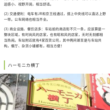
迫感小、视野开阔，相当舒适。
(2) 交通便利：电车有JR和京王线通过，搭上中央线可以直达上野
一带。公车网络也相当齐全。
(3) 商业设施、餐饮店多：车站前的商店街不只一条，应该算是一
整块区域，有时尚风的店家，也有昭和风的店家，无时无刻都相
当热闹。车站附近就有4家百货公司，其中两间甚至是与车站共
构，餐厅、杂货小铺都有，相当方便！
ハーモニカ横丁