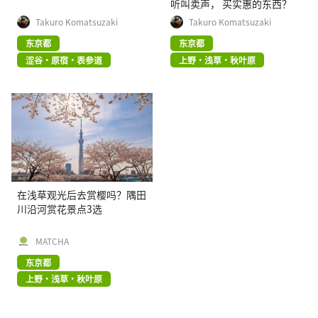
听叫卖声， 买实惠的东西？
Takuro Komatsuzaki
Takuro Komatsuzaki
东京都
东京都
涩谷・原宿・表参道
上野・浅草・秋叶原
在浅草观光后去赏樱吗？隅田
川沿河赏花景点3选
MATCHA
东京都
上野・浅草・秋叶原