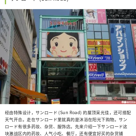
经由特殊设计，サンロード (Sun Road) 的屋顶采光佳，还可搭配
天气开合。走在サンロード里就真的是沐浴在阳光下购物。サン
ロード有很多药妆、杂货、服饰店。先来介绍一下サンロード这
块激战区内的药妆、人气小吃、餐厅，还有便宜好买的杂货铺