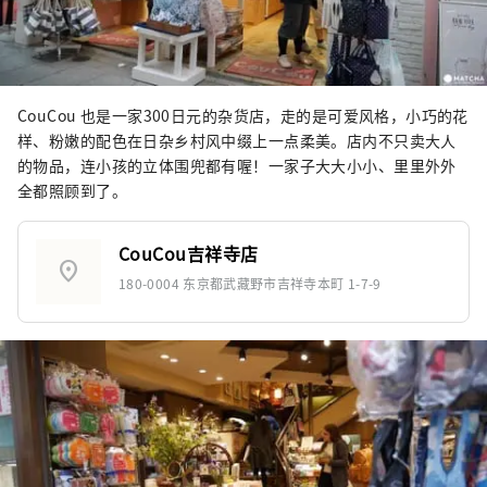
CouCou 也是一家300日元的杂货店，走的是可爱风格，小巧的花
样、粉嫩的配色在日杂乡村风中缀上一点柔美。店内不只卖大人
的物品，连小孩的立体围兜都有喔！一家子大大小小、里里外外
全都照顾到了。
CouCou吉祥寺店
location_on
180-0004 东京都武藏野市吉祥寺本町 1-7-9