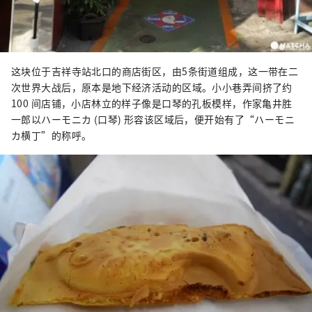
这块位于吉祥寺站北口的商店街区，由5条街道组成，这一带在二
次世界大战后，原本是地下经济活动的区域。小小巷弄间挤了约
100 间店铺，小店林立的样子像是口琴的孔板模样，作家亀井胜
一郎以ハーモニカ (口琴) 形容该区域后，便开始有了“ハーモニ
カ横丁”的称呼。