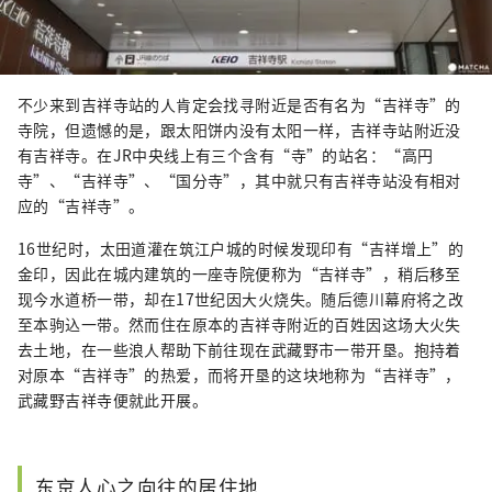
不少来到吉祥寺站的人肯定会找寻附近是否有名为“吉祥寺”的
寺院，但遗憾的是，跟太阳饼内没有太阳一样，吉祥寺站附近没
有吉祥寺。在JR中央线上有三个含有“寺”的站名：“高円
寺”、“吉祥寺”、“国分寺”，其中就只有吉祥寺站没有相对
应的“吉祥寺”。
16世纪时，太田道灌在筑江户城的时候发现印有“吉祥增上”的
金印，因此在城内建筑的一座寺院便称为“吉祥寺”，稍后移至
现今水道桥一带，却在17世纪因大火烧失。随后德川幕府将之改
至本驹込一带。然而住在原本的吉祥寺附近的百姓因这场大火失
去土地，在一些浪人帮助下前往现在武藏野市一带开垦。抱持着
对原本“吉祥寺”的热爱，而将开垦的这块地称为“吉祥寺”，
武藏野吉祥寺便就此开展。
东京人心之向往的居住地