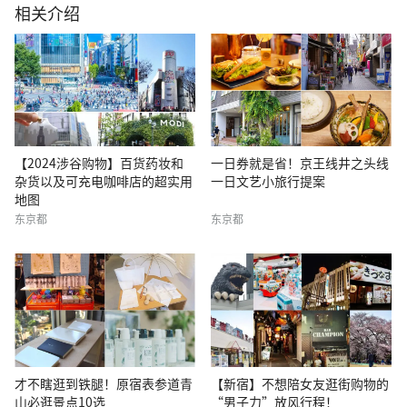
相关介绍
【2024涉谷购物】百货药妆和
一日券就是省！京王线井之头线
杂货以及可充电咖啡店的超实用
一日文艺小旅行提案
地图
东京都
东京都
才不瞎逛到铁腿！原宿表参道青
【新宿】不想陪女友逛街购物的
山必逛景点10选
“男子力”放风行程！