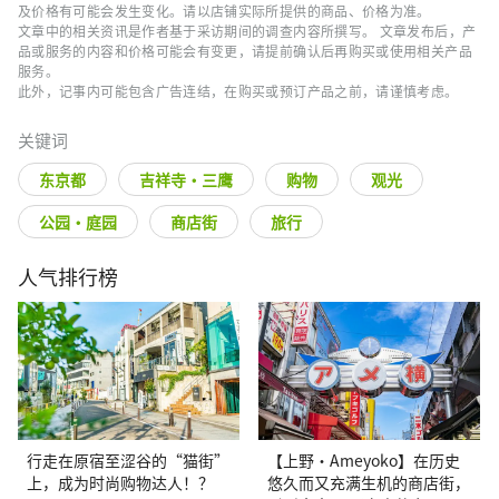
及价格有可能会发生变化。请以店铺实际所提供的商品、价格为准。
文章中的相关资讯是作者基于采访期间的调查内容所撰写。 文章发布后，产
品或服务的内容和价格可能会有变更，请提前确认后再购买或使用相关产品
服务。
此外，记事内可能包含广告连结，在购买或预订产品之前，请谨慎考虑。
关键词
东京都
吉祥寺・三鹰
购物
观光
公园・庭园
商店街
旅行
人气排行榜
行走在原宿至涩谷的“猫街”
【上野·Ameyoko】在历史
上，成为时尚购物达人！？
悠久而又充满生机的商店街，