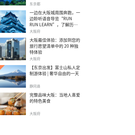
之旅。
东京都
一边在大阪城周围奔跑，一
边聆听语音导览“RUN
RUN LEARN”，了解历
史。
大阪府
大阪最佳体验：添加到您的
旅行愿望清单中的 20 种独
特体验
大阪府
【东京出发】富士山私人定
制游体验 | 奢华自由的一天
静冈县
完整品味大阪：当地人喜爱
的特色美食
大阪府