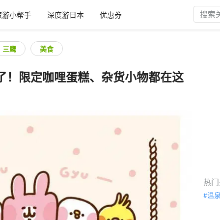
旅游小帮手
深度游日本
优惠券
・三鹰
美食
了！限定咖哩蛋糕、杂货小物都在这
热门
温