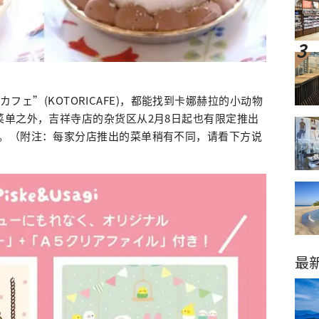
とりカフェ”(KOTORICAFE)，都能找到卡娜赫拉的小动物
菜单之外，吉祥寺店的杂货区从2月8日起也有限定推出
。（附注：每家分店推出的菜单稍有不同，请看下方说
最