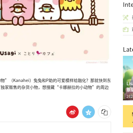
Int
Lat
”（Kanahei）兔兔和P助的可爱模样给融化？那就快到东
L
有独家贩售的杂货小物，想搜藏“卡娜赫拉的小动物”的周边
原
202