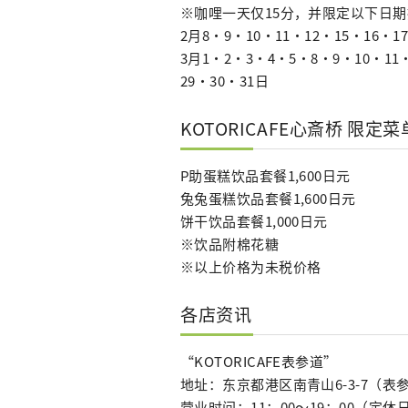
※咖哩一天仅15分，并限定以下日
2月8・9・10・11・12・15・16・1
3月1・2・3・4・5・8・9・10・11・
29・30・31日
KOTORICAFE心斎桥 限定菜
P助蛋糕饮品套餐1,600日元
兔兔蛋糕饮品套餐1,600日元
饼干饮品套餐1,000日元
※饮品附棉花糖
※以上价格为未税价格
各店资讯
“KOTORICAFE表参道”
地址：东京都港区南青山6-3-7（表
营业时间：11：00～19：00（定