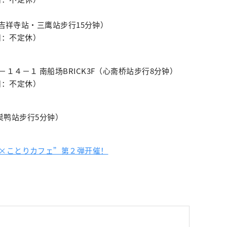
（吉祥寺站・三鹰站步行15分钟）
休日：不定休）
１４－１ 南船场BRICK3F（心斋桥站步行8分钟）
休日：不定休）
（巣鸭站步行5分钟）
×ことりカフェ”第２弾开催！