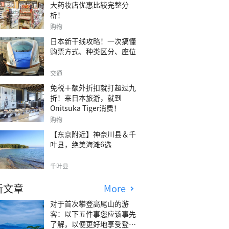
大药妆店优惠比较完整分
析！
购物
日本新干线攻略！一次搞懂
购票方式、种类区分、座位
交通
免税＋额外折扣就打超过九
折！来日本旅游，就到
Onitsuka Tiger消费！
购物
【东京附近】神奈川县＆千
叶县，绝美海滩6选
千叶县
新文章
More
对于首次攀登高尾山的游
客：以下五件事您应该事先
了解，以便更好地享受登山