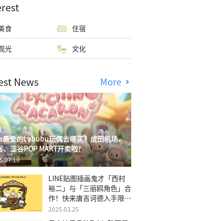
erest
美食
住宿
观光
文化
est News
More
isa最爱的Labubu玩偶去哪买？成田机场、
宿、涩谷POP MART开卖啦！
5.07.10
LINE贴图插画鬼才「西村
裕二」与「三丽鸥角色」合
作！快来唐吉诃德入手限量
商品
2025.03.25