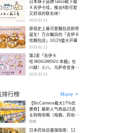
日本袜子品牌Tabio靴下屋
Ｘ吉伊卡哇，推出4款可爱
又舒适的联名袜！
2025.02.12
原宿史上最可爱麵包店即将
诞生！万众瞩目的「吉伊卡
哇麵包店」10/29盛大开幕
2025.02.12
第2家「吉伊卡
哇 MOGUMOGU 本舖」在
川越！小八、乌萨奇变身可
爱地瓜！
2025.02.12
气排行榜
More
【BicCamera最大17%优
惠券】最新人气商品23选
＆购物攻略（电器、药妆、
玩具等）
购物
日本药妆店最强指南：12